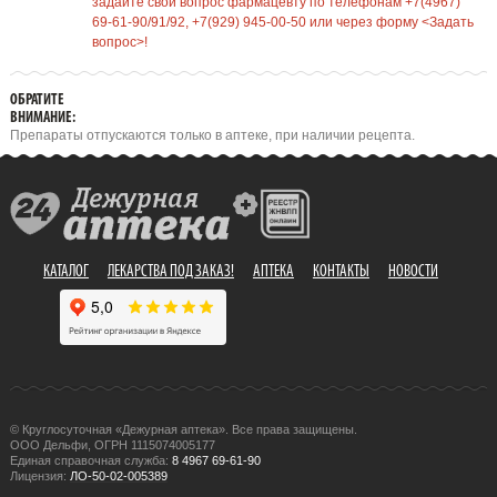
задайте свой вопрос фармацевту по телефонам +7(4967)
69-61-90/91/92, +7(929) 945-00-50 или через форму <Задать
вопрос>!
ОБРАТИТЕ
ВНИМАНИЕ:
Препараты отпускаются только в аптеке, при наличии рецепта.
КАТАЛОГ
ЛЕКАРСТВА ПОД ЗАКАЗ!
АПТЕКА
КОНТАКТЫ
НОВОСТИ
© Круглосуточная «Дежурная аптека». Все права защищены.
ООО Дельфи, ОГРН 1115074005177
Единая справочная служба:
8 4967 69-61-90
Лицензия:
ЛО-50-02-005389