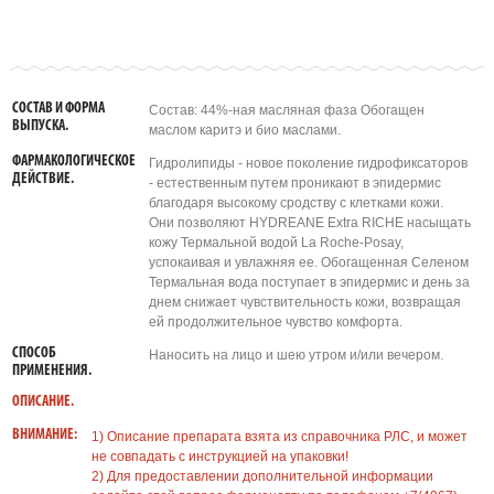
СОСТАВ И ФОРМА
Состав: 44%-ная масляная фаза Обогащен
ВЫПУСКА.
маслом каритэ и био маслами.
ФАРМАКОЛОГИЧЕСКОЕ
Гидролипиды - новое поколение гидрофиксаторов
ДЕЙСТВИЕ.
- естественным путем проникают в эпидермис
благодаря высокому сродству с клетками кожи.
Они позволяют HYDREANE Extra RICHE насыщать
кожу Термальной водой La Roche-Posay,
успокаивая и увлажняя ее. Обогащенная Селеном
Термальная вода поступает в эпидермис и день за
днем снижает чувствительность кожи, возвращая
ей продолжительное чувство комфорта.
СПОСОБ
Наносить на лицо и шею утром и/или вечером.
ПРИМЕНЕНИЯ.
ОПИСАНИЕ.
ВНИМАНИЕ:
1) Описание препарата взята из справочника РЛС, и может
не совпадать с инструкцией на упаковки!
2) Для предоставлении дополнительной информации