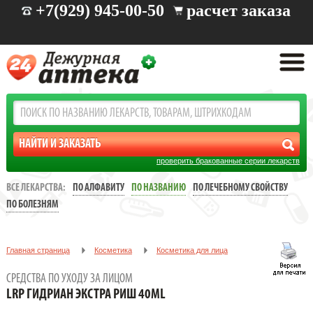
+7(929) 945-00-50
расчет заказа
проверить бракованные серии лекарств
ВСЕ ЛЕКАРСТВА:
ПО АЛФАВИТУ
ПО НАЗВАНИЮ
ПО ЛЕЧЕБНОМУ СВОЙСТВУ
ПО БОЛЕЗНЯМ
Главная страница
Косметика
Косметика для лица
Средства по уходу за лицом
LRP Гидриан Экстра Риш 40ml
СРЕДСТВА ПО УХОДУ ЗА ЛИЦОМ
LRP ГИДРИАН ЭКСТРА РИШ 40ML