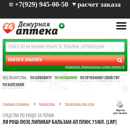
+7(929) 945-00-50
расчет заказа
проверить бракованные серии лекарств
ВСЕ ЛЕКАРСТВА:
ПО АЛФАВИТУ
ПО НАЗВАНИЮ
ПО ЛЕЧЕБНОМУ СВОЙСТВУ
ПО БОЛЕЗНЯМ
Главная страница
Косметика
Косметика для тела
Средства по уходу за телом
СРЕДСТВА ПО УХОДУ ЗА ТЕЛОМ
ЛЯ РОШ-ПОЗЕ ЛИПИКАР БАЛЬЗАМ АП ПЛЮС 75МЛ. [LRP]
ЛЯ РОШ-ПОЗЕ ЛИПИКАР БАЛЬЗАМ АП ПЛЮС 75МЛ. [LRP]