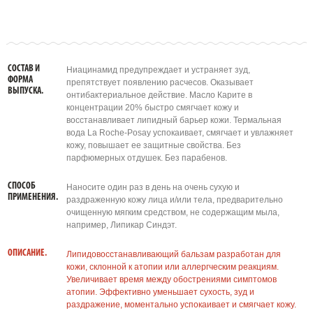
СОСТАВ И
Ниацинамид предупреждает и устраняет зуд,
ФОРМА
препятствует появлению расчесов. Оказывает
ВЫПУСКА.
онтибактериальное действие. Масло Карите в
концентрации 20% быстро смягчает кожу и
восстанавливает липидный барьер кожи. Термальная
вода La Roche-Posay успокаивает, смягчает и увлажняет
кожу, повышает ее защитные свойства. Без
парфюмерных отдушек. Без парабенов.
СПОСОБ
Наносите один раз в день на очень сухую и
ПРИМЕНЕНИЯ.
раздраженную кожу лица и/или тела, предварительно
очищенную мягким средством, не содержащим мыла,
например, Липикар Синдэт.
ОПИСАНИЕ.
Липидовосстанавливающий бальзам разработан для
кожи, склонной к атопии или аллергческим реакциям.
Увеличивает время между обострениями симптомов
атопии. Эффективно уменьшает сухость, зуд и
раздражение, моментально успокаивает и смягчает кожу.