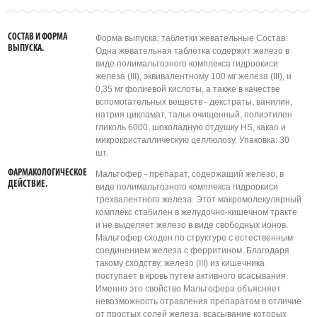
СОСТАВ И ФОРМА
Форма выпуска: таблетки жевательные Состав:
ВЫПУСКА.
Одна жевательная таблетка содержит железо в
виде полимальтозного комплекса гидроокиси
железа (III), эквивалентному 100 мг железа (III), и
0,35 мг фолиевой кислоты, а также в качестве
вспомогательных веществ - декстраты, ванилин,
натрия цикламат, тальк очищенный, полиэтилен
гликоль 6000, шоколадную отдушку HS, какао и
микрокристаллическую целлюлозу. Упаковка: 30
шт.
ФАРМАКОЛОГИЧЕСКОЕ
Мальтофер - препарат, содержащий железо, в
ДЕЙСТВИЕ.
виде полимальтозного комплекса гидроокиси
трехвалентного железа. Этот макромолекулярный
комплекс стабилен в желудочно-кишечном тракте
и не выделяет железо в виде свободных ионов.
Мальтофер сходен по структуре с естественным
соединением железа с ферритином. Благодаря
такому сходству, железо (III) из кишечника
поступает в кровь путем активного всасывания.
Именно это свойство Мальтофера объясняет
невозможность отравления препаратом в отличие
от простых солей железа, всасывание которых