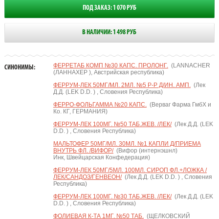
ПОД ЗАКАЗ: 1 070 РУБ
В НАЛИЧИИ: 1 498 РУБ
ФЕРРЕТАБ КОМП №30 КАПС. ПРОЛОНГ.
(LANNACHER
СИНОНИМЫ:
(ЛАННАХЕР ), Австрийская республика)
ФЕРРУМ-ЛЕК 50МГ/МЛ. 2МЛ. №5 Р-Р Д/ИН. АМП.
(Лек
Д.Д. (LEK D.D. ) , Словения Республика)
ФЕРРО-ФОЛЬГАММА №20 КАПС.
(Верваг Фарма ГмбХ и
Ко. КГ, ГЕРМАНИЯ)
ФЕРРУМ-ЛЕК 100МГ. №50 ТАБ.ЖЕВ. /ЛЕК/
(Лек Д.Д. (LEK
D.D. ) , Словения Республика)
МАЛЬТОФЕР 50МГ/МЛ. 30МЛ. №1 КАПЛИ Д/ПРИЕМА
ВНУТРЬ ФЛ. /ВИФОР/
(Вифор (интернэшнл)
Инк, Швейцарская Конфедерация)
ФЕРРУМ-ЛЕК 50МГ/5МЛ. 100МЛ. СИРОП ФЛ.+ЛОЖКА /
ЛЕК/САНДОЗ/ГЕНВЕОН/
(Лек Д.Д. (LEK D.D. ) , Словения
Республика)
ФЕРРУМ-ЛЕК 100МГ. №30 ТАБ.ЖЕВ. /ЛЕК/
(Лек Д.Д. (LEK
D.D. ) , Словения Республика)
ФОЛИЕВАЯ К-ТА 1МГ. №50 ТАБ.
(ЩЕЛКОВСКИЙ