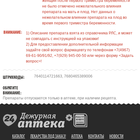
женщин после первого триместра беременности
не было отмечено нежелательного влияния
препарата на мать и плод. Нет данных о
нежелательном влиянии препарата на плод во
время первого триместра беременности.
ВНИМАНИЕ:
1) Описание препарата взята из справочника РЛС, и может
не совпадать с инструкцией на упаковки!
2) Для предоставлении дополнительной информации
задайте свой вопрос фармацевту по телефонам +7(4967)
69-61-90/91/92, +7(929) 945-00-50 или через форму <Задать
вопрос>!
7640114721663, 7680465389006
ШТРИХКОДЫ:
ОБРАТИТЕ
ВНИМАНИЕ:
Препараты отпускаются только в аптеке, при наличии рецепта.
КАТАЛОГ
ЛЕКАРСТВА ПОД ЗАКАЗ!
АПТЕКА
КОНТАКТЫ
НОВОСТИ