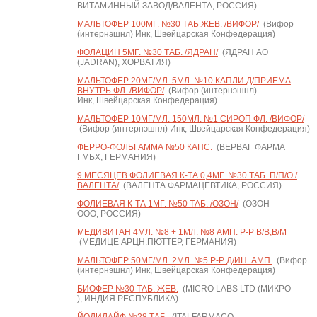
ВИТАМИННЫЙ ЗАВОД/ВАЛЕНТА, РОССИЯ)
МАЛЬТОФЕР 100МГ. №30 ТАБ.ЖЕВ. /ВИФОР/
(Вифор
(интернэшнл) Инк, Швейцарская Конфедерация)
ФОЛАЦИН 5МГ. №30 ТАБ. /ЯДРАН/
(ЯДРАН АО
(JADRAN), ХОРВАТИЯ)
МАЛЬТОФЕР 20МГ/МЛ. 5МЛ. №10 КАПЛИ Д/ПРИЕМА
ВНУТРЬ ФЛ. /ВИФОР/
(Вифор (интернэшнл)
Инк, Швейцарская Конфедерация)
МАЛЬТОФЕР 10МГ/МЛ. 150МЛ. №1 СИРОП ФЛ. /ВИФОР/
(Вифор (интернэшнл) Инк, Швейцарская Конфедерация)
ФЕРРО-ФОЛЬГАММА №50 КАПС.
(ВЕРВАГ ФАРМА
ГМБХ, ГЕРМАНИЯ)
9 МЕСЯЦЕВ ФОЛИЕВАЯ К-ТА 0,4МГ. №30 ТАБ. П/П/О /
ВАЛЕНТА/
(ВАЛЕНТА ФАРМАЦЕВТИКА, РОССИЯ)
ФОЛИЕВАЯ К-ТА 1МГ. №50 ТАБ. /ОЗОН/
(ОЗОН
ООО, РОССИЯ)
МЕДИВИТАН 4МЛ. №8 + 1МЛ. №8 АМП. Р-Р В/В,В/М
(МЕДИЦЕ АРЦН.ПЮТТЕР, ГЕРМАНИЯ)
МАЛЬТОФЕР 50МГ/МЛ. 2МЛ. №5 Р-Р Д/ИН. АМП.
(Вифор
(интернэшнл) Инк, Швейцарская Конфедерация)
БИОФЕР №30 ТАБ. ЖЕВ.
(MICRO LABS LTD (МИКРО
), ИНДИЯ РЕСПУБЛИКА)