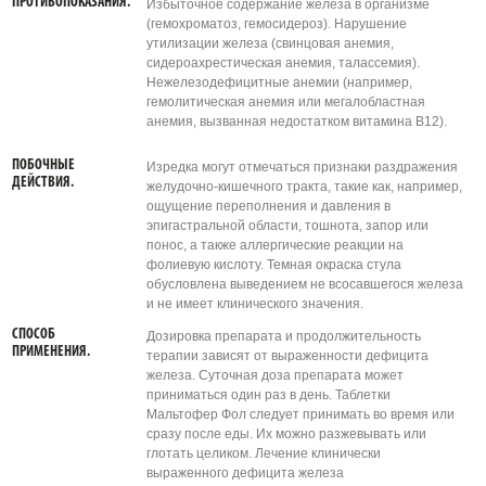
ПРОТИВОПОКАЗАНИЯ.
Избыточное содержание железа в организме
(гемохроматоз, гемосидероз). Нарушение
утилизации железа (свинцовая анемия,
сидероахрестическая анемия, талассемия).
Нежелезодефицитные анемии (например,
гемолитическая анемия или мегалобластная
анемия, вызванная недостатком витамина B12).
ПОБОЧНЫЕ
Изредка могут отмечаться признаки раздражения
ДЕЙСТВИЯ.
желудочно-кишечного тракта, такие как, например,
ощущение переполнения и давления в
эпигастральной области, тошнота, запор или
понос, а также аллергические реакции на
фолиевую кислоту. Темная окраска стула
обусловлена выведением не всосавшегося железа
и не имеет клинического значения.
СПОСОБ
Дозировка препарата и продолжительность
ПРИМЕНЕНИЯ.
терапии зависят от выраженности дефицита
железа. Суточная доза препарата может
приниматься один раз в день. Таблетки
Мальтофер Фол следует принимать во время или
сразу после еды. Их можно разжевывать или
глотать целиком. Лечение клинически
выраженного дефицита железа