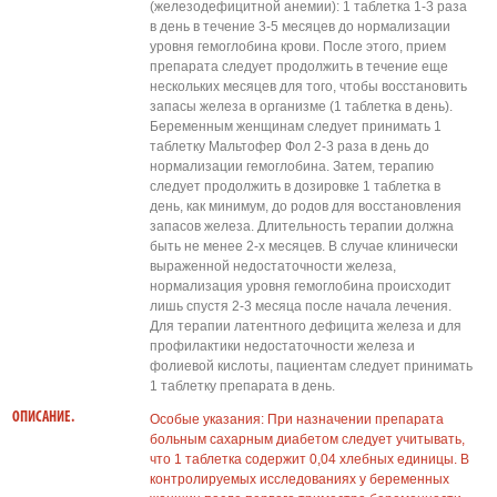
(железодефицитной анемии): 1 таблетка 1-3 раза
в день в течение 3-5 месяцев до нормализации
уровня гемоглобина крови. После этого, прием
препарата следует продолжить в течение еще
нескольких месяцев для того, чтобы восстановить
запасы железа в организме (1 таблетка в день).
Беременным женщинам следует принимать 1
таблетку Мальтофер Фол 2-3 раза в день до
нормализации гемоглобина. Затем, терапию
следует продолжить в дозировке 1 таблетка в
день, как минимум, до родов для восстановления
запасов железа. Длительность терапии должна
быть не менее 2-х месяцев. В случае клинически
выраженной недостаточности железа,
нормализация уровня гемоглобина происходит
лишь спустя 2-3 месяца после начала лечения.
Для терапии латентного дефицита железа и для
профилактики недостаточности железа и
фолиевой кислоты, пациентам следует принимать
1 таблетку препарата в день.
ОПИСАНИЕ.
Особые указания: При назначении препарата
больным сахарным диабетом следует учитывать,
что 1 таблетка содержит 0,04 хлебных единицы. В
контролируемых исследованиях у беременных