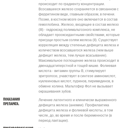
происходит по градиенту концентрации.
Всосавшееся железо сохраняется в связанном с
ферритином виде, главным образом, в печени.
Позже, в костном мозге оно включается в состав
гемоглобина. Железо, входящее в состав железо
(III) - гидроксид полимальтозного комплекса, не
обладает прооксидантными свойствами, которые
присущи простым солям железа (II). Существует
корреляция между степенью дефицита железа и
количеством всосавшегося железа (чем выше
дефицит железа, тем лучше всасывание).
Максимальное поглощение железа происходит в
двенадцатиперстной и тощей кишке. Фолиевая
кислота - витамин группы В, стимулирует
эритропоэз, учавствует в синтезе аминокислот,
нуклеиновых кислот, пуринов, пиримидинов, в
обмене холина. Мальтофер Фол не вызывает
окрашивания зубов.
ПОКАЗАНИЯ
Лечение латентного и клинически выраженного
ПРЕПАРАТА.
дефицита железа (анемии). Профилактика
дефицита железа и фолиевой кислоты, в том
числе, до, во время и после беременности (в
период лактации).