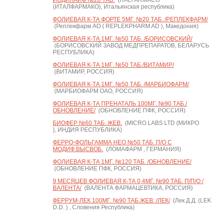
ЙОДИЛАЙФ №28 ТАБ.
(ITALFARMACO
(ИТАЛФАРМАКО), Итальянская республика)
ФОЛИЕВАЯ К-ТА ФОРТЕ 5МГ. №20 ТАБ. /РЕПЛЕКФАРМ/
(Реплекфарм АО ( REPLEKPHARM AD ), Македония)
ФОЛИЕВАЯ К-ТА 1МГ. №50 ТАБ. /БОРИСОВСКИЙ/
(БОРИСОВСКИЙ ЗАВОД МЕДПРЕПАРАТОВ, БЕЛАРУСЬ
РЕСПУБЛИКА)
ФОЛИЕВАЯ К-ТА 1МГ. №50 ТАБ./ВИТАМИР/
(ВИТАМИР, РОССИЯ)
ФОЛИЕВАЯ К-ТА 1МГ. №50 ТАБ. /МАРБИОФАРМ/
(МАРБИОФАРМ ОАО, РОССИЯ)
ФОЛИЕВАЯ К-ТА ПРЕНАТАЛЬ 100МГ. №90 ТАБ./
ОБНОВЛЕНИЕ/
(ОБНОВЛЕНИЕ ПФК, РОССИЯ)
БИОФЕР №60 ТАБ. ЖЕВ.
(MICRO LABS LTD (МИКРО
), ИНДИЯ РЕСПУБЛИКА)
ФЕРРО-ФОЛЬГАММА НЕО №50 ТАБ. П/О С
МОДИФ.ВЫСВОБ.
(ЛОМАФАРМ , ГЕРМАНИЯ)
ФОЛИЕВАЯ К-ТА 1МГ. №120 ТАБ. /ОБНОВЛЕНИЕ/
(ОБНОВЛЕНИЕ ПФК, РОССИЯ)
9 МЕСЯЦЕВ ФОЛИЕВАЯ К-ТА 0,4МГ. №90 ТАБ. П/П/О /
ВАЛЕНТА/
(ВАЛЕНТА ФАРМАЦЕВТИКА, РОССИЯ)
ФЕРРУМ-ЛЕК 100МГ. №90 ТАБ.ЖЕВ. /ЛЕК/
(Лек Д.Д. (LEK
D.D. ) , Словения Республика)