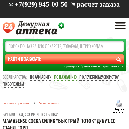
+7(929) 945-00-50
расчет заказа
проверить бракованные серии лекарств
ВСЕ ЛЕКАРСТВА:
ПО АЛФАВИТУ
ПО НАЗВАНИЮ
ПО ЛЕЧЕБНОМУ СВОЙСТВУ
ПО БОЛЕЗНЯМ
Главная страница
Мама и малыш
Все для кормление малышей
Бутылочки, соски и пустышки
БУТЫЛОЧКИ, СОСКИ И ПУСТЫШКИ
MamaSense соска силик."Быстрый поток" д/бут.со станд.горл.
MAMASENSE СОСКА СИЛИК."БЫСТРЫЙ ПОТОК" Д/БУТ.СО
СТАНД.ГОРЛ.