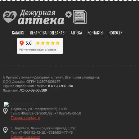
КАТАЛОГ
ЛЕКАРСТВА ПОД ЗАКАЗ!
АПТЕКА
КОНТАКТЫ
НОВОСТИ
© Круглосуточная «Дежурная аптека». Все права защищены.
ООО Дельфи, ОГРН 1115074005177
Единая справочная служба:
8 4967 69-61-90
Лицензия:
ЛО-50-02-005389
Подольск, ул. Ревпроспект д. 31/30
Тел. 8 4967/69-61-90/91/92, +7 929/945-00-50
Показать на карте
г. Подольск, Ленинградский проезд, 13/20
Тел. +7 4967 52-42-10, +7916/534-77-43
Показать на карте