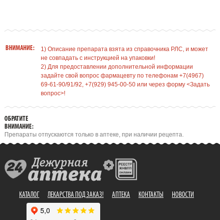
ВНИМАНИЕ:
1) Описание препарата взята из справочника РЛС, и может
не совпадать с инструкцией на упаковки!
2) Для предоставлении дополнительной информации
задайте свой вопрос фармацевту по телефонам +7(4967)
69-61-90/91/92, +7(929) 945-00-50 или через форму <Задать
вопрос>!
ОБРАТИТЕ
ВНИМАНИЕ:
Препараты отпускаются только в аптеке, при наличии рецепта.
КАТАЛОГ
ЛЕКАРСТВА ПОД ЗАКАЗ!
АПТЕКА
КОНТАКТЫ
НОВОСТИ