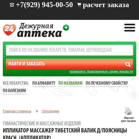
+7(929) 945-00-50
расчет заказа
проверить бракованные серии лекарств
ВСЕ ЛЕКАРСТВА:
ПО АЛФАВИТУ
ПО НАЗВАНИЮ
ПО ЛЕЧЕБНОМУ СВОЙСТВУ
ПО БОЛЕЗНЯМ
Главная страница
Ортопедия
Гимнастические и массажные изделия
ГИМНАСТИЧЕСКИЕ И МАССАЖНЫЕ ИЗДЕЛИЯ
ИПЛИКАТОР МАССАЖЕР ТИБЕТСКИЙ ВАЛИК Д/ПОЯСНИЦЫ
ИПЛИКАТОР МАССАЖЕР ТИБЕТСКИЙ ВАЛИК Д/ПОЯСНИЦЫ
КРАСН. (АППЛИКАТОР)
КРАСН. (АППЛИКАТОР)