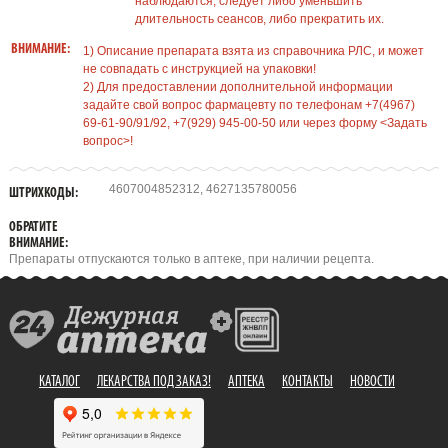
наблюдаются, следует либо уменьшить
длительность сеансов, либо прекратить их.
ВНИМАНИЕ:
1) Описание препарата взята из справочника РЛС, и может
не совпадать с инструкцией на упаковки!
2) Для предоставлении дополнительной информации
задайте свой вопрос фармацевту по телефонам +7(4967)
69-61-90/91/92, +7(929) 945-00-50 или через форму <Задать
вопрос>!
4607004852312, 4627135780056
ШТРИХКОДЫ:
ОБРАТИТЕ
ВНИМАНИЕ:
Препараты отпускаются только в аптеке, при наличии рецепта.
КАТАЛОГ
ЛЕКАРСТВА ПОД ЗАКАЗ!
АПТЕКА
КОНТАКТЫ
НОВОСТИ