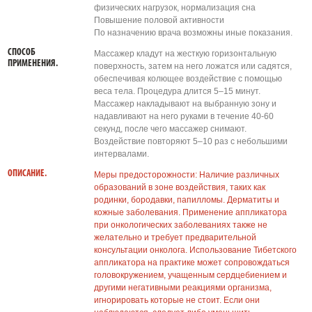
физических нагрузок, нормализация сна
Повышение половой активности
По назначению врача возможны иные показания.
СПОСОБ
Массажер кладут на жесткую горизонтальную
ПРИМЕНЕНИЯ.
поверхность, затем на него ложатся или садятся,
обеспечивая колющее воздействие с помощью
веса тела. Процедура длится 5–15 минут.
Массажер накладывают на выбранную зону и
надавливают на него руками в течение 40-60
секунд, после чего массажер снимают.
Воздействие повторяют 5–10 раз с небольшими
интервалами.
ОПИСАНИЕ.
Меры предосторожности: Наличие различных
образований в зоне воздействия, таких как
родинки, бородавки, папилломы. Дерматиты и
кожные заболевания. Применение аппликатора
при онкологических заболеваниях также не
желательно и требует предварительной
консультации онколога. Использование Тибетского
аппликатора на практике может сопровождаться
головокружением, учащенным сердцебиением и
другими негативными реакциями организма,
игнорировать которые не стоит. Если они