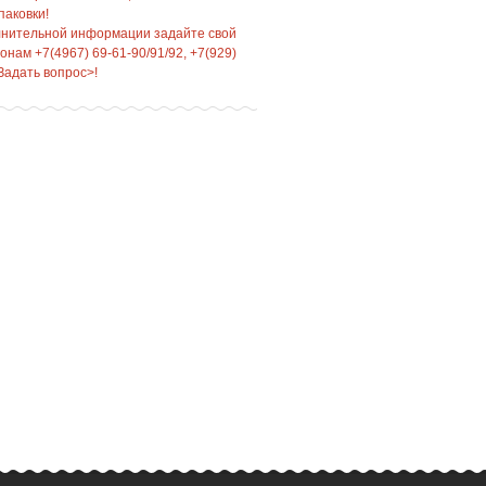
паковки!
лнительной информации задайте свой
нам +7(4967) 69-61-90/91/92, +7(929)
Задать вопрос>!