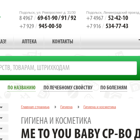
Подольск, ул. Ревпроспект д. 31/30
Подольск, Ленинградский проезд,
69-61-90 / 91 / 92
52-42-10
8 4967
/
+7 4967
/
945-00-50
534-77-43
+7 929
/
+7 916
/
АЗ!
АПТЕКА
КОНТАКТЫ
ПО НАЗВАНИЮ
ПО ЛЕЧЕБНОМУ СВОЙСТВУ
ПО БОЛЕЗНЯМ
Главная страница
Гигиена
Гигиена и косметика
Me to you Baby Ср-во для купания с рожд.250мл
ГИГИЕНА И КОСМЕТИКА
ME TO YOU BABY СР-ВО 