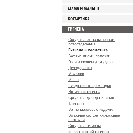
МАМА И МАЛЫШ
КОСМЕТИКА
ГИГИЕНА
Средства от повышенного
потоотделения
Гигиена и косметика
Ватные диски, палочки
Гели и скрабы для душа
Дезодоранты
Мочалки
Мыло
Ежедневные прокладки
Интимная гигиена
Средства для депиляции
Тампоны
Ватно-марлевые изделия
Влажные салфетки,носовые
платочки
Средства гигиены
ср-ва женской гигиены