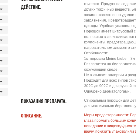
качества. Продукт не содерж
ДЕЙСТВИЕ.
других токсичных веществ. 
энзимов качественно удаляе
загрязнения. Предотвращает
одежды. Удобная упаковка со
Порошок имеет цитрусовый с
полностью выполаскивается и
компоненты, предотвращающ
нагревательном элементе ст
Особенности:
1кг порошка Meine Liebe = 3к
Разлагается на биологически
окружающей среде.
Не вызывает аллергии и раз
Подходит для всех типов ст
30?С до 90?С и для ручной ст
Одобрено дерматологами.
Стиральный порошок для детс
ПОКАЗАНИЯ ПРЕПАРАТА.
для максимально бережного у
Меры предосторожности: Бере
ОПИСАНИЕ.
глаза промыть большим коли
попадании в пищевод/дыхател
врачу, показать упаковку или 