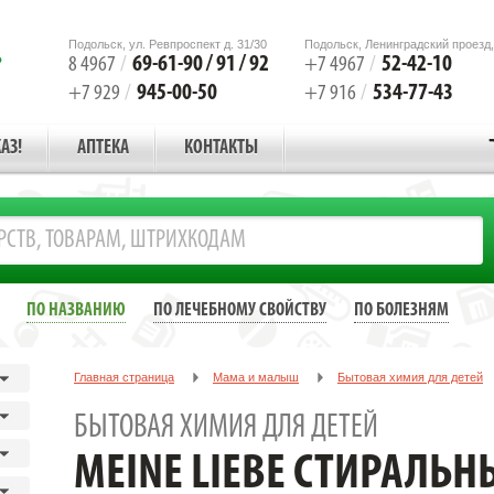
Подольск, ул. Ревпроспект д. 31/30
Подольск, Ленинградский проезд,
69-61-90 / 91 / 92
52-42-10
8 4967
/
+7 4967
/
945-00-50
534-77-43
+7 929
/
+7 916
/
АЗ!
АПТЕКА
КОНТАКТЫ
ПО НАЗВАНИЮ
ПО ЛЕЧЕБНОМУ СВОЙСТВУ
ПО БОЛЕЗНЯМ
Главная страница
Мама и малыш
Бытовая химия для детей
Meine liebe Стиральный порошок д/д.1000 гр.
БЫТОВАЯ ХИМИЯ ДЛЯ ДЕТЕЙ
MEINE LIEBE СТИРАЛЬ