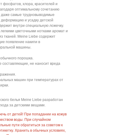
ит фосфатов, хлора, красителей и
Благодаря оптимальному сочетанию
т даже самые трудновыводимые
 деформацию и усадку детской
держит внутри специальную ложечку.
 легкими цветочными нотками аромат и
з тканей. Meine Liebe содержит
ие появление накипи в
иральной машины.
г обычного порошка.
е составляющие, не наносит вреда
дражения.
иральных машин при температурах от
ирки.
кого белья Meine Liebe разработан
хода за детскими вещами.
чь от детей! При попадании на кожув
чеством воды. При случайном
ьные пути обратиться за советом к
этикетку. Хранить в обычных условиях,