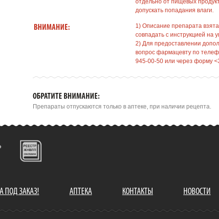
отдельно от пищевых продукт
допускать попадания влаги.
1) Описание препарата взята
ВНИМАНИЕ:
совпадать с инструкцией на у
2) Для предоставлении допо
вопрос фармацевту по телефо
945-00-50 или через форму <
ОБРАТИТЕ ВНИМАНИЕ:
Препараты отпускаются только в аптеке, при наличии рецепта.
А ПОД ЗАКАЗ!
АПТЕКА
КОНТАКТЫ
НОВОСТИ