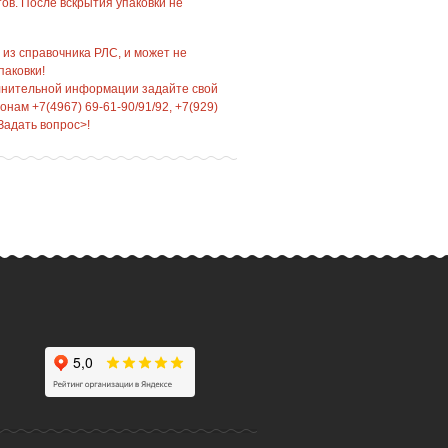
ов. После вскрытия упаковки не
 из справочника РЛС, и может не
паковки!
лнительной информации задайте свой
нам +7(4967) 69-61-90/91/92, +7(929)
Задать вопрос>!