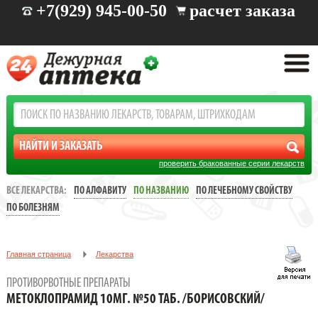
+7(929) 945-00-50
расчет заказа
проверить бракованные серии лекарств
ВСЕ ЛЕКАРСТВА:
ПО АЛФАВИТУ
ПО НАЗВАНИЮ
ПО ЛЕЧЕБНОМУ СВОЙСТВУ
ПО БОЛЕЗНЯМ
Главная страница
Лекарства
Заболевания: желудочно-кишечные
ПРОТИВОРВОТНЫЕ ПРЕПАРАТЫ
Противорвотные препараты
МЕТОКЛОПРАМИД 10МГ. №50 ТАБ. /БОРИСОВСКИЙ/
МЕТОКЛОПРАМИД 10МГ. №50 ТАБ. /БОРИСОВСКИЙ/