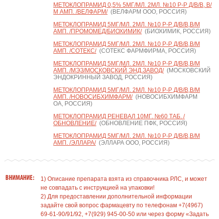
МЕТОКЛОПРАМИД 0,5% 5МГ/МЛ. 2МЛ. №10 Р-Р Д/В/В, В/
М АМП. /ВЕЛФАРМ/
(ВЕЛФАРМ ООО, РОССИЯ)
МЕТОКЛОПРАМИД 5МГ/МЛ. 2МЛ. №10 Р-Р Д/В/В,В/М
АМП. /ПРОМОМЕД/БИОХИМИК/
(БИОХИМИК, РОССИЯ)
МЕТОКЛОПРАМИД 5МГ/МЛ. 2МЛ. №10 Р-Р Д/В/В,В/М
АМП. /СОТЕКС/
(СОТЕКС ФАРМФИРМА, РОССИЯ)
МЕТОКЛОПРАМИД 5МГ/МЛ. 2МЛ. №10 Р-Р Д/В/В,В/М
АМП. /МЭЗ/МОСКОВСКИЙ ЭНД.ЗАВОД/
(МОСКОВСКИЙ
ЭНДОКРИННЫЙ ЗАВОД, РОССИЯ)
МЕТОКЛОПРАМИД 5МГ/МЛ. 2МЛ. №10 Р-Р Д/В/В,В/М
АМП. /НОВОСИБХИМФАРМ/
(НОВОСИБХИМФАРМ
ОА, РОССИЯ)
МЕТОКЛОПРАМИД РЕНЕВАЛ 10МГ. №60 ТАБ. /
ОБНОВЛЕНИЕ/
(ОБНОВЛЕНИЕ ПФК, РОССИЯ)
МЕТОКЛОПРАМИД 5МГ/МЛ. 2МЛ. №10 Р-Р Д/В/В,В/М
АМП. /ЭЛЛАРА/
(ЭЛЛАРА ООО, РОССИЯ)
ВНИМАНИЕ:
1) Описание препарата взята из справочника РЛС, и может
не совпадать с инструкцией на упаковки!
2) Для предоставлении дополнительной информации
задайте свой вопрос фармацевту по телефонам +7(4967)
69-61-90/91/92, +7(929) 945-00-50 или через форму «Задать