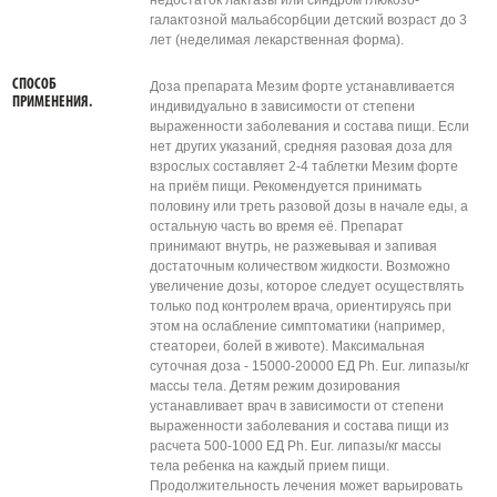
недостаток лактазы или синдром глюкозо-
галактозной мальабсорбции детский возраст до 3
лет (неделимая лекарственная форма).
СПОСОБ
Доза препарата Мезим форте устанавливается
ПРИМЕНЕНИЯ.
индивидуально в зависимости от степени
выраженности заболевания и состава пищи. Если
нет других указаний, средняя разовая доза для
взрослых составляет 2-4 таблетки Мезим форте
на приём пищи. Рекомендуется принимать
половину или треть разовой дозы в начале еды, а
остальную часть во время её. Препарат
принимают внутрь, не разжевывая и запивая
достаточным количеством жидкости. Возможно
увеличение дозы, которое следует осуществлять
только под контролем врача, ориентируясь при
этом на ослабление симптоматики (например,
стеатореи, болей в животе). Максимальная
суточная доза - 15000-20000 ЕД Ph. Eur. липазы/кг
массы тела. Детям режим дозирования
устанавливает врач в зависимости от степени
выраженности заболевания и состава пищи из
расчета 500-1000 ЕД Ph. Eur. липазы/кг массы
тела ребенка на каждый прием пищи.
Продолжительность лечения может варьировать