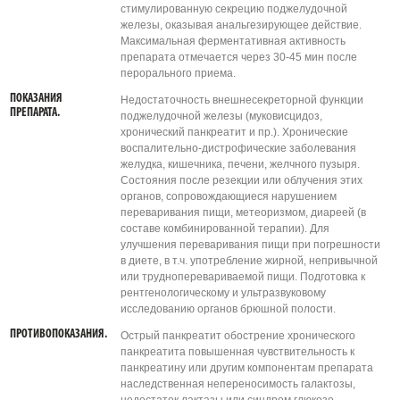
стимулированную секрецию поджелудочной
железы, оказывая анальгезирующее действие.
Максимальная ферментативная активность
препарата отмечается через 30-45 мин после
перорального приема.
ПОКАЗАНИЯ
Недостаточность внешнесекреторной функции
ПРЕПАРАТА.
поджелудочной железы (муковисцидоз,
хронический панкреатит и пр.). Хронические
воспалительно-дистрофические заболевания
желудка, кишечника, печени, желчного пузыря.
Состояния после резекции или облучения этих
органов, сопровождающиеся нарушением
переваривания пищи, метеоризмом, диареей (в
составе комбинированной терапии). Для
улучшения переваривания пищи при погрешности
в диете, в т.ч. употребление жирной, непривычной
или трудноперевариваемой пищи. Подготовка к
рентгенологическому и ультразвуковому
исследованию органов брюшной полости.
ПРОТИВОПОКАЗАНИЯ.
Острый панкреатит обострение хронического
панкреатита повышенная чувствительность к
панкреатину или другим компонентам препарата
наследственная непереносимость галактозы,