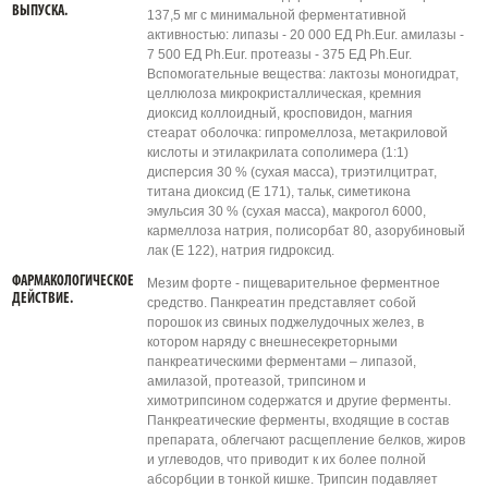
ВЫПУСКА.
137,5 мг с минимальной ферментативной
активностью: липазы - 20 000 ЕД Ph.Eur. амилазы -
7 500 ЕД Ph.Eur. протеазы - 375 ЕД Ph.Eur.
Вспомогательные вещества: лактозы моногидрат,
целлюлоза микрокристаллическая, кремния
диоксид коллоидный, кросповидон, магния
стеарат оболочка: гипромеллоза, метакриловой
кислоты и этилакрилата сополимера (1:1)
дисперсия 30 % (сухая масса), триэтилцитрат,
титана диоксид (Е 171), тальк, симетикона
эмульсия 30 % (сухая масса), макрогол 6000,
кармеллоза натрия, полисорбат 80, азорубиновый
лак (Е 122), натрия гидроксид.
ФАРМАКОЛОГИЧЕСКОЕ
Мезим форте - пищеварительное ферментное
ДЕЙСТВИЕ.
средство. Панкреатин представляет собой
порошок из свиных поджелудочных желез, в
котором наряду с внешнесекреторными
панкреатическими ферментами – липазой,
амилазой, протеазой, трипсином и
химотрипсином содержатся и другие ферменты.
Панкреатические ферменты, входящие в состав
препарата, облегчают расщепление белков, жиров
и углеводов, что приводит к их более полной
абсорбции в тонкой кишке. Трипсин подавляет