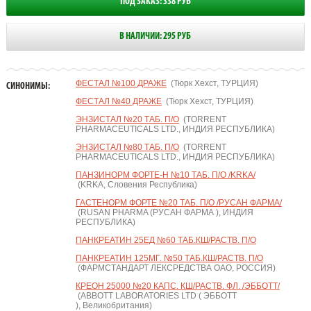
ПОД ЗАКАЗ: 338 РУБ
В НАЛИЧИИ: 295 РУБ
ФЕСТАЛ №100 ДРАЖЕ
(Тюрк Хехст, ТУРЦИЯ)
СИНОНИМЫ:
ФЕСТАЛ №40 ДРАЖЕ
(Тюрк Хехст, ТУРЦИЯ)
ЭНЗИСТАЛ №20 ТАБ. П/О
(TORRENT
PHARMACEUTICALS LTD., ИНДИЯ РЕСПУБЛИКА)
ЭНЗИСТАЛ №80 ТАБ. П/О
(TORRENT
PHARMACEUTICALS LTD., ИНДИЯ РЕСПУБЛИКА)
ПАНЗИНОРМ ФОРТЕ-Н №10 ТАБ. П/О /KRKA/
(KRKA, Словения Республика)
ГАСТЕНОРМ ФОРТЕ №20 ТАБ. П/О /РУСАН ФАРМА/
(RUSAN PHARMA (РУСАН ФАРМА ), ИНДИЯ
РЕСПУБЛИКА)
ПАНКРЕАТИН 25ЕД №60 ТАБ.КШ/РАСТВ. П/О
ПАНКРЕАТИН 125МГ. №50 ТАБ.КШ/РАСТВ. П/О
(ФАРМСТАНДАРТ ЛЕКСРЕДСТВА ОАО, РОССИЯ)
КРЕОН 25000 №20 КАПС. КШ/РАСТВ. ФЛ. /ЭББОТТ/
(ABBOTT LABORATORIES LTD ( ЭББОТТ
), Великобритания)