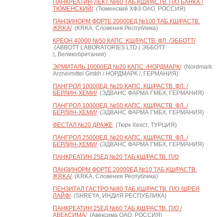
ПАНКРЕАТИН-ЛЕКТ №60 ТАБ.КШ/РАСТВ. П/О БАНКА /
ТЮМЕНСКИЙ/
(Тюменский ХФЗ ОАО, РОССИЯ)
ПАНЗИНОРМ ФОРТЕ 20000ЕД №100 ТАБ.КШ/РАСТВ.
/KRKA/
(KRKA, Словения Республика)
КРЕОН 40000 №50 КАПС. КШ/РАСТВ. ФЛ. /ЭББОТТ/
(ABBOTT LABORATORIES LTD ( ЭББОТТ
), Великобритания)
ЭРМИТАЛЬ 10000ЕД №20 КАПС. /НОРДМАРК/
(Nordmark
Arzneimittel Gmbh / НОРДМАРК /, ГЕРМАНИЯ)
ПАНГРОЛ 10000ЕД. №20 КАПС. КШ/РАСТВ. ФЛ. /
БЕРЛИН-ХЕМИ/
(ЭДВАНС ФАРМА ГМБХ, ГЕРМАНИЯ)
ПАНГРОЛ 10000ЕД. №50 КАПС. КШ/РАСТВ. ФЛ. /
БЕРЛИН-ХЕМИ/
(ЭДВАНС ФАРМА ГМБХ, ГЕРМАНИЯ)
ФЕСТАЛ №20 ДРАЖЕ
(Тюрк Хехст, ТУРЦИЯ)
ПАНГРОЛ 25000ЕД. №20 КАПС. КШ/РАСТВ. ФЛ. /
БЕРЛИН-ХЕМИ/
(ЭДВАНС ФАРМА ГМБХ, ГЕРМАНИЯ)
ПАНКРЕАТИН 25ЕД №20 ТАБ.КШ/РАСТВ. П/О
ПАНЗИНОРМ ФОРТЕ 20000ЕД №10 ТАБ.КШ/РАСТВ.
/KRKA/
(KRKA, Словения Республика)
ПЕНЗИТАЛ ГАСТРО №80 ТАБ.КШ/РАСТВ. П/О /ШРЕЯ
ЛАЙФ/
(SHREYA, ИНДИЯ РЕСПУБЛИКА)
ПАНКРЕАТИН 25ЕД №60 ТАБ.КШ/РАСТВ. П/О /
АВЕКСИМА/
(Авексима ОАО, РОССИЯ)