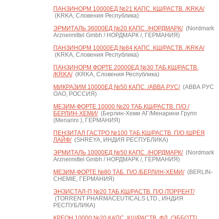
ПАНЗИНОРМ 10000ЕД №21 КАПС. КШ/РАСТВ. /KRKA/
(KRKA, Словения Республика)
ЭРМИТАЛЬ 36000ЕД №20 КАПС. /НОРДМАРК/
(Nordmark
Arzneimittel Gmbh / НОРДМАРК /, ГЕРМАНИЯ)
ПАНЗИНОРМ 10000ЕД №84 КАПС. КШ/РАСТВ. /KRKA/
(KRKA, Словения Республика)
ПАНЗИНОРМ ФОРТЕ 20000ЕД №30 ТАБ.КШ/РАСТВ.
/KRKA/
(KRKA, Словения Республика)
МИКРАЗИМ 10000ЕД №50 КАПС. /АВВА РУС/
(АВВА РУС
ОАО, РОССИЯ)
МЕЗИМ-ФОРТЕ 10000 №20 ТАБ.КШ/РАСТВ. П/О /
БЕРЛИН-ХЕМИ/
(Берлин-Хеми АГ/Менарини Групп
(Menarini ), ГЕРМАНИЯ)
ПЕНЗИТАЛ ГАСТРО №100 ТАБ.КШ/РАСТВ. П/О /ШРЕЯ
ЛАЙФ/
(SHREYA, ИНДИЯ РЕСПУБЛИКА)
ЭРМИТАЛЬ 10000ЕД №50 КАПС. /НОРДМАРК/
(Nordmark
Arzneimittel Gmbh / НОРДМАРК /, ГЕРМАНИЯ)
МЕЗИМ-ФОРТЕ №80 ТАБ. П/О /БЕРЛИН-ХЕМИ/
(BERLIN-
CHEMIE, ГЕРМАНИЯ)
ЭНЗИСТАЛ-П №20 ТАБ.КШ/РАСТВ. П/О /ТОРРЕНТ/
(TORRENT PHARMACEUTICALS LTD., ИНДИЯ
РЕСПУБЛИКА)
КРЕОН 10000 №20 КАПС. КШ/РАСТВ. ФЛ. /ЭББОТТ/