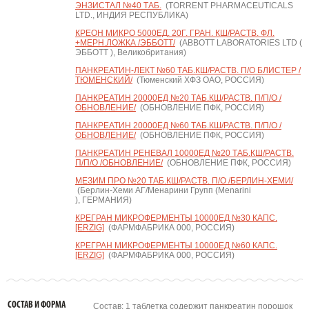
ЭНЗИСТАЛ №40 ТАБ.
(TORRENT PHARMACEUTICALS
LTD., ИНДИЯ РЕСПУБЛИКА)
КРЕОН МИКРО 5000ЕД. 20Г. ГРАН. КШ/РАСТВ. ФЛ.
+МЕРН.ЛОЖКА /ЭББОТТ/
(ABBOTT LABORATORIES LTD (
ЭББОТТ ), Великобритания)
ПАНКРЕАТИН-ЛЕКТ №60 ТАБ.КШ/РАСТВ. П/О БЛИСТЕР /
ТЮМЕНСКИЙ/
(Тюменский ХФЗ ОАО, РОССИЯ)
ПАНКРЕАТИН 20000ЕД №20 ТАБ.КШ/РАСТВ. П/П/О /
ОБНОВЛЕНИЕ/
(ОБНОВЛЕНИЕ ПФК, РОССИЯ)
ПАНКРЕАТИН 20000ЕД №60 ТАБ.КШ/РАСТВ. П/П/О /
ОБНОВЛЕНИЕ/
(ОБНОВЛЕНИЕ ПФК, РОССИЯ)
ПАНКРЕАТИН РЕНЕВАЛ 10000ЕД №20 ТАБ.КШ/РАСТВ.
П/П/О /ОБНОВЛЕНИЕ/
(ОБНОВЛЕНИЕ ПФК, РОССИЯ)
МЕЗИМ ПРО №20 ТАБ.КШ/РАСТВ. П/О /БЕРЛИН-ХЕМИ/
(Берлин-Хеми АГ/Менарини Групп (Menarini
), ГЕРМАНИЯ)
КРЕГРАН МИКРОФЕРМЕНТЫ 10000ЕД №30 КАПС.
[ERZIG]
(ФАРМФАБРИКА 000, РОССИЯ)
КРЕГРАН МИКРОФЕРМЕНТЫ 10000ЕД №60 КАПС.
[ERZIG]
(ФАРМФАБРИКА 000, РОССИЯ)
СОСТАВ И ФОРМА
Состав: 1 таблетка содержит панкреатин порошок