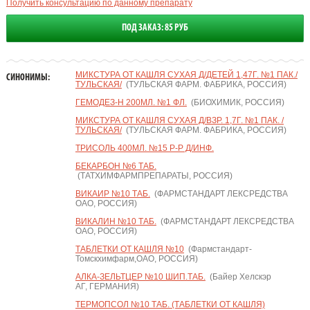
Получить консультацию по данному препарату
ПОД ЗАКАЗ: 85 РУБ
МИКСТУРА ОТ КАШЛЯ СУХАЯ Д/ДЕТЕЙ 1,47Г. №1 ПАК./
СИНОНИМЫ:
ТУЛЬСКАЯ/
(ТУЛЬСКАЯ ФАРМ. ФАБРИКА, РОССИЯ)
ГЕМОДЕЗ-Н 200МЛ. №1 ФЛ.
(БИОХИМИК, РОССИЯ)
МИКСТУРА ОТ КАШЛЯ СУХАЯ Д/ВЗР. 1,7Г. №1 ПАК. /
ТУЛЬСКАЯ/
(ТУЛЬСКАЯ ФАРМ. ФАБРИКА, РОССИЯ)
ТРИСОЛЬ 400МЛ. №15 Р-Р Д/ИНФ.
БЕКАРБОН №6 ТАБ.
(ТАТХИМФАРМПРЕПАРАТЫ, РОССИЯ)
ВИКАИР №10 ТАБ.
(ФАРМСТАНДАРТ ЛЕКСРЕДСТВА
ОАО, РОССИЯ)
ВИКАЛИН №10 ТАБ.
(ФАРМСТАНДАРТ ЛЕКСРЕДСТВА
ОАО, РОССИЯ)
ТАБЛЕТКИ ОТ КАШЛЯ №10
(Фармстандарт-
Томскхимфарм,ОАО, РОССИЯ)
АЛКА-ЗЕЛЬТЦЕР №10 ШИП.ТАБ.
(Байер Хелскэр
АГ, ГЕРМАНИЯ)
ТЕРМОПСОЛ №10 ТАБ. (ТАБЛЕТКИ ОТ КАШЛЯ)