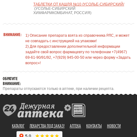
ТАБЛЕТКИ ОТ КАШЛЯ №10 /УСОЛЬЕ-СИБИРСКИЙ/
(УСОЛЬЕ-СИБИРСКИЙ
ХИМФАРМКОМБИНАТ, РОССИЯ)
ВНИМАНИЕ:
1) Описание препарата взята из справочника РЛС, и может
не совпадать с инструкцией на упаковки!
2) Для предоставлении дополнительной информации
задайте свой вопрос фармацевту по телефонам +7(4967)
69-61-90/91/92, +7(929) 945-00-50 или через форму «Задать
вопрос»!
ОБРАТИТЕ
ВНИМАНИЕ:
Препараты отпускаются только в аптеке, при наличии рецепта.
КАТАЛОГ
ЛЕКАРСТВА ПОД ЗАКАЗ!
АПТЕКА
КОНТАКТЫ
НОВОСТИ