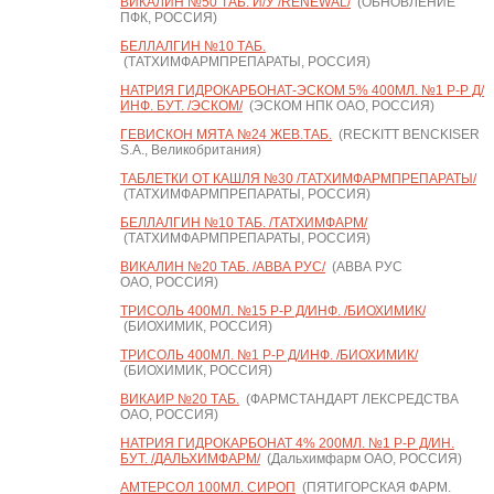
ВИКАЛИН №50 ТАБ. И/У /RENEWAL/
(ОБНОВЛЕНИЕ
ПФК, РОССИЯ)
БЕЛЛАЛГИН №10 ТАБ.
(ТАТХИМФАРМПРЕПАРАТЫ, РОССИЯ)
НАТРИЯ ГИДРОКАРБОНАТ-ЭСКОМ 5% 400МЛ. №1 Р-Р Д/
ИНФ. БУТ. /ЭСКОМ/
(ЭСКОМ НПК ОАО, РОССИЯ)
ГЕВИСКОН МЯТА №24 ЖЕВ.ТАБ.
(RECKITT BENCKISER
S.A., Великобритания)
ТАБЛЕТКИ ОТ КАШЛЯ №30 /ТАТХИМФАРМПРЕПАРАТЫ/
(ТАТХИМФАРМПРЕПАРАТЫ, РОССИЯ)
БЕЛЛАЛГИН №10 ТАБ. /ТАТХИМФАРМ/
(ТАТХИМФАРМПРЕПАРАТЫ, РОССИЯ)
ВИКАЛИН №20 ТАБ. /АВВА РУС/
(АВВА РУС
ОАО, РОССИЯ)
ТРИСОЛЬ 400МЛ. №15 Р-Р Д/ИНФ. /БИОХИМИК/
(БИОХИМИК, РОССИЯ)
ТРИСОЛЬ 400МЛ. №1 Р-Р Д/ИНФ. /БИОХИМИК/
(БИОХИМИК, РОССИЯ)
ВИКАИР №20 ТАБ.
(ФАРМСТАНДАРТ ЛЕКСРЕДСТВА
ОАО, РОССИЯ)
НАТРИЯ ГИДРОКАРБОНАТ 4% 200МЛ. №1 Р-Р Д/ИН.
БУТ. /ДАЛЬХИМФАРМ/
(Дальхимфарм ОАО, РОССИЯ)
АМТЕРСОЛ 100МЛ. СИРОП
(ПЯТИГОРСКАЯ ФАРМ.