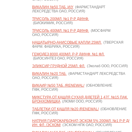
ВИКАЛИН №50 ТАБ. И/У
(ФАРМСТАНДАРТ
ЛЕКСРЕДСТВА ОАО, РОССИЯ)
ТРИСОЛЬ 200МЛ. №1 Р-Р Д/ИНФ.
(БИОХИМИК, РОССИЯ)
ТРИСОЛЬ 400МЛ. №1 Р-Р Д/ИНФ.
(МОСФАРМ
ОАО, РОССИЯ)
НАШАТЫРНО-АНИСОВЫЕ КАПЛИ 25МЛ.
(ТВЕРСКАЯ
ФАРМ. ФАБРИКА, РОССИЯ)
ГЕМОДЕЗ 8000 400МЛ. Р-Р Д/ИНФ. №1 ФЛ.
(БИОСИНТЕЗ ОАО, РОССИЯ)
ЭЛИКСИР ГРУДНОЙ 25МЛ. ФЛ.
(Эколаб ООО, РОССИЯ)
ВИКАЛИН №20 ТАБ.
(ФАРМСТАНДАРТ ЛЕКСРЕДСТВА
ОАО, РОССИЯ)
ВИКАИР №50 ТАБ. /RENEWAL/
(ОБНОВЛЕНИЕ
ПФК, РОССИЯ)
МИКСТУРА ОТ КАШЛЯ СУХАЯ Д/ДЕТЕЙ 1,47Г. №15 ПАК.
БРОНХОМИШКА
(ЛЮМИ ООО, РОССИЯ)
ТАБЛЕТКИ ОТ КАШЛЯ №20 /RENEWAL/
(ОБНОВЛЕНИЕ
ПФК, РОССИЯ)
НАТРИЯ ГИДРОКАРБОНАТ-ЭСКОМ 5% 200МЛ. №1 Р-Р Д/
ИН. ФЛ. /ЭСКОМ/
(ЭСКОМ НПК ОАО, РОССИЯ)