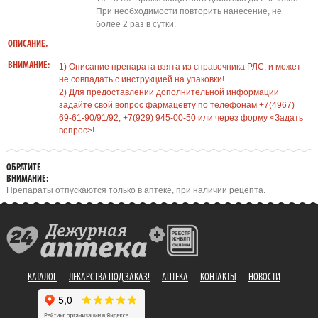
При необходимости повторить нанесение, не
более 2 раз в сутки.
ОПИСАНИЕ.
ВНИМАНИЕ:
1) Описание препарата взята из справочника РЛС, и может
не совпадать с инструкцией на упаковки!
2) Для предоставлении дополнительной информации
задайте свой вопрос фармацевту по телефонам +7(4967)
69-61-90/91/92, +7(929) 945-00-50 или через форму <Задать
вопрос>!
ОБРАТИТЕ
ВНИМАНИЕ:
Препараты отпускаются только в аптеке, при наличии рецепта.
КАТАЛОГ
ЛЕКАРСТВА ПОД ЗАКАЗ!
АПТЕКА
КОНТАКТЫ
НОВОСТИ