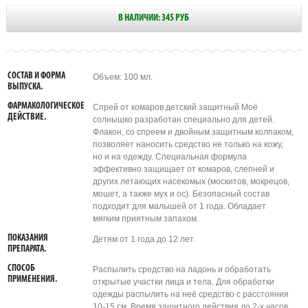
В НАЛИЧИИ: 345 РУБ
СОСТАВ И ФОРМА
Объем: 100 мл.
ВЫПУСКА.
ФАРМАКОЛОГИЧЕСКОЕ
Спрей от комаров детский защитный Моё
ДЕЙСТВИЕ.
солнышко разработан специально для детей.
Флакон, со спреем и двойным защитным колпаком,
позволяет наносить средство не только на кожу,
но и на одежду. Специальная формула
эффективно защищает от комаров, слепней и
других летающих насекомых (москитов, мокрецов,
мошет, а также мух и ос). Безопасный состав
подходит для малышей от 1 года. Обладает
мягким приятным запахом.
ПОКАЗАНИЯ
Детям от 1 года до 12 лет.
ПРЕПАРАТА.
СПОСОБ
Распылить средство на ладонь и обработать
ПРИМЕНЕНИЯ.
открытые участки лица и тела. Для обработки
одежды распылить на неё средство с расстояния
10-15 см. Время защитного действия до 2-х часов.