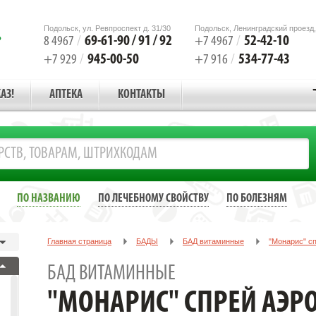
Подольск, ул. Ревпроспект д. 31/30
Подольск, Ленинградский проезд,
69-61-90 / 91 / 92
52-42-10
8 4967
/
+7 4967
/
945-00-50
534-77-43
+7 929
/
+7 916
/
АЗ!
АПТЕКА
КОНТАКТЫ
ПО НАЗВАНИЮ
ПО ЛЕЧЕБНОМУ СВОЙСТВУ
ПО БОЛЕЗНЯМ
Главная страница
БАДЫ
БАД витаминные
"Монарис" 
БАД ВИТАМИННЫЕ
"МОНАРИС" СПРЕЙ АЭ