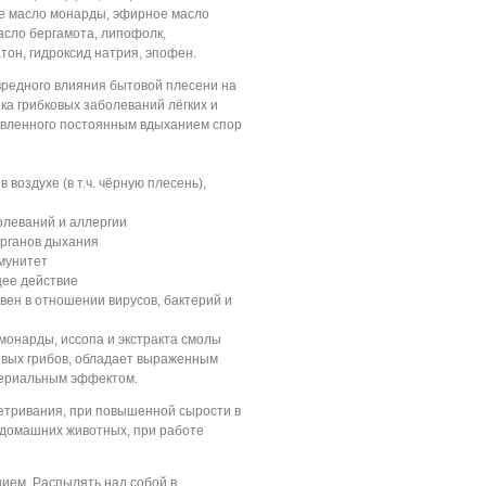
е масло монарды, эфирное масло
асло бергамота, липофолк,
он, гидроксид натрия, эпофен.
редного влияния бытовой плесени на
а грибковых заболеваний лёгких и
вленного постоянным вдыханием спор
 воздухе (в т.ч. чёрную плесень),
болеваний и аллергии
органов дыхания
мунитет
ее действие
ен в отношении вирусов, бактерий и
монарды, иссопа и экстракта смолы
евых грибов, обладает выраженным
териальным эффектом.
тривания, при повышенной сырости в
домашних животных, при работе
ием. Распылять над собой в