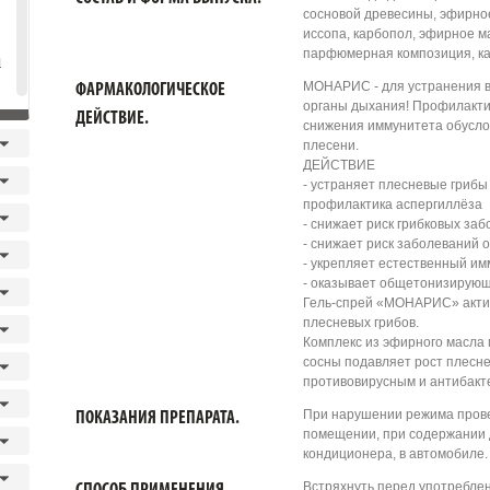
сосновой древесины, эфирно
иссопа, карбопол, эфирное м
парфюмерная композиция, кат
я
МОНАРИС - для устранения в
ФАРМАКОЛОГИЧЕСКОЕ
органы дыхания! Профилактик
ДЕЙСТВИЕ.
снижения иммунитета обусло
плесени.
ДЕЙСТВИЕ
- устраняет плесневые грибы в
профилактика аспергиллёза
- снижает риск грибковых за
- снижает риск заболеваний 
- укрепляет естественный им
- оказывает общетонизирующ
Гель-спрей «МОНАРИС» актив
плесневых грибов.
Комплекс из эфирного масла 
сосны подавляет рост плесн
противовирусным и антибак
При нарушении режима прове
ПОКАЗАНИЯ ПРЕПАРАТА.
помещении, при содержании 
кондиционера, в автомобиле.
Встряхнуть перед употреблен