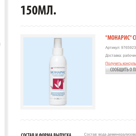
150МЛ.
"МОНАРИС" 
ы
Артикул:
9765923
Доставка:
рабочие
Получить консул
СООБЩИТЬ О П
Состав: вода деминерализова
СОСТАВ И ФОРМА ВЫПУСКА.