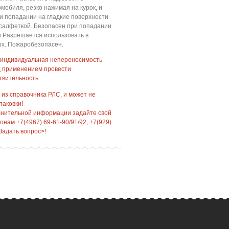
мобиля, резко нажимая на курок, и
ри попадании на гладкие поверхности
 салфеткой. Безопасен при попадании
и.Разрешается использовать в
ых. Пожаробезопасен.
 индивидуальная непереносимость
д применением провести
твительность.
 из справочника РЛС, и может не
паковки!
лнительной информации задайте свой
нам +7(4967) 69-61-90/91/92, +7(929)
Задать вопрос>!