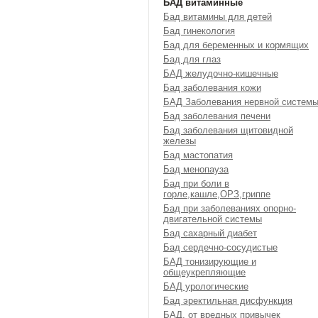
БАД витаминные
Бад витамины для детей
Бад гинекология
Бад для беременных и кормящих
Бад для глаз
БАД желудочно-кишечные
Бад заболевания кожи
БАД Заболевания нервной систем
Бад заболевания печени
Бад заболевания щитовидной
железы
Бад мастопатия
Бад менопауза
Бад при боли в
горле,кашле,ОРЗ,гриппе
Бад при заболеваниях опорно-
двигательной системы
Бад сахарный диабет
Бад сердечно-сосудистые
БАД тонизирующие и
общеукрепляющие
БАД урологические
Бад эректильная дисфункция
БАД, от вредных привычек