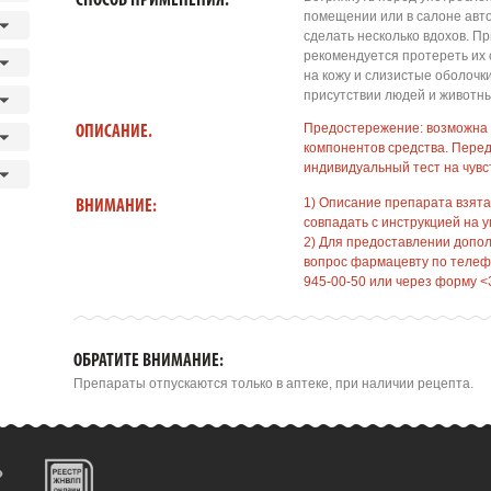
СПОСОБ ПРИМЕНЕНИЯ.
помещении или в салоне авто
сделать несколько вдохов. П
рекомендуется протереть их
на кожу и слизистые оболочк
присутствии людей и животн
Предостережение: возможна
ОПИСАНИЕ.
компонентов средства. Пере
индивидуальный тест на чувс
1) Описание препарата взята
ВНИМАНИЕ:
совпадать с инструкцией на у
2) Для предоставлении допо
вопрос фармацевту по телефо
945-00-50 или через форму <
ОБРАТИТЕ ВНИМАНИЕ:
Препараты отпускаются только в аптеке, при наличии рецепта.