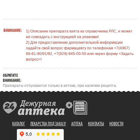
ВНИМАНИЕ:
1) Описание препарата взята из справочника РЛС, и может
не совпадать с инструкцией на упаковки!
2) Для предоставлении дополнительной информации
задайте свой вопрос фармацевту по телефонам +7(4967)
69-61-90/91/92, +7(929) 945-00-50 или через форму <Задать
вопрос>!
ОБРАТИТЕ
ВНИМАНИЕ:
Препараты отпускаются только в аптеке, при наличии рецепта.
КАТАЛОГ
ЛЕКАРСТВА ПОД ЗАКАЗ!
АПТЕКА
КОНТАКТЫ
НОВОСТИ