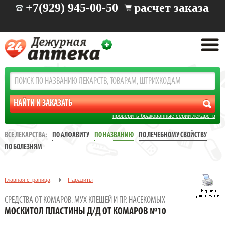
+7(929) 945-00-50
расчет заказа
проверить бракованные серии лекарств
ВСЕ ЛЕКАРСТВА:
ПО АЛФАВИТУ
ПО НАЗВАНИЮ
ПО ЛЕЧЕБНОМУ СВОЙСТВУ
ПО БОЛЕЗНЯМ
Главная страница
Паразиты
Средства от комаров. мух клещей и пр. насекомых
СРЕДСТВА ОТ КОМАРОВ. МУХ КЛЕЩЕЙ И ПР. НАСЕКОМЫХ
Moскитол пластины д/д от комаров №10
MOСКИТОЛ ПЛАСТИНЫ Д/Д ОТ КОМАРОВ №10