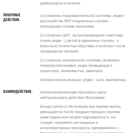
домперидона в печени).
ПОБОЧНЫЕ
Со стороны пищеварительной системы:
редко –
ДЕЙСТВИЯ.
расстройства ЖКТ в единичных случаях -
преходящие спазмы кишечника.
Со стороны ЦНС:
экстрапирамидные симптомы
(очень редко - у детей в единичных случаях - у
взрослых) полностью обратимы и исчезают после
прекращения лечения.
Со стороны эндокринной системы:
возможна
гиперпролактинемия, редко приводящая к
галакторее, гинекомастии, аменорея.
Аллергические реакции:
редко - сыпь, крапивница.
ВЗАИМОДЕЙСТВИЕ.
Антихолинергические препараты могут
нейтрализовать действие Мотилиума.
Биодоступность Мотилиума при приеме внутрь
уменьшается после предшествующего приема
циметидина или натрия гидрокарбоната. Не
следует принимать антацидные и
антисекреторные препараты одновременно с