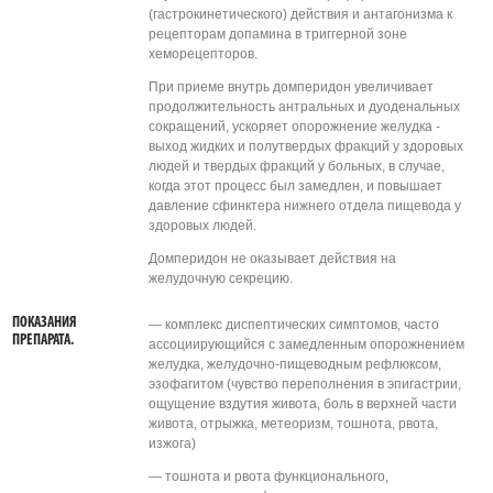
(гастрокинетического) действия и антагонизма к
рецепторам допамина в триггерной зоне
хеморецепторов.
При приеме внутрь домперидон увеличивает
продолжительность антральных и дуоденальных
сокращений, ускоряет опорожнение желудка -
выход жидких и полутвердых фракций у здоровых
людей и твердых фракций у больных, в случае,
когда этот процесс был замедлен, и повышает
давление сфинктера нижнего отдела пищевода у
здоровых людей.
Домперидон не оказывает действия на
желудочную секрецию.
ПОКАЗАНИЯ
— комплекс диспептических симптомов, часто
ПРЕПАРАТА.
ассоциирующийся с замедленным опорожнением
желудка, желудочно-пищеводным рефлюксом,
эзофагитом (чувство переполнения в эпигастрии,
ощущение вздутия живота, боль в верхней части
живота, отрыжка, метеоризм, тошнота, рвота,
изжога)
— тошнота и рвота функционального,