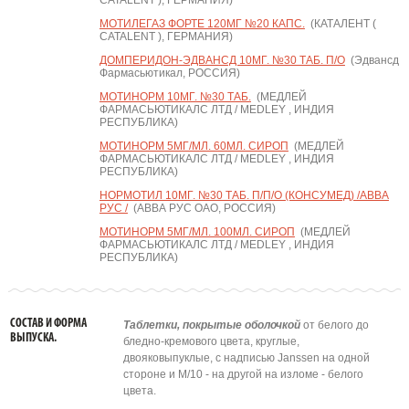
CATALENT ), ГЕРМАНИЯ)
МОТИЛЕГАЗ ФОРТЕ 120МГ №20 КАПС.
(КАТАЛЕНТ (
CATALENT ), ГЕРМАНИЯ)
ДОМПЕРИДОН-ЭДВАНСД 10МГ. №30 ТАБ. П/О
(Эдвансд
Фармасьютикал, РОССИЯ)
МОТИНОРМ 10МГ. №30 ТАБ.
(МЕДЛЕЙ
ФАРМАСЬЮТИКАЛС ЛТД / MEDLEY , ИНДИЯ
РЕСПУБЛИКА)
МОТИНОРМ 5МГ/МЛ. 60МЛ. СИРОП
(МЕДЛЕЙ
ФАРМАСЬЮТИКАЛС ЛТД / MEDLEY , ИНДИЯ
РЕСПУБЛИКА)
НОРМОТИЛ 10МГ. №30 ТАБ. П/П/О (КОНСУМЕД) /АВВА
РУС /
(АВВА РУС ОАО, РОССИЯ)
МОТИНОРМ 5МГ/МЛ. 100МЛ. СИРОП
(МЕДЛЕЙ
ФАРМАСЬЮТИКАЛС ЛТД / MEDLEY , ИНДИЯ
РЕСПУБЛИКА)
СОСТАВ И ФОРМА
Таблетки, покрытые оболочкой
от белого до
ВЫПУСКА.
бледно-кремового цвета, круглые,
двояковыпуклые, с надписью Janssen на одной
стороне и M/10 - на другой на изломе - белого
цвета.