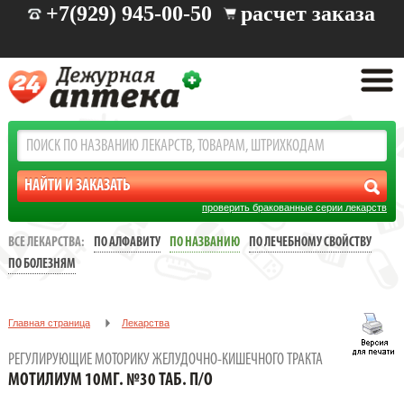
+7(929) 945-00-50
расчет заказа
проверить бракованные серии лекарств
ВСЕ ЛЕКАРСТВА:
ПО АЛФАВИТУ
ПО НАЗВАНИЮ
ПО ЛЕЧЕБНОМУ СВОЙСТВУ
ПО БОЛЕЗНЯМ
Главная страница
Лекарства
Заболевания: желудочно-кишечные
РЕГУЛИРУЮЩИЕ МОТОРИКУ ЖЕЛУДОЧНО-КИШЕЧНОГО ТРАКТА
Регулирующие моторику желудочно-кишечного тракта
МОТИЛИУМ 10МГ. №30 ТАБ. П/О
МОТИЛИУМ 10МГ. №30 ТАБ. П/О