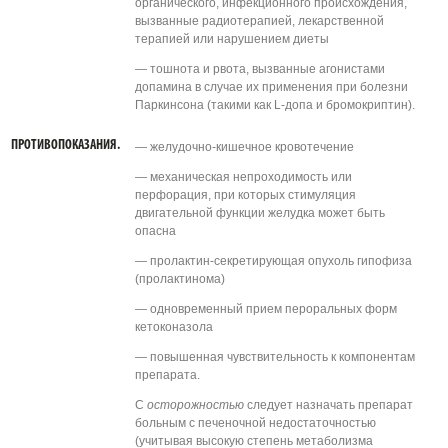
органического, инфекционного происхождения,
вызванные радиотерапией, лекарственной
терапией или нарушением диеты
— тошнота и рвота, вызванные агонистами
допамина в случае их применения при болезни
Паркинсона (такими как L-допа и бромокриптин).
ПРОТИВОПОКАЗАНИЯ.
— желудочно-кишечное кровотечение
— механическая непроходимость или
перфорация, при которых стимуляция
двигательной функции желудка может быть
опасна
— пролактин-секретирующая опухоль гипофиза
(пролактинома)
— одновременный прием пероральных форм
кетоконазола
— повышенная чувствительность к компонентам
препарата.
С
осторожностью
следует назначать препарат
больным с печеночной недостаточностью
(учитывая высокую степень метаболизма