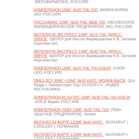
(ВЕРОФАРМ/ЛЭНС, РОССИЯ)
ДОМПЕРИДОН 10МГ. №30 ТАБ. П/О
(МАКИЗ-ФАРМА
ЗАО, РОССИЯ)
ПАССАЖИКС 10МГ. №30 ТАБ. ЖЕВ. П/О
(ОБОЛЕНСКОЕ
ФАРМАЦЕВТИЧЕСКОЕ ПРЕДПРИЯТИЕ ЗАО, РОССИЯ)
МОТИЛИУМ ЭКСПРЕСС 10МГ. №10 ТАБ. Д/РАСС.
ЛИНГВ.
(ШЕРЕР для Янссен Фармацевтика Н.В., Бельгии
Королевство)
МОТИЛИУМ ЭКСПРЕСС 10МГ. №30 ТАБ. Д/РАСС.
ЛИНГВ.
(ШЕРЕР для Янссен Фармацевтика Н.В., Бельгии
Королевство)
ДОМПЕРИДОН 10МГ. №30 ТАБ. П/О /ОЗОН/
(ОЗОН
ООО, РОССИЯ)
ОМЕЗ ДСР 30МГ.+20МГ. №30 КАПС. МОДИФ.ВЫСВ.
(Д-р
Редди с Лабораторис Лтд / Dr.REDDY's , ИНДИЯ
РЕСПУБЛИКА)
ДОМПЕРИДОН-КСАНТИС 10МГ. №30 ТАБ. П/О /АЛСИ/
(АЛСИ Фарма, РОССИЯ)
ДОМПЕРИДОН-ТЕВА 10МГ. №30 ТАБ. П/О
(ТЕВА
ЧЕШСКОЕ ПРЕДПРИЯТИЕ, Чехия)
МОТИЛЕГАЗ ФОРТЕ 120МГ №40 КАПС.
(КАТАЛЕНТ (
CATALENT ), ГЕРМАНИЯ)
МОТИЛЕГАЗ ФОРТЕ 120МГ №40 КАПС.
(КАТАЛЕНТ (