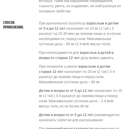
которых, такие как нарушения пищеварения,
тошнота, рвота, он подавляет, не нейтрализуя их
основные свойства.
СПОСОБ
При
хронической диспепсии
взрослым и детям
ПРИМЕНЕНИЯ.
от 5 и до 12 лет
назначают по 10 мг (1 таб.) 3
раза/сут за 15-30 мин до приема пищи и, в случае
необходимости, перед сном. Максимальная
суточная доза – 80 мг (2.4 мг/кг массы тела).
При необходимости для
взрослых и детей в
возрасте старше 12 лет
дозу можно удвоить.
При
тошноте и рвоте
взрослым и детям
старше 12 лет
назначают по 20 мг (2 таб.) 3-4
раза/сут до приема пищи и перед сном.
Максимальная суточная доза – 80 мг.
Детям в возрасте от 5 до 12 лет
назначают по 10
мг (1 таб.) 3-4 раза/сут до приема пищи и перед
сном. Максимальная суточная доза – 2.4 мг/кг
массы тела, но не более 80 мг.
Детям в возрасте от 5 до 12 лет
рекомендуется
назначать таблетки для рассасывания.
При
почечной недостаточности
рекомендуется