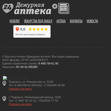
КАТАЛОГ
ЛЕКАРСТВА ПОД ЗАКАЗ!
АПТЕКА
КОНТАКТЫ
НОВОСТИ
© Круглосуточная «Дежурная аптека». Все права защищены.
ООО Дельфи, ОГРН 1115074005177
Единая справочная служба:
8 4967 69-61-90
Лицензия:
ЛО-50-02-005389
Подольск, ул. Ревпроспект д. 31/30
Тел. 8 4967/69-61-90/91/92, +7 929/945-00-50
Показать на карте
г. Подольск, Ленинградский проезд, 13/20
Тел. +7 4967 52-42-10, +7916/534-77-43
Показать на карте