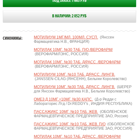
ПОД ЗАКАЗ: 1 663 РУБ
В НАЛИЧИИ: 2 052 РУБ
МОТИЛИУМ 1МГ/МЛ. 100МЛ. СУСП.
(Янссен
СИНОНИМЫ:
Фармацевтика Н.В., ФРАНЦИЯ)
МОТИЛАК 10МГ. №30 ТАБ. П/О /ВЕРОФАРМ/
(ВЕРОФАРМ/ЛЭНС, РОССИЯ)
МОТИЛАК 10МГ. №30 ТАБ. Д/РАСС. /ВЕРОФАРМ/
(ВЕРОФАРМ/ЛЭНС, РОССИЯ)
МОТИЛИУМ 10МГ. №10 ТАБ. Д/РАСС. ЛИНГВ.
(JANSSEN-CILAG (ЯНСЕНН), Бельгии Королевство)
МОТИЛИУМ 10МГ. №30 ТАБ. Д/РАСС. ЛИНГВ.
(ШЕРЕР
для Янссен Фармацевтика Н.В., Бельгии Королевство)
ОМЕЗ Д 10МГ.+10МГ. №30 КАПС.
(Д-р Редди с
Лабораторис Лтд / Dr.REDDY's , ИНДИЯ РЕСПУБЛИКА)
ПАССАЖИКС 10МГ. №10 ТАБ. ЖЕВ.
(ОБОЛЕНСКОЕ
ФАРМАЦЕВТИЧЕСКОЕ ПРЕДПРИЯТИЕ ЗАО, Россия)
ПАССАЖИКС 10МГ. №10 ТАБ. ЖЕВ. П/О
(ОБОЛЕНСКОЕ
ФАРМАЦЕВТИЧЕСКОЕ ПРЕДПРИЯТИЕ ЗАО, РОССИЯ)
МОТИЛАК 10МГ. №10 ТАБ. Д/РАСС. /ВЕРОФАРМ/