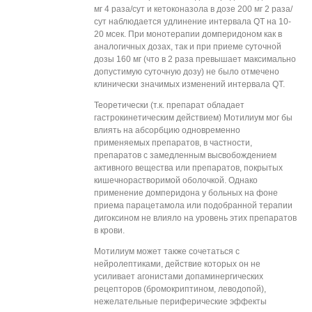
мг 4 раза/сут и кетоконазола в дозе 200 мг 2 раза/
сут наблюдается удлинение интервала QT на 10-
20 мсек. При монотерапии домперидоном как в
аналогичных дозах, так и при приеме суточной
дозы 160 мг (что в 2 раза превышает максимально
допустимую суточную дозу) не было отмечено
клинически значимых изменений интервала QT.
Теоретически (т.к. препарат обладает
гастрокинетическим действием) Мотилиум мог бы
влиять на абсорбцию одновременно
применяемых препаратов, в частности,
препаратов с замедленным высвобождением
активного вещества или препаратов, покрытых
кишечнорастворимой оболочкой. Однако
применение домперидона у больных на фоне
приема парацетамола или подобранной терапии
дигоксином не влияло на уровень этих препаратов
в крови.
Мотилиум может также сочетаться с
нейролептиками, действие которых он не
усиливает агонистами допаминергических
рецепторов (бромокриптином, леводопой),
нежелательные периферические эффекты