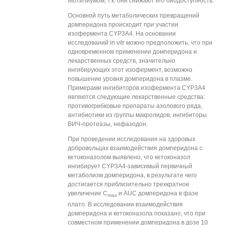
Мотилиумом, т.к. они снижают его биодоступность.
Основной путь метаболических превращений
домперидона происходит при участии
изофермента CYP3A4. На основании
исследований in vitr можно предположить, что при
одновременном применении домперидона и
лекарственных средств, значительно
ингибирующих этот изофермент, возможно
повышение уровня домперидона в плазме.
Примерами ингибиторов изофермента CYP3A4
являются следующие лекарственные средства:
противогрибковые препараты азолового ряда,
антибиотики из группы макролидов, ингибиторы
ВИЧ-протеазы, нефазодон.
При проведении исследования на здоровых
добровольцах взаимодействия домперидона с
кетоконазолом выявлено, что кетоконазол
ингибирует CYP3А4-зависимый первичный
метаболизм домперидона, в результате чего
достигается приблизительно трехкратное
увеличение С
и AUC домперидона в фазе
max
плато. В исследовании взаимодействия
домперидона и кетоконазола показано, что при
совместном применении домперидона в дозе 10