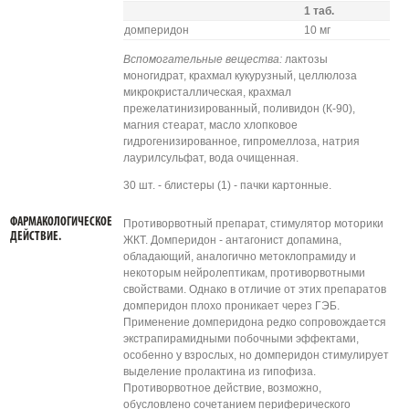
1 таб.
домперидон
10 мг
Вспомогательные вещества:
лактозы
моногидрат, крахмал кукурузный, целлюлоза
микрокристаллическая, крахмал
прежелатинизированный, поливидон (К-90),
магния стеарат, масло хлопковое
гидрогенизированное, гипромеллоза, натрия
лаурилсульфат, вода очищенная.
30 шт. - блистеры (1) - пачки картонные.
ФАРМАКОЛОГИЧЕСКОЕ
Противорвотный препарат, стимулятор моторики
ДЕЙСТВИЕ.
ЖКТ. Домперидон - антагонист допамина,
обладающий, аналогично метоклопрамиду и
некоторым нейролептикам, противорвотными
свойствами. Однако в отличие от этих препаратов
домперидон плохо проникает через ГЭБ.
Применение домперидона редко сопровождается
экстрапирамидными побочными эффектами,
особенно у взрослых, но домперидон стимулирует
выделение пролактина из гипофиза.
Противорвотное действие, возможно,
обусловлено сочетанием периферического