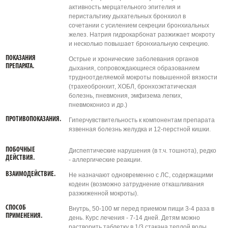
активность мерцательного эпителия и
перистальтику дыхательных бронхиол в
сочетании с усилением секреции бронхиальных
желез. Натрия гидрокарбонат разжижает мокроту
и несколько повышает бронхиальную секрецию.
ПОКАЗАНИЯ
Острые и хронические заболевания органов
ПРЕПАРАТА.
дыхания, сопровождающиеся образованием
трудноотделяемой мокроты повышенной вязкости
(трахеобронхит, ХОБЛ, бронхоэктатическая
болезнь, пневмония, эмфизема легких,
пневмокониоз и др.)
ПРОТИВОПОКАЗАНИЯ.
Гиперчувствительность к компонентам препарата
язвенная болезнь желудка и 12-перстной кишки.
ПОБОЧНЫЕ
Диспептические нарушения (в т.ч. тошнота), редко
ДЕЙСТВИЯ.
- аллергические реакции.
ВЗАИМОДЕЙСТВИЕ.
Не назначают одновременно с ЛС, содержащими
кодеин (возможно затруднение откашливания
разжиженной мокроты).
СПОСОБ
Внутрь, 50-100 мг перед приемом пищи 3-4 раза в
ПРИМЕНЕНИЯ.
день. Курс лечения - 7-14 дней. Детям можно
растворить таблетку в 1/3 стакана теплой воды.