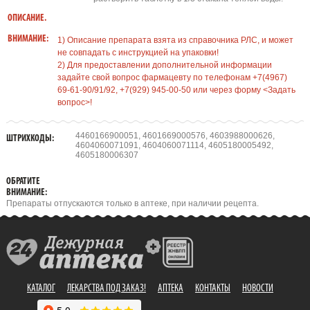
ОПИСАНИЕ.
ВНИМАНИЕ:
1) Описание препарата взята из справочника РЛС, и может
не совпадать с инструкцией на упаковки!
2) Для предоставлении дополнительной информации
задайте свой вопрос фармацевту по телефонам +7(4967)
69-61-90/91/92, +7(929) 945-00-50 или через форму <Задать
вопрос>!
4460166900051, 4601669000576, 4603988000626,
ШТРИХКОДЫ:
4604060071091, 4604060071114, 4605180005492,
4605180006307
ОБРАТИТЕ
ВНИМАНИЕ:
Препараты отпускаются только в аптеке, при наличии рецепта.
КАТАЛОГ
ЛЕКАРСТВА ПОД ЗАКАЗ!
АПТЕКА
КОНТАКТЫ
НОВОСТИ