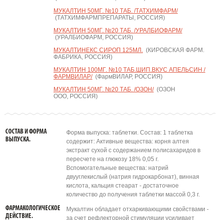
МУКАЛТИН 50МГ. №10 ТАБ. /ТАТХИМФАРМ/
(ТАТХИМФАРМПРЕПАРАТЫ, РОССИЯ)
МУКАЛТИН 50МГ. №20 ТАБ. /УРАЛБИОФАРМ/
(УРАЛБИОФАРМ, РОССИЯ)
МУКАЛТИНЕКС СИРОП 125МЛ.
(КИРОВСКАЯ ФАРМ.
ФАБРИКА, РОССИЯ)
МУКАЛТИН 100МГ. №10 ТАБ.ШИП.ВКУС АПЕЛЬСИН /
ФАРМВИЛАР/
(ФармВИЛАР, РОССИЯ)
МУКАЛТИН 50МГ. №20 ТАБ. /ОЗОН/
(ОЗОН
ООО, РОССИЯ)
СОСТАВ И ФОРМА
Форма выпуска: таблетки. Состав: 1 таблетка
ВЫПУСКА.
содержит: Активные вещества: корня алтея
экстракт сухой с содержанием полисахаридов в
пересчете на глюкозу 18% 0,05 г.
Вспомогательные вещества: натрий
двууглекислый (натрия гидрокарбонат), винная
кислота, кальция стеарат - достаточное
количество до получения таблетки массой 0,3 г.
ФАРМАКОЛОГИЧЕСКОЕ
Мукалтин обладает отхаркивающими свойствами -
ДЕЙСТВИЕ.
за счет рефлекторной стимуляции усиливает