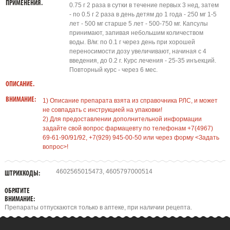
ПРИМЕНЕНИЯ.
0.75 г 2 раза в сутки в течение первых 3 нед, затем
- по 0.5 г 2 раза в день детям до 1 года - 250 мг 1-5
лет - 500 мг старше 5 лет - 500-750 мг. Капсулы
принимают, запивая небольшим количеством
воды. В/м: по 0.1 г через день при хорошей
переносимости дозу увеличивают, начиная с 4
введения, до 0.2 г. Курс лечения - 25-35 инъекций.
Повторный курс - через 6 мес.
ОПИСАНИЕ.
ВНИМАНИЕ:
1) Описание препарата взята из справочника РЛС, и может
не совпадать с инструкцией на упаковки!
2) Для предоставлении дополнительной информации
задайте свой вопрос фармацевту по телефонам +7(4967)
69-61-90/91/92, +7(929) 945-00-50 или через форму <Задать
вопрос>!
4602565015473, 4605797000514
ШТРИХКОДЫ:
ОБРАТИТЕ
ВНИМАНИЕ:
Препараты отпускаются только в аптеке, при наличии рецепта.