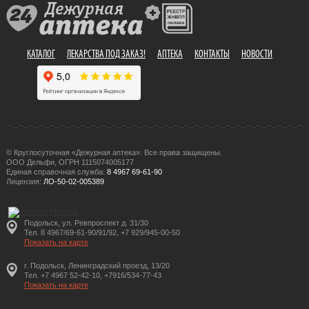
КАТАЛОГ
ЛЕКАРСТВА ПОД ЗАКАЗ!
АПТЕКА
КОНТАКТЫ
НОВОСТИ
© Круглосуточная «Дежурная аптека». Все права защищены.
ООО Дельфи, ОГРН 1115074005177
Единая справочная служба:
8 4967 69-61-90
Лицензия:
ЛО-50-02-005389
Подольск, ул. Ревпроспект д. 31/30
Тел. 8 4967/69-61-90/91/92, +7 929/945-00-50
Показать на карте
г. Подольск, Ленинградский проезд, 13/20
Тел. +7 4967 52-42-10, +7916/534-77-43
Показать на карте