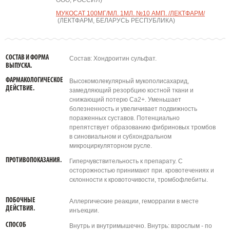
ООО, РОССИЯ)
МУКОСАТ 100МГ/МЛ. 1МЛ. №10 АМП. /ЛЕКТФАРМ/
(ЛЕКТФАРМ, БЕЛАРУСЬ РЕСПУБЛИКА)
СОСТАВ И ФОРМА
Состав: Хондроитин сульфат.
ВЫПУСКА.
ФАРМАКОЛОГИЧЕСКОЕ
Высокомолекулярный мукополисахарид,
ДЕЙСТВИЕ.
замедляющий резорбцию костной ткани и
снижающий потерю Ca2+. Уменьшает
болезненность и увеличивает подвижность
пораженных суставов. Потенциально
препятствует образованию фибриновых тромбов
в синовиальном и субхондральном
микроциркуляторном русле.
ПРОТИВОПОКАЗАНИЯ.
Гиперчувствительность к препарату. C
осторожностью принимают при. кровотечениях и
склонности к кровоточивости, тромбофлебиты.
ПОБОЧНЫЕ
Аллергические реакции, геморрагии в месте
ДЕЙСТВИЯ.
инъекции.
СПОСОБ
Внутрь и внутримышечно. Внутрь: взрослым - по