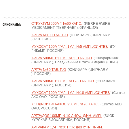
СТРУКТУМ 500МГ. №60 КАПС.
(PIERRE FABRE
СИНОНИМЫ:
MEDICAMENT (ПЬЕР ФАБР), ФРАНЦИЯ)
АРТРА №100 ТАБ. П/О
(ЮНИФАРМ (UNIPHARM
), РОССИЯ)
МУКОСАТ 100МГ/МЛ. 1МЛ. №5 АМП. /СИНТЕЗ/
(ГУ
ГИКиМП, РОССИЯ)
АРТРА 500МГ.+500МГ. №60 ТАБ. П/О
(Юнифарм Инк
(UNIPHARM ), Соединенные Штаты Америки (США))
АРТРА №30 ТАБ. П/О
(ЮНИФАРМ (UNIPHARM
), РОССИЯ)
АРТРА 500МГ.+500МГ. №120 ТАБ. П/О
(ЮНИФАРМ
(UNIPHARM ), РОССИЯ)
МУКОСАТ 100МГ/МЛ. 1МЛ. №10 АМП. /СИНТЕЗ/
(Синтез
АКО ОАО, РОССИЯ)
ХОНДРОИТИН-АКОС 250МГ. №20 КАПС.
(Синтез АКО
ОАО, РОССИЯ)
АРТРАДОЛ 100МГ. №10 ЛИОФ. Д/ИН. АМП.
(БИОК -
КУРСКАЯ БИОФАБРИКА, РОССИЯ)
АРТРАКАМ 1,5Г. №20 ПОР. Д/ВНУТР. ПРИМ.