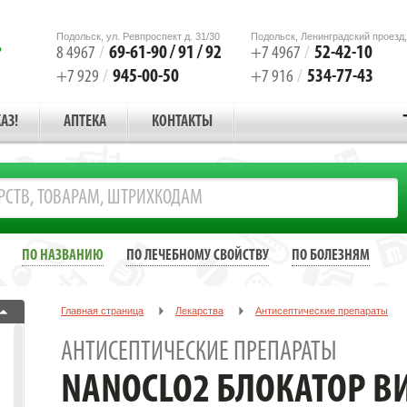
Подольск, ул. Ревпроспект д. 31/30
Подольск, Ленинградский проезд,
69-61-90 / 91 / 92
52-42-10
8 4967
/
+7 4967
/
945-00-50
534-77-43
+7 929
/
+7 916
/
АЗ!
АПТЕКА
КОНТАКТЫ
ПО НАЗВАНИЮ
ПО ЛЕЧЕБНОМУ СВОЙСТВУ
ПО БОЛЕЗНЯМ
Главная страница
Лекарства
Антисептические препараты
NANOCLO2 БЛОКАТОР ВИРУСОВ Д/ИНД.ЗАЩИТЫ,КАРТА С ЧЕХЛОМ
АНТИСЕПТИЧЕСКИЕ ПРЕПАРАТЫ
NANOCLO2 БЛОКАТОР ВИ