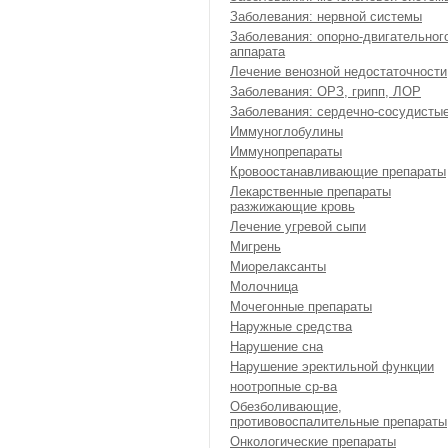
Заболевания: нервной системы
Заболевания: опорно-двигательног
аппарата
Лечение венозной недостаточности
Заболевания: ОРЗ, грипп, ЛОР
Заболевания: сердечно-сосудисты
Иммуноглобулины
Иммунопрепараты
Кровоостанавливающие препараты
Лекарственные препараты
разжижающие кровь
Лечение угревой сыпи
Мигрень
Миорелаксанты
Молочница
Мочегонные препараты
Наружные средства
Нарушение сна
Нарушение эректильной функции
ноотропные ср-ва
Обезболивающие,
противовоспалительные препараты
Онкологические препараты