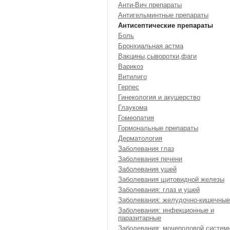
Анти-Вич препараты
Антигельминтные препараты
Антисептические препараты
Боль
Бронхиальная астма
Вакцины,сыворотки,фаги
Варикоз
Витилиго
Герпес
Гинекология и акушерство
Глаукома
Гомеопатия
Гормональные препараты
Дерматология
Заболевания глаз
Заболевания печени
Заболевания ушей
Заболевания щитовидной железы
Заболевания: глаз и ушей
Заболевания: желудочно-кишечные
Заболевания: инфекционные и
паразитарные
Заболевания: мочеполовой систем