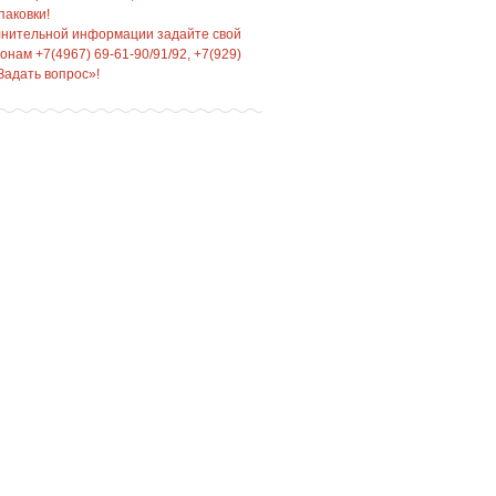
паковки!
лнительной информации задайте свой
нам +7(4967) 69-61-90/91/92, +7(929)
Задать вопрос»!