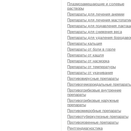
Плазмозамещающие и солевые
растворы
Препараты для лечения анемии
Препараты для лечения мастопати
Препараты для подавления лактац
Препараты для снижения веса
Препараты для удаления бородаво
Препараты кальция
Препараты от боли в горле
Препараты от кашля
Препараты от насморка
Препараты от температуры
Препараты от укачивания
Противовирусные препараты
Противогемороидальные препарат
Противогрибковые внутренние
препараты
Противогрибковые наружные
препараты
Противомикробные препараты
Противотуберкулезные препараты
Противоязвенные препараты
Рентгендиагностика