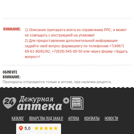
ВНИМАНИЕ:
1) Описание препарата взята из справочника РЛС, и может
не совпадать с инструкцией на упаковки!
2) Для предоставлении дополнительной информации
задайте свой вопрос фармацевту по телефонам +7(4967)
69-61-90/91/92, +7(929) 945-00-50 или через форму <Задать
вопрос>!
ОБРАТИТЕ
ВНИМАНИЕ:
Препараты отпускаются только в аптеке, при наличии рецепта.
КАТАЛОГ
ЛЕКАРСТВА ПОД ЗАКАЗ!
АПТЕКА
КОНТАКТЫ
НОВОСТИ