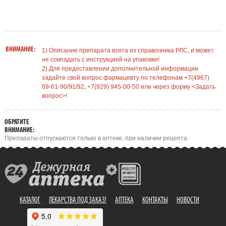
ВНИМАНИЕ:
1) Описание препарата взята из справочника РЛС, и может
не совпадать с инструкцией на упаковки!
2) Для предоставлении дополнительной информации
задайте свой вопрос фармацевту по телефонам +7(4967)
69-61-90/91/92, +7(929) 945-00-50 или через форму <Задать
вопрос>!
ОБРАТИТЕ
ВНИМАНИЕ:
Препараты отпускаются только в аптеке, при наличии рецепта.
КАТАЛОГ
ЛЕКАРСТВА ПОД ЗАКАЗ!
АПТЕКА
КОНТАКТЫ
НОВОСТИ