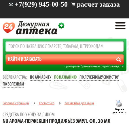
+7(929) 945-00-50
расчет заказа
проверить бракованные серии лекарств
ВСЕ ЛЕКАРСТВА:
ПО АЛФАВИТУ
ПО НАЗВАНИЮ
ПО ЛЕЧЕБНОМУ СВОЙСТВУ
ПО БОЛЕЗНЯМ
Главная страница
Косметика
Косметика для лица
Средства по уходу за лицом
СРЕДСТВА ПО УХОДУ ЗА ЛИЦОМ
NU АРОМА-ПЕРФЕКШН ПРОДИЖЬЁЗ Эмул. Фл. 30 мл
NU АРОМА-ПЕРФЕКШН ПРОДИЖЬЁЗ ЭМУЛ. ФЛ. 30 МЛ