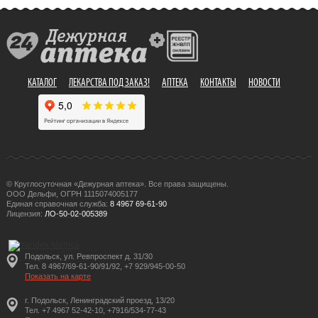
КАТАЛОГ
ЛЕКАРСТВА ПОД ЗАКАЗ!
АПТЕКА
КОНТАКТЫ
НОВОСТИ
© Круглосуточная «Дежурная аптека». Все права защищены.
ООО Дельфи, ОГРН 1115074005177
Единая справочная служба:
8 4967 69-61-90
Лицензия:
ЛО-50-02-005389
Подольск, ул. Ревпроспект д. 31/30
Тел. 8 4967/69-61-90/91/92, +7 929/945-00-50
Показать на карте
г. Подольск, Ленинградский проезд, 13/20
Тел. +7 4967 52-42-10, +7916/534-77-43