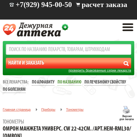
+7(929) 945-00-50
расчет заказа
проверить бракованные серии лекарств
ВСЕ ЛЕКАРСТВА:
ПО АЛФАВИТУ
ПО НАЗВАНИЮ
ПО ЛЕЧЕБНОМУ СВОЙСТВУ
ПО БОЛЕЗНЯМ
Главная страница
Приборы
Тонометры
ОМРОН МАНЖЕТА УНИВЕРС. CW 22-42СМ. /АРТ.HEM-RML30/
ТОНОМЕТРЫ
[OMRON]
ОМРОН МАНЖЕТА УНИВЕРС. CW 22-42СМ. /АРТ.HEM-RML30/
[OMRON]