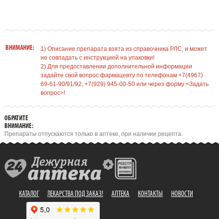
ВНИМАНИЕ:
1) Описание препарата взята из справочника РЛС, и может
не совпадать с инструкцией на упаковки!
2) Для предоставлении дополнительной информации
задайте свой вопрос фармацевту по телефонам +7(4967)
69-61-90/91/92, +7(929) 945-00-50 или через форму <Задать
вопрос>!
ОБРАТИТЕ
ВНИМАНИЕ:
Препараты отпускаются только в аптеке, при наличии рецепта.
КАТАЛОГ
ЛЕКАРСТВА ПОД ЗАКАЗ!
АПТЕКА
КОНТАКТЫ
НОВОСТИ