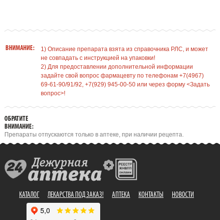
ВНИМАНИЕ:
1) Описание препарата взята из справочника РЛС, и может
не совпадать с инструкцией на упаковки!
2) Для предоставлении дополнительной информации
задайте свой вопрос фармацевту по телефонам +7(4967)
69-61-90/91/92, +7(929) 945-00-50 или через форму <Задать
вопрос>!
ОБРАТИТЕ
ВНИМАНИЕ:
Препараты отпускаются только в аптеке, при наличии рецепта.
КАТАЛОГ
ЛЕКАРСТВА ПОД ЗАКАЗ!
АПТЕКА
КОНТАКТЫ
НОВОСТИ