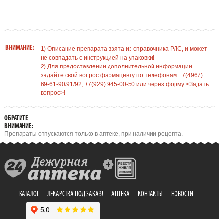
ВНИМАНИЕ:
1) Описание препарата взята из справочника РЛС, и может
не совпадать с инструкцией на упаковки!
2) Для предоставлении дополнительной информации
задайте свой вопрос фармацевту по телефонам +7(4967)
69-61-90/91/92, +7(929) 945-00-50 или через форму <Задать
вопрос>!
ОБРАТИТЕ
ВНИМАНИЕ:
Препараты отпускаются только в аптеке, при наличии рецепта.
КАТАЛОГ
ЛЕКАРСТВА ПОД ЗАКАЗ!
АПТЕКА
КОНТАКТЫ
НОВОСТИ