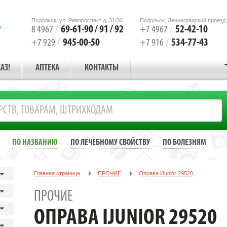
Подольск, ул. Ревпроспект д. 31/30
Подольск, Ленинградский проезд,
69-61-90 / 91 / 92
52-42-10
8 4967
/
+7 4967
/
945-00-50
534-77-43
+7 929
/
+7 916
/
АЗ!
АПТЕКА
КОНТАКТЫ
ПО НАЗВАНИЮ
ПО ЛЕЧЕБНОМУ СВОЙСТВУ
ПО БОЛЕЗНЯМ
Главная страница
ПРОЧИЕ
Oправа iJunior 29520
ПРОЧИЕ
OПРАВА IJUNIOR 29520