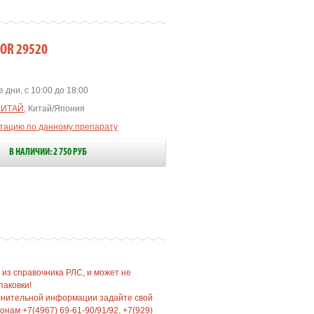
IOR 29520
 дни, с 10:00 до 18:00
КИТАЙ
, Китай/Япония
ьтацию по данному препарату
В НАЛИЧИИ: 2 750 РУБ
 из справочника РЛС, и может не
паковки!
лнительной информации задайте свой
нам +7(4967) 69-61-90/91/92, +7(929)