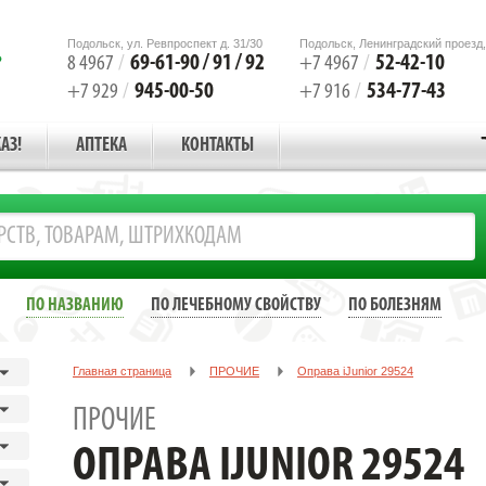
Подольск, ул. Ревпроспект д. 31/30
Подольск, Ленинградский проезд,
69-61-90 / 91 / 92
52-42-10
8 4967
/
+7 4967
/
945-00-50
534-77-43
+7 929
/
+7 916
/
АЗ!
АПТЕКА
КОНТАКТЫ
ПО НАЗВАНИЮ
ПО ЛЕЧЕБНОМУ СВОЙСТВУ
ПО БОЛЕЗНЯМ
Главная страница
ПРОЧИЕ
Oправа iJunior 29524
ПРОЧИЕ
OПРАВА IJUNIOR 29524