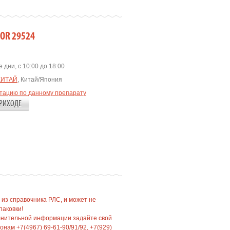
IOR 29524
 дни, с 10:00 до 18:00
КИТАЙ
, Китай/Япония
ьтацию по данному препарату
РИХОДЕ
 из справочника РЛС, и может не
паковки!
лнительной информации задайте свой
нам +7(4967) 69-61-90/91/92, +7(929)