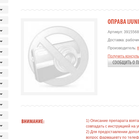
OПРАВА IJUN
Артикул:
3915568
Доставка:
рабочие
Производитель:
Получить консул
СООБЩИТЬ О П
1) Описание препарата взята
ВНИМАНИЕ:
совпадать с инструкцией на у
2) Для предоставлении допо
вопрос фармацевту по телефо