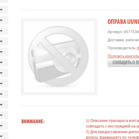
OПРАВА IJUN
Артикул:
6577539
Доставка:
рабочие
Производитель:
Получить консул
СООБЩИТЬ О П
1) Описание препарата взята
ВНИМАНИЕ:
совпадать с инструкцией на у
2) Для предоставлении допо
вопрос фармацевту по телефо