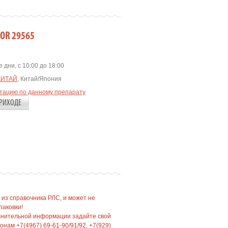
IOR 29565
 дни, с 10:00 до 18:00
КИТАЙ
, Китай/Япония
ьтацию по данному препарату
РИХОДЕ
 из справочника РЛС, и может не
паковки!
лнительной информации задайте свой
нам +7(4967) 69-61-90/91/92, +7(929)