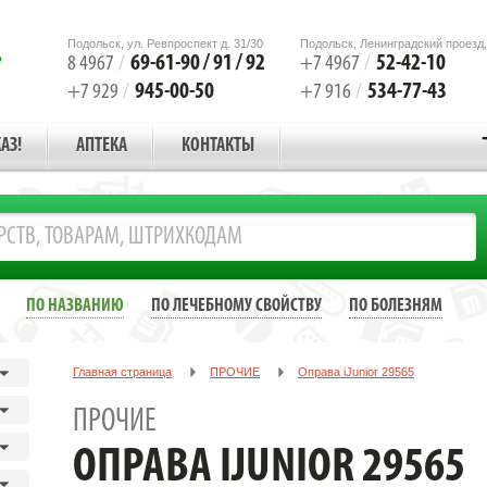
Подольск, ул. Ревпроспект д. 31/30
Подольск, Ленинградский проезд,
69-61-90 / 91 / 92
52-42-10
8 4967
/
+7 4967
/
945-00-50
534-77-43
+7 929
/
+7 916
/
АЗ!
АПТЕКА
КОНТАКТЫ
ПО НАЗВАНИЮ
ПО ЛЕЧЕБНОМУ СВОЙСТВУ
ПО БОЛЕЗНЯМ
Главная страница
ПРОЧИЕ
Oправа iJunior 29565
ПРОЧИЕ
OПРАВА IJUNIOR 29565