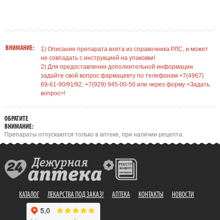
ВНИМАНИЕ:
1) Описание препарата взята из справочника РЛС, и может
не совпадать с инструкцией на упаковки!
2) Для предоставлении дополнительной информации
задайте свой вопрос фармацевту по телефонам +7(4967)
69-61-90/91/92, +7(929) 945-00-50 или через форму <Задать
вопрос>!
ОБРАТИТЕ
ВНИМАНИЕ:
Препараты отпускаются только в аптеке, при наличии рецепта.
КАТАЛОГ
ЛЕКАРСТВА ПОД ЗАКАЗ!
АПТЕКА
КОНТАКТЫ
НОВОСТИ