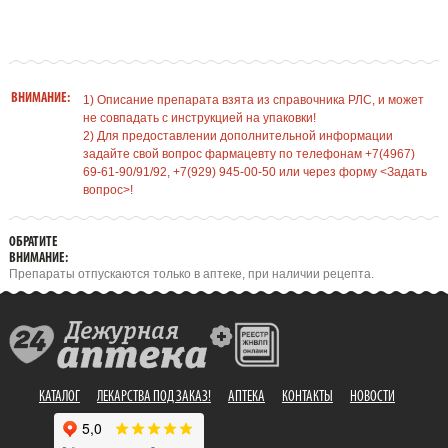
ВНИМАНИЕ:
1) Описание препарата взята из справочника РЛС, и может
не совпадать с инструкцией на упаковки!
2) Для предоставлении дополнительной информации
задайте свой вопрос фармацевту по телефонам +7(4967)
69-61-90/91/92, +7(929) 945-00-50 или через форму <Задать
вопрос>!
ОБРАТИТЕ
ВНИМАНИЕ:
Препараты отпускаются только в аптеке, при наличии рецепта.
КАТАЛОГ
ЛЕКАРСТВА ПОД ЗАКАЗ!
АПТЕКА
КОНТАКТЫ
НОВОСТИ