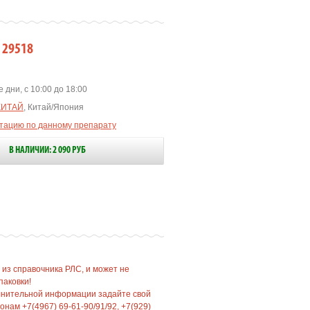
 29518
 дни, с 10:00 до 18:00
КИТАЙ
, Китай/Япония
ьтацию по данному препарату
В НАЛИЧИИ: 2 090 РУБ
 из справочника РЛС, и может не
паковки!
лнительной информации задайте свой
нам +7(4967) 69-61-90/91/92, +7(929)