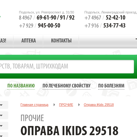
Подольск, ул. Ревпроспект д. 31/30
Подольск, Ленинградский проезд,
69-61-90 / 91 / 92
52-42-10
8 4967
/
+7 4967
/
945-00-50
534-77-43
+7 929
/
+7 916
/
АЗ!
АПТЕКА
КОНТАКТЫ
ПО НАЗВАНИЮ
ПО ЛЕЧЕБНОМУ СВОЙСТВУ
ПО БОЛЕЗНЯМ
Главная страница
ПРОЧИЕ
Oправа iKids 29518
ПРОЧИЕ
OПРАВА IKIDS 29518