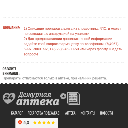
ВНИМАНИЕ:
1) Описание препарата взята из справочника РЛС, и может
не совпадать с инструкцией на упаковки!
2) Для предоставлении дополнительной информации
задайте свой вопрос фармацевту по телефонам +7(4967)
69-61-90/91/92, +7(929) 945-00-50 или через форму <Задать
вопрос>!
ОБРАТИТЕ
ВНИМАНИЕ:
Препараты отпускаются только в аптеке, при наличии рецепта.
КАТАЛОГ
ЛЕКАРСТВА ПОД ЗАКАЗ!
АПТЕКА
КОНТАКТЫ
НОВОСТИ