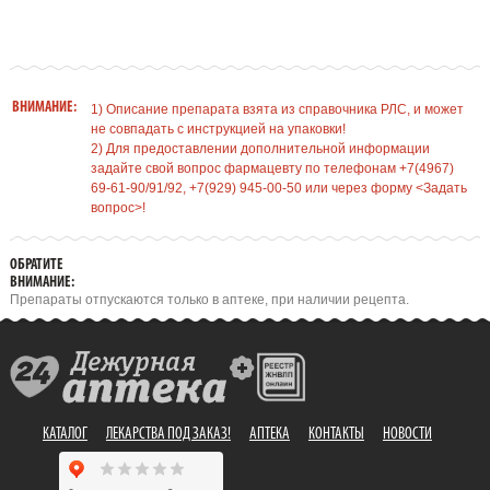
ВНИМАНИЕ:
1) Описание препарата взята из справочника РЛС, и может
не совпадать с инструкцией на упаковки!
2) Для предоставлении дополнительной информации
задайте свой вопрос фармацевту по телефонам +7(4967)
69-61-90/91/92, +7(929) 945-00-50 или через форму <Задать
вопрос>!
ОБРАТИТЕ
ВНИМАНИЕ:
Препараты отпускаются только в аптеке, при наличии рецепта.
КАТАЛОГ
ЛЕКАРСТВА ПОД ЗАКАЗ!
АПТЕКА
КОНТАКТЫ
НОВОСТИ