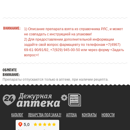
ВНИМАНИЕ:
1) Описание препарата взята из справочника РЛС, и может
не совпадать с инструкцией на упаковки!
2) Для предоставлении дополнительной информации
задайте свой вопрос фармацевту по телефонам +7(4967)
69-61-90/91/92, +7(929) 945-00-50 или через форму <Задать
вопрос>!
ОБРАТИТЕ
ВНИМАНИЕ:
Препараты отпускаются только в аптеке, при наличии рецепта.
КАТАЛОГ
ЛЕКАРСТВА ПОД ЗАКАЗ!
АПТЕКА
КОНТАКТЫ
НОВОСТИ