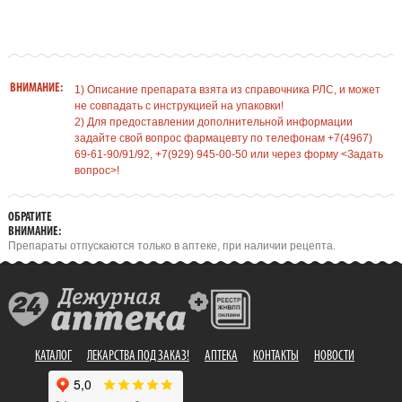
ВНИМАНИЕ:
1) Описание препарата взята из справочника РЛС, и может
не совпадать с инструкцией на упаковки!
2) Для предоставлении дополнительной информации
задайте свой вопрос фармацевту по телефонам +7(4967)
69-61-90/91/92, +7(929) 945-00-50 или через форму <Задать
вопрос>!
ОБРАТИТЕ
ВНИМАНИЕ:
Препараты отпускаются только в аптеке, при наличии рецепта.
КАТАЛОГ
ЛЕКАРСТВА ПОД ЗАКАЗ!
АПТЕКА
КОНТАКТЫ
НОВОСТИ