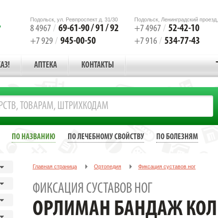
Подольск, ул. Ревпроспект д. 31/30
Подольск, Ленинградский проезд,
69-61-90 / 91 / 92
52-42-10
8 4967
/
+7 4967
/
945-00-50
534-77-43
+7 929
/
+7 916
/
АЗ!
АПТЕКА
КОНТАКТЫ
ПО НАЗВАНИЮ
ПО ЛЕЧЕБНОМУ СВОЙСТВУ
ПО БОЛЕЗНЯМ
Главная страница
Ортопедия
Фиксация суставов ног
ОРЛИМАН БАНДАЖ КОЛЕННЫЙ TN-211 М/2
ФИКСАЦИЯ СУСТАВОВ НОГ
ОРЛИМАН БАНДАЖ КОЛ