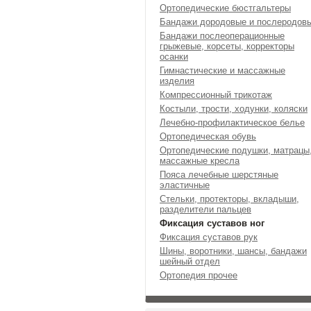
Ортопедические бюстгальтеры
Бандажи дородовые и послеродов
Бандажи послеоперационные
грыжевые, корсеты, корректоры
осанки
Гимнастические и массажные
изделия
Компрессионный трикотаж
Костыли, трости, ходунки, коляски
Лечебно-профилактическое белье
Ортопедическая обувь
Ортопедические подушки, матрацы
массажные кресла
Пояса лечебные шерстяные
эластичные
Стельки, протекторы, вкладыши,
разделители пальцев
Фиксация суставов ног
Фиксация суставов рук
Шины, воротники, шансы, бандажи
шейный отдел
Ортопедия прочее