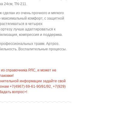
а 24см, TN-211.
сделан из очень прочного и мягкого
 максимальный комфорт, с защитной
растягиваться в четырех
 ортезу лучше адаптироваться к
илизация, компрессия и поддержка.
профессиональных травм. Артроз.
бильность. Воспалительные процессы.
 из справочника РЛС, и может не
паковки!
лнительной информации задайте свой
нам +7(4967) 69-61-90/91/92, +7(929)
Задать вопрос>!