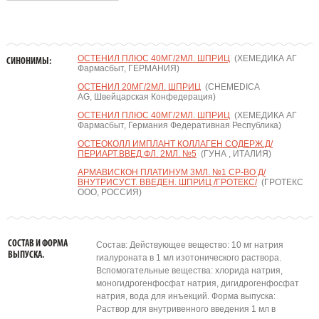
ОСТЕНИЛ ПЛЮС 40МГ/2МЛ. ШПРИЦ
(ХЕМЕДИКА АГ
СИНОНИМЫ:
Фармасбыт, ГЕРМАНИЯ)
ОСТЕНИЛ 20МГ/2МЛ. ШПРИЦ
(CHEMEDICA
AG, Швейцарская Конфедерация)
ОСТЕНИЛ ПЛЮС 40МГ/2МЛ. ШПРИЦ
(ХЕМЕДИКА АГ
Фармасбыт, Германия Федеративная Республика)
ОСТЕОКОЛЛ ИМПЛАНТ КОЛЛАГЕН СОДЕРЖ.Д/
ПЕРИАРТ.ВВЕД.ФЛ. 2МЛ. №5
(ГУНА , ИТАЛИЯ)
АРМАВИСКОН ПЛАТИНУМ 3МЛ. №1 СР-ВО Д/
ВНУТРИСУСТ. ВВЕДЕН. ШПРИЦ /ГРОТЕКС/
(ГРОТЕКС
ООО, РОССИЯ)
СОСТАВ И ФОРМА
Состав: Действующее вещество: 10 мг натрия
ВЫПУСКА.
гиалуроната в 1 мл изотонического раствора.
Вспомогательные вещества: хлорида натрия,
моногидрогенфосфат натрия, дигидрогенфосфат
натрия, вода для инъекций. Форма выпуска:
Раствор для внутривенного введения 1 мл в