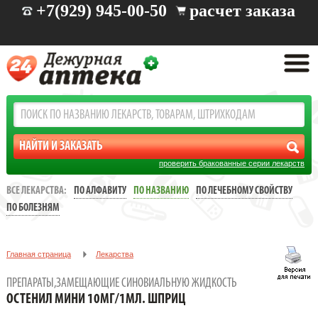
+7(929) 945-00-50
расчет заказа
проверить бракованные серии лекарств
ВСЕ ЛЕКАРСТВА:
ПО АЛФАВИТУ
ПО НАЗВАНИЮ
ПО ЛЕЧЕБНОМУ СВОЙСТВУ
ПО БОЛЕЗНЯМ
Главная страница
Лекарства
Заболевания: опорно-двигательного аппарата
ПРЕПАРАТЫ,ЗАМЕЩАЮЩИЕ СИНОВИАЛЬНУЮ ЖИДКОСТЬ
Препараты,замещающие синовиальную жидкость
ОСТЕНИЛ МИНИ 10МГ/1МЛ. ШПРИЦ
ОСТЕНИЛ МИНИ 10МГ/1МЛ. ШПРИЦ