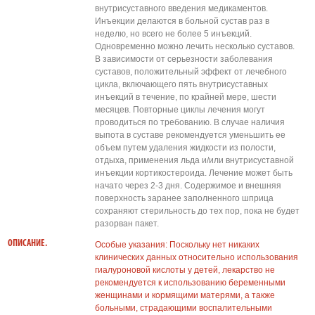
внутрисуставного введения медикаментов.
Инъекции делаются в больной сустав раз в
неделю, но всего не более 5 инъекций.
Одновременно можно лечить несколько суставов.
В зависимости от серьезности заболевания
суставов, положительный эффект от лечебного
цикла, включающего пять внутрисуставных
инъекций в течение, по крайней мере, шести
месяцев. Повторные циклы лечения могут
проводиться по требованию. В случае наличия
выпота в суставе рекомендуется уменьшить ее
объем путем удаления жидкости из полости,
отдыха, применения льда и/или внутрисуставной
инъекции кортикостероида. Лечение может быть
начато через 2-3 дня. Содержимое и внешняя
поверхность заранее заполненного шприца
сохраняют стерильность до тех пор, пока не будет
разорван пакет.
ОПИСАНИЕ.
Особые указания: Поскольку нет никаких
клинических данных относительно использования
гиалуроновой кислоты у детей, лекарство не
рекомендуется к использованию беременными
женщинами и кормящими матерями, а также
больными, страдающими воспалительными