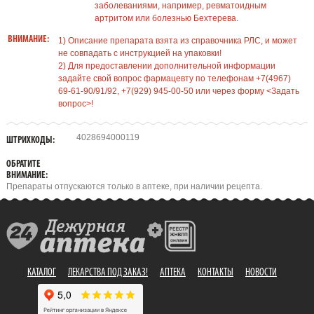
заболеваниями, например, ревматоидным
артритом или болезнью Бехтерева.
ВНИМАНИЕ:
1) Описание препарата взята из справочника РЛС, и может
не совпадать с инструкцией на упаковки!
2) Для предоставлении дополнительной информации
задайте свой вопрос фармацевту по телефонам +7(4967)
69-61-90/91/92, +7(929) 945-00-50 или через форму <Задать
вопрос>!
4028694000119
ШТРИХКОДЫ:
ОБРАТИТЕ
ВНИМАНИЕ:
Препараты отпускаются только в аптеке, при наличии рецепта.
КАТАЛОГ
ЛЕКАРСТВА ПОД ЗАКАЗ!
АПТЕКА
КОНТАКТЫ
НОВОСТИ