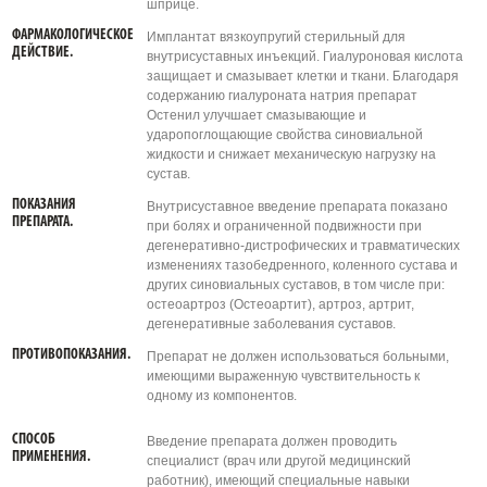
шприце.
ФАРМАКОЛОГИЧЕСКОЕ
Имплантат вязкоупругий стерильный для
ДЕЙСТВИЕ.
внутрисуставных инъекций. Гиалуроновая кислота
защищает и смазывает клетки и ткани. Благодаря
содержанию гиалуроната натрия препарат
Остенил улучшает смазывающие и
ударопоглощающие свойства синовиальной
жидкости и снижает механическую нагрузку на
сустав.
ПОКАЗАНИЯ
Внутрисуставное введение препарата показано
ПРЕПАРАТА.
при болях и ограниченной подвижности при
дегенеративно-дистрофических и травматических
изменениях тазобедренного, коленного сустава и
других синовиальных суставов, в том числе при:
остеоартроз (Остеоартит), артроз, артрит,
дегенеративные заболевания суставов.
ПРОТИВОПОКАЗАНИЯ.
Препарат не должен использоваться больными,
имеющими выраженную чувствительность к
одному из компонентов.
СПОСОБ
Введение препарата должен проводить
ПРИМЕНЕНИЯ.
специалист (врач или другой медицинский
работник), имеющий специальные навыки