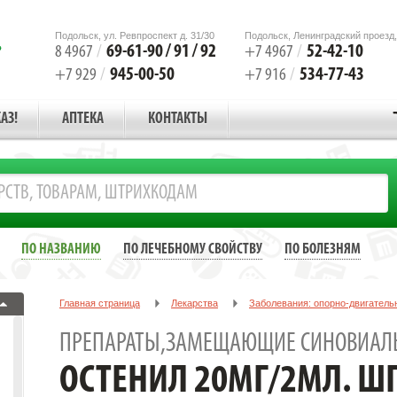
Подольск, ул. Ревпроспект д. 31/30
Подольск, Ленинградский проезд,
69-61-90 / 91 / 92
52-42-10
8 4967
/
+7 4967
/
945-00-50
534-77-43
+7 929
/
+7 916
/
АЗ!
АПТЕКА
КОНТАКТЫ
ПО НАЗВАНИЮ
ПО ЛЕЧЕБНОМУ СВОЙСТВУ
ПО БОЛЕЗНЯМ
Главная страница
Лекарства
Заболевания: опорно-двигатель
Препараты,замещающие синовиальную жидкость
ОСТЕНИЛ 20
ПРЕПАРАТЫ,ЗАМЕЩАЮЩИЕ СИНОВИАЛ
ОСТЕНИЛ 20МГ/2МЛ. Ш