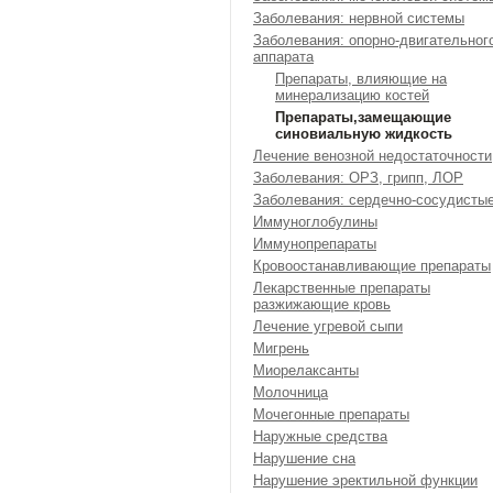
Заболевания: нервной системы
Заболевания: опорно-двигательног
аппарата
Препараты, влияющие на
минерализацию костей
Препараты,замещающие
синовиальную жидкость
Лечение венозной недостаточности
Заболевания: ОРЗ, грипп, ЛОР
Заболевания: сердечно-сосудисты
Иммуноглобулины
Иммунопрепараты
Кровоостанавливающие препараты
Лекарственные препараты
разжижающие кровь
Лечение угревой сыпи
Мигрень
Миорелаксанты
Молочница
Мочегонные препараты
Наружные средства
Нарушение сна
Нарушение эректильной функции