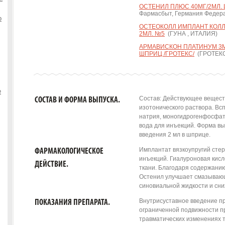
ОСТЕНИЛ ПЛЮС 40МГ/2МЛ.
Фармасбыт, Германия Федера
о
ОСТЕОКОЛЛ ИМПЛАНТ КОЛЛ
2МЛ. №5
(ГУНА , ИТАЛИЯ)
АРМАВИСКОН ПЛАТИНУМ 3МЛ
ШПРИЦ /ГРОТЕКС/
(ГРОТЕКС
е
Состав: Действующее веществ
СОСТАВ И ФОРМА ВЫПУСКА.
изотонического раствора. Вс
натрия, моногидрогенфосфат
вода для инъекций. Форма вы
введения 2 мл в шприце.
Имплантат вязкоупругий сте
ФАРМАКОЛОГИЧЕСКОЕ
инъекций. Гиалуроновая кисл
ДЕЙСТВИЕ.
ткани. Благодаря содержани
Остенил улучшает смазываю
синовиальной жидкости и сни
Внутрисуставное введение пр
ПОКАЗАНИЯ ПРЕПАРАТА.
ограниченной подвижности п
травматических изменениях т