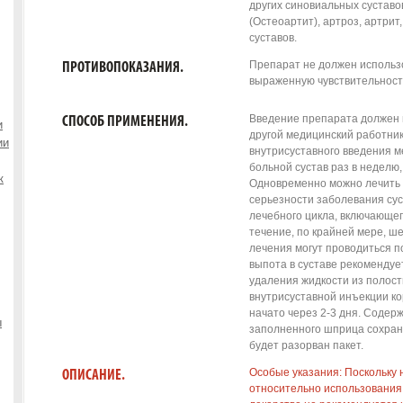
других синовиальных суставов
(Остеоартит), артроз, артри
суставов.
Препарат не должен исполь
ПРОТИВОПОКАЗАНИЯ.
выраженную чувствительность
Введение препарата должен 
СПОСОБ ПРИМЕНЕНИЯ.
и
другой медицинский работни
ии
внутрисуставного введения 
больной сустав раз в неделю,
к
Одновременно можно лечить н
серьезности заболевания су
лечебного цикла, включающег
течение, по крайней мере, ш
лечения могут проводиться п
выпота в суставе рекомендуе
удаления жидкости из полост
внутрисуставной инъекции к
начато через 2-3 дня. Содер
ы
заполненного шприца сохраня
будет разорван пакет.
Особые указания: Поскольку 
ОПИСАНИЕ.
относительно использования 