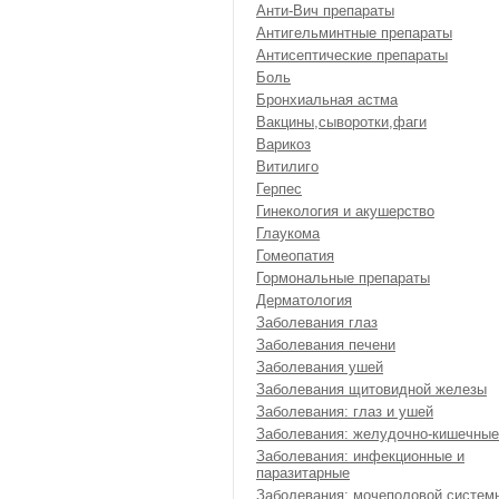
Анти-Вич препараты
Антигельминтные препараты
Антисептические препараты
Боль
Бронхиальная астма
Вакцины,сыворотки,фаги
Варикоз
Витилиго
Герпес
Гинекология и акушерство
Глаукома
Гомеопатия
Гормональные препараты
Дерматология
Заболевания глаз
Заболевания печени
Заболевания ушей
Заболевания щитовидной железы
Заболевания: глаз и ушей
Заболевания: желудочно-кишечные
Заболевания: инфекционные и
паразитарные
Заболевания: мочеполовой систем