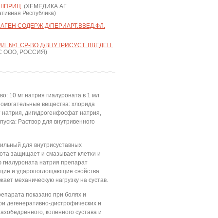
 ШПРИЦ
(ХЕМЕДИКА АГ
тивная Республика)
АГЕН СОДЕРЖ.Д/ПЕРИАРТ.ВВЕД.ФЛ.
. №1 СР-ВО Д/ВНУТРИСУСТ. ВВЕДЕН.
 ООО, РОССИЯ)
о: 10 мг натрия гиалуроната в 1 мл
помогательные вещества: хлорида
 натрия, дигидрогенфосфат натрия,
пуска: Раствор для внутривенного
рильный для внутрисуставных
ота защищает и смазывает клетки и
ю гиалуроната натрия препарат
щие и ударопоглощающие свойства
жает механическую нагрузку на сустав.
епарата показано при болях и
ри дегенеративно-дистрофических и
азобедренного, коленного сустава и