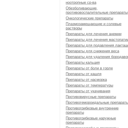
ноотропные ср-ва
Обезболивающие,
противовоспалительные препараты
Онкологические препараты
Плазмозамещающие и солевые
растворы
Препараты для лечения анемии
Препараты для лечения мастопати
Препараты для подавления лактац
Препараты для снижения веса
Препараты для удаления бородаво
Препараты кальция
Препараты от боли в горле
Препараты от кашля
Препараты от насморка
Препараты от температуры
Препараты от укачивания
Противовирусные препараты
Противогемороидальные препарат
Противогрибковые внутренние
препараты
Противогрибковые наружные
препараты