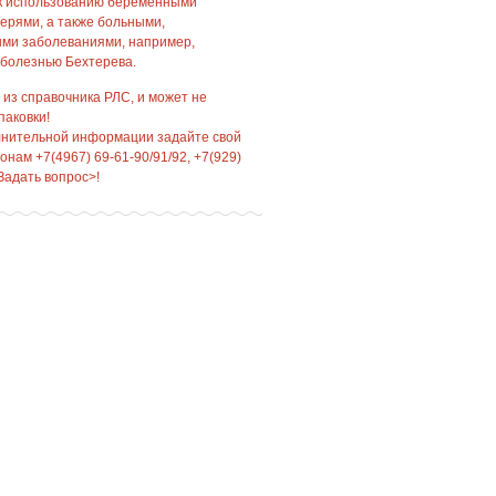
 к использованию беременными
рями, а также больными,
ми заболеваниями, например,
болезнью Бехтерева.
 из справочника РЛС, и может не
паковки!
лнительной информации задайте свой
нам +7(4967) 69-61-90/91/92, +7(929)
Задать вопрос>!