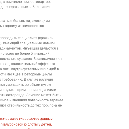
, в том числе при: остеоартроз
т, дегенеративные заболевания
зоваться больными, имеющими
 к одному из компонентов.
проводить специалист (врач или
к), имеющий специальные навыки
медикаментов. Инъекции делаются в
 но всего не более 5 инъекций.
есколько суставов. В зависимости от
ставов, положительный эффект от
о пять внутрисуставных инъекций в
ести месяцев. Повторные циклы
о требованию. В случае наличия
тся уменьшить ее объем путем
и, отдыха, применения льда и/или
ортикостероида. Лечение может быть
жимое и внешняя поверхность заранее
ют стерильность до тех пор, пока не
нет никаких клинических данных
гиалуроновой кислоты у детей,