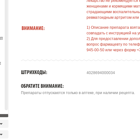
лекарство не рекомендуется
женщинами и кормящими мате
страдающими воспалительны
ревматоидным артритом или 
1) Описание препарата взята
ВНИМАНИЕ:
совпадать с инструкцией на у
ия
2) Для предоставлении допо
вопрос фармацевту по телефо
945-00-50 или через форму <
е
ШТРИХКОДЫ:
4028694000034
ОБРАТИТЕ ВНИМАНИЕ:
Препараты отпускаются только в аптеке, при наличии рецепта.