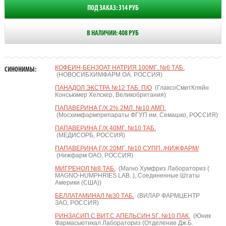
ПОД ЗАКАЗ: 314 РУБ
В НАЛИЧИИ: 408 РУБ
КОФЕИН-БЕНЗОАТ НАТРИЯ 100МГ. №6 ТАБ.
СИНОНИМЫ:
(НОВОСИБХИМФАРМ ОА, РОССИЯ)
ПАНАДОЛ ЭКСТРА №12 ТАБ. П/О
(ГлаксоСмитКляйн
Консьюмер Хелскер, Великобритания)
ПАПАВЕРИНА Г/Х 2% 2МЛ. №10 АМП.
(Мосхимфармпрепараты ФГУП им. Семашко, РОССИЯ)
ПАПАВЕРИНА Г/Х 40МГ. №10 ТАБ.
(МЕДИСОРБ, РОССИЯ)
ПАПАВЕРИНА Г/Х 20МГ. №10 СУПП. /НИЖФАРМ/
(Нижфарм ОАО, РОССИЯ)
МИГРЕНОЛ №8 ТАБ.
(Магно Хумфриз Лабораториз (
MAGNO-HUMPHRIES LAB. ), Соединенные Штаты
Америки (США))
БЕЛЛАТАМИНАЛ №30 ТАБ.
(ВИЛАР ФАРМЦЕНТР
ЗАО, РОССИЯ)
РИНЗАСИП С ВИТ.С АПЕЛЬСИН 5Г. №10 ПАК.
(Юник
Фармасьютикал Лабораториз (Отделение Дж.Б.