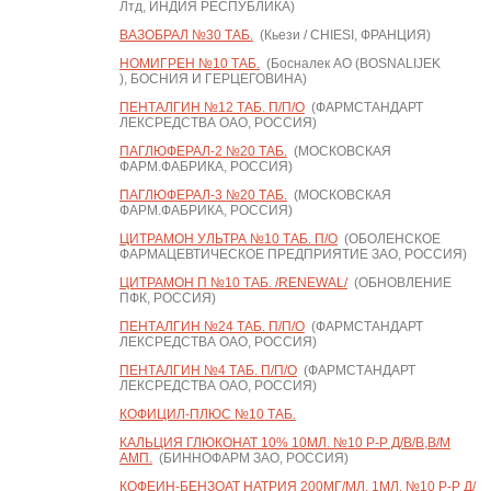
Лтд, ИНДИЯ РЕСПУБЛИКА)
ВАЗОБРАЛ №30 ТАБ.
(Кьези / CHIESI, ФРАНЦИЯ)
НОМИГРЕН №10 ТАБ.
(Босналек АО (BOSNALIJEK
), БОСНИЯ И ГЕРЦЕГОВИНА)
ПЕНТАЛГИН №12 ТАБ. П/П/О
(ФАРМСТАНДАРТ
ЛЕКСРЕДСТВА ОАО, РОССИЯ)
ПАГЛЮФЕРАЛ-2 №20 ТАБ.
(МОСКОВСКАЯ
ФАРМ.ФАБРИКА, РОССИЯ)
ПАГЛЮФЕРАЛ-3 №20 ТАБ.
(МОСКОВСКАЯ
ФАРМ.ФАБРИКА, РОССИЯ)
ЦИТРАМОН УЛЬТРА №10 ТАБ. П/О
(ОБОЛЕНСКОЕ
ФАРМАЦЕВТИЧЕСКОЕ ПРЕДПРИЯТИЕ ЗАО, РОССИЯ)
ЦИТРАМОН П №10 ТАБ. /RENEWAL/
(ОБНОВЛЕНИЕ
ПФК, РОССИЯ)
ПЕНТАЛГИН №24 ТАБ. П/П/О
(ФАРМСТАНДАРТ
ЛЕКСРЕДСТВА ОАО, РОССИЯ)
ПЕНТАЛГИН №4 ТАБ. П/П/О
(ФАРМСТАНДАРТ
ЛЕКСРЕДСТВА ОАО, РОССИЯ)
КОФИЦИЛ-ПЛЮС №10 ТАБ.
КАЛЬЦИЯ ГЛЮКОНАТ 10% 10МЛ. №10 Р-Р Д/В/В,В/М
АМП.
(БИННОФАРМ ЗАО, РОССИЯ)
КОФЕИН-БЕНЗОАТ НАТРИЯ 200МГ/МЛ. 1МЛ. №10 Р-Р Д/