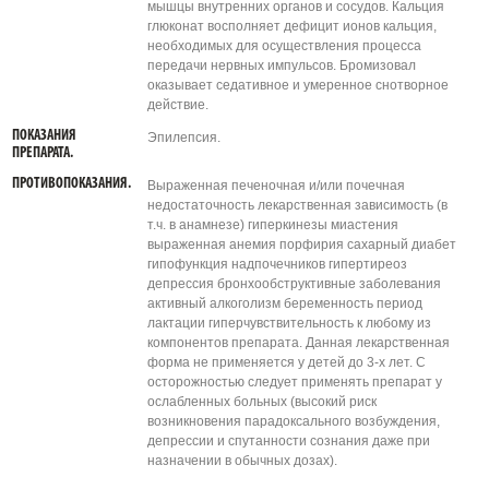
мышцы внутренних органов и сосудов. Кальция
глюконат восполняет дефицит ионов кальция,
необходимых для осуществления процесса
передачи нервных импульсов. Бромизовал
оказывает седативное и умеренное снотворное
действие.
ПОКАЗАНИЯ
Эпилепсия.
ПРЕПАРАТА.
ПРОТИВОПОКАЗАНИЯ.
Выраженная печеночная и/или почечная
недостаточность лекарственная зависимость (в
т.ч. в анамнезе) гиперкинезы миастения
выраженная анемия порфирия сахарный диабет
гипофункция надпочечников гипертиреоз
депрессия бронхообструктивные заболевания
активный алкоголизм беременность период
лактации гиперчувствительность к любому из
компонентов препарата. Данная лекарственная
форма не применяется у детей до 3-х лет. С
осторожностью следует применять препарат у
ослабленных больных (высокий риск
возникновения парадоксального возбуждения,
депрессии и спутанности сознания даже при
назначении в обычных дозах).