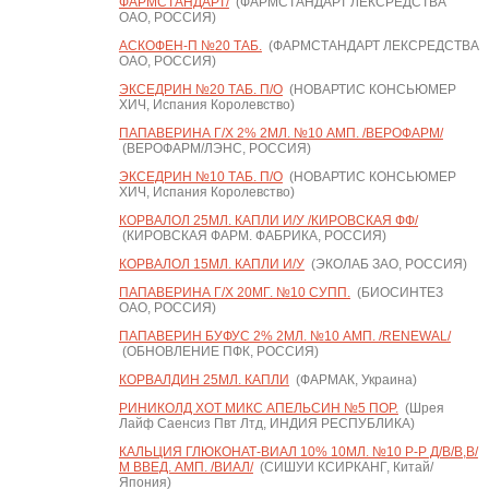
ФАРМСТАНДАРТ/
(ФАРМСТАНДАРТ ЛЕКСРЕДСТВА
ОАО, РОССИЯ)
АСКОФЕН-П №20 ТАБ.
(ФАРМСТАНДАРТ ЛЕКСРЕДСТВА
ОАО, РОССИЯ)
ЭКСЕДРИН №20 ТАБ. П/О
(НОВАРТИС КОНСЬЮМЕР
ХИЧ, Испания Королевство)
ПАПАВЕРИНА Г/Х 2% 2МЛ. №10 АМП. /ВЕРОФАРМ/
(ВЕРОФАРМ/ЛЭНС, РОССИЯ)
ЭКСЕДРИН №10 ТАБ. П/О
(НОВАРТИС КОНСЬЮМЕР
ХИЧ, Испания Королевство)
КОРВАЛОЛ 25МЛ. КАПЛИ И/У /КИРОВСКАЯ ФФ/
(КИРОВСКАЯ ФАРМ. ФАБРИКА, РОССИЯ)
КОРВАЛОЛ 15МЛ. КАПЛИ И/У
(ЭКОЛАБ ЗАО, РОССИЯ)
ПАПАВЕРИНА Г/Х 20МГ. №10 СУПП.
(БИОСИНТЕЗ
ОАО, РОССИЯ)
ПАПАВЕРИН БУФУС 2% 2МЛ. №10 АМП. /RENEWAL/
(ОБНОВЛЕНИЕ ПФК, РОССИЯ)
КОРВАЛДИН 25МЛ. КАПЛИ
(ФАРМАК, Украина)
РИНИКОЛД ХОТ МИКС АПЕЛЬСИН №5 ПОР.
(Шрея
Лайф Саенсиз Пвт Лтд, ИНДИЯ РЕСПУБЛИКА)
КАЛЬЦИЯ ГЛЮКОНАТ-ВИАЛ 10% 10МЛ. №10 Р-Р Д/В/В,В/
М ВВЕД. АМП. /ВИАЛ/
(СИШУИ КСИРКАНГ, Китай/
Япония)