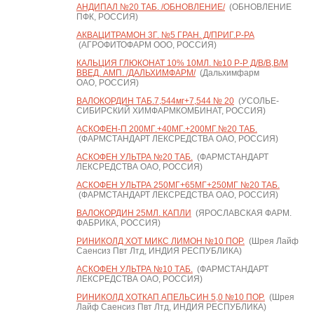
АНДИПАЛ №20 ТАБ. /ОБНОВЛЕНИЕ/
(ОБНОВЛЕНИЕ
ПФК, РОССИЯ)
АКВАЦИТРАМОН 3Г. №5 ГРАН. Д/ПРИГ.Р-РА
(АГРОФИТОФАРМ ООО, РОССИЯ)
КАЛЬЦИЯ ГЛЮКОНАТ 10% 10МЛ. №10 Р-Р Д/В/В,В/М
ВВЕД. АМП. /ДАЛЬХИМФАРМ/
(Дальхимфарм
ОАО, РОССИЯ)
ВАЛОКОРДИН ТАБ.7,544мг+7,544 № 20
(УСОЛЬЕ-
СИБИРСКИЙ ХИМФАРМКОМБИНАТ, РОССИЯ)
АСКОФЕН-П 200МГ.+40МГ.+200МГ.№20 ТАБ.
(ФАРМСТАНДАРТ ЛЕКСРЕДСТВА ОАО, РОССИЯ)
АСКОФЕН УЛЬТРА №20 ТАБ.
(ФАРМСТАНДАРТ
ЛЕКСРЕДСТВА ОАО, РОССИЯ)
АСКОФЕН УЛЬТРА 250МГ+65МГ+250МГ №20 ТАБ.
(ФАРМСТАНДАРТ ЛЕКСРЕДСТВА ОАО, РОССИЯ)
ВАЛОКОРДИН 25МЛ. КАПЛИ
(ЯРОСЛАВСКАЯ ФАРМ.
ФАБРИКА, РОССИЯ)
РИНИКОЛД ХОТ МИКС ЛИМОН №10 ПОР.
(Шрея Лайф
Саенсиз Пвт Лтд, ИНДИЯ РЕСПУБЛИКА)
АСКОФЕН УЛЬТРА №10 ТАБ.
(ФАРМСТАНДАРТ
ЛЕКСРЕДСТВА ОАО, РОССИЯ)
РИНИКОЛД ХОТКАП АПЕЛЬСИН 5,0 №10 ПОР.
(Шрея
Лайф Саенсиз Пвт Лтд, ИНДИЯ РЕСПУБЛИКА)