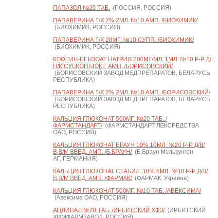
ПАПАЗОЛ №20 ТАБ.
(РОССИЯ, РОССИЯ)
ПАПАВЕРИНА Г/Х 2% 2МЛ. №10 АМП. /БИОХИМИК/
(БИОХИМИК, РОССИЯ)
ПАПАВЕРИНА Г/Х 20МГ. №10 СУПП. /БИОХИМИК/
(БИОХИМИК, РОССИЯ)
КОФЕИН-БЕНЗОАТ НАТРИЯ 200МГ/МЛ. 1МЛ. №10 Р-Р Д/
П/К,СУБКОНЪЮКТ. АМП. /БОРИСОВСКИЙ/
(БОРИСОВСКИЙ ЗАВОД МЕДПРЕПАРАТОВ, БЕЛАРУСЬ
РЕСПУБЛИКА)
ПАПАВЕРИНА Г/Х 2% 2МЛ. №10 АМП. /БОРИСОВСКИЙ/
(БОРИСОВСКИЙ ЗАВОД МЕДПРЕПАРАТОВ, БЕЛАРУСЬ
РЕСПУБЛИКА)
КАЛЬЦИЯ ГЛЮКОНАТ 500МГ. №20 ТАБ. /
ФАРМСТАНДАРТ/
(ФАРМСТАНДАРТ ЛЕКСРЕДСТВА
ОАО, РОССИЯ)
КАЛЬЦИЯ ГЛЮКОНАТ БРАУН 10% 10МЛ. №20 Р-Р Д/В/
В,В/М ВВЕД. АМП. /Б.БРАУН/
(Б.Браун Мельзунген
АГ, ГЕРМАНИЯ)
КАЛЬЦИЯ ГЛЮКОНАТ СТАБИЛ. 10% 5МЛ. №10 Р-Р Д/В/
В,В/М ВВЕД. АМП. /ФАРМАК/
(ФАРМАК, Украина)
КАЛЬЦИЯ ГЛЮКОНАТ 500МГ. №10 ТАБ. /АВЕКСИМА/
(Авексима ОАО, РОССИЯ)
АНДИПАЛ №20 ТАБ. /ИРБИТСКИЙ ХФЗ/
(ИРБИТСКИЙ
ХИМФАРМЗАВОД, РОССИЯ)