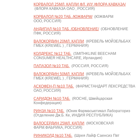
КОРВАЛОЛ 25МЛ. КАПЛИ ФЛ. И/У /ФЛОРА КАВКАЗА/
(ФЛОРА КАВКАЗА ОАО , РОССИЯ)
КОРВАЛОЛ №20 ТАБ. /ЮЖФАРМ/
(ЮЖФАРМ
ООО, РОССИЯ)
АНДИПАЛ №10 ТАБ. /ОБНОВЛЕНИЕ/
(ОБНОВЛЕНИЕ
ПФК, РОССИЯ)
ВАЛОКОРДИН 20МЛ. КАПЛИ
(КРЕВЕЛЬ МОЙЗЕЛЬБАХ
ГМБХ (KREWEL ) , ГЕРМАНИЯ)
КОЛДРЕКС №12 ТАБ.
(SMITHKLINE BEECHAM
CONSUMER HEALTHCARE, Ирландия)
ПАПАЗОЛ №10 ТАБ.
(РОССИЯ, РОССИЯ)
ВАЛОКОРДИН 50МЛ. КАПЛИ
(КРЕВЕЛЬ МОЙЗЕЛЬБАХ
ГМБХ (KREWEL ) , ГЕРМАНИЯ)
АСКОФЕН-П №10 ТАБ.
(ФАРМСТАНДАРТ ЛЕКСРЕДСТВА
ОАО, РОССИЯ)
САРИДОН №10 ТАБ.
(ROCHE, Швейцарская
Конфедерация)
РИНЗА №10 ТАБ.
(Юник Фармасьютикал Лабораториз
(Отделение Дж.Б. Ке, ИНДИЯ РЕСПУБЛИКА)
ВАЛОСЕРДИН 25МЛ. КАПЛИ
(МОСКОВСКАЯ
ФАРМ.ФАБРИКА, РОССИЯ)
РИНИКОЛД №10 ТАБ.
(Шрея Лайф Саенсиз Пвт