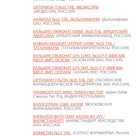
ЦИТРАМОН П №10 ТАБ. /МЕДИСОРБ/
(МЕДИСОРБ, РОССИЯ)
АНДИПАЛ №10 ТАБ. /ДАЛЬХИМФАРМ/
(Дальхимфарм
ОАО, РОССИЯ)
КАЛЬЦИЯ ГЛЮКОНАТ 500МГ. №10 ТАБ. /ИРБИТСКИЙ/
АВЕКСИМА/
(ИРБИТСКИЙ ХИМФАРМЗАВОД, РОССИЯ)
КОФЕИН-БЕНЗОАТ НАТРИЯ 100МГ. №10 ТАБ. /
ТАТХИМФАРМ/
(ТАТХИМФАРМПРЕПАРАТЫ, РОССИЯ)
КАЛЬЦИЯ ГЛЮКОНАТ 10% 10МЛ. №10 Р-Р Д/В/В,В/М
ВВЕД. АМП. /ЭСКОМ/
(ЭСКОМ НПК ОАО, РОССИЯ)
КАЛЬЦИЯ ГЛЮКОНАТ 10% 5МЛ. №10 Р-Р Д/В/В,В/М
ВВЕД. АМП. /ЭЛЛАРА/
(ЭЛЛАРА ООО, РОССИЯ)
ЦИТРАМОН УЛЬТРА №20 ТАБ. П/О
(ОБОЛЕНСКОЕ
ФАРМАЦЕВТИЧЕСКОЕ ПРЕДПРИЯТИЕ ЗАО, РОССИЯ)
РИНИКОЛД ХОТ МИКС ЛИМОН №5 ПОР.
(Шрея Лайф
Саенсиз Пвт Лтд, ИНДИЯ РЕСПУБЛИКА)
ВАЛОСЕРДИН 15МЛ. КАПЛИ
(МОСКОВСКАЯ
ФАРМ.ФАБРИКА, РОССИЯ)
КОРВАЛОЛ ФИТО 50МЛ. КАПЛИ ФЛ. И/У /
ФАРМСТАНДАРТ/
(ФАРМСТАНДАРТ ЛЕКСРЕДСТВА
ОАО, РОССИЯ)
КАФФЕТИН №12 ТАБ.
(СОТЕКС ФАРМФИРМА, Россия)