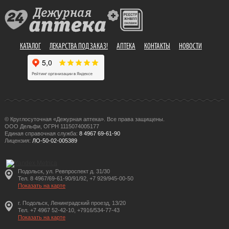
КАТАЛОГ
ЛЕКАРСТВА ПОД ЗАКАЗ!
АПТЕКА
КОНТАКТЫ
НОВОСТИ
© Круглосуточная «Дежурная аптека». Все права защищены.
ООО Дельфи, ОГРН 1115074005177
Единая справочная служба:
8 4967 69-61-90
Лицензия:
ЛО-50-02-005389
Подольск, ул. Ревпроспект д. 31/30
Тел. 8 4967/69-61-90/91/92, +7 929/945-00-50
Показать на карте
г. Подольск, Ленинградский проезд, 13/20
Тел. +7 4967 52-42-10, +7916/534-77-43
Показать на карте