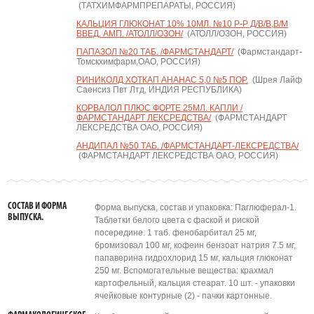
(ТАТХИМФАРМПРЕПАРАТЫ, РОССИЯ)
КАЛЬЦИЯ ГЛЮКОНАТ 10% 10МЛ. №10 Р-Р Д/В/В,В/М
ВВЕД. АМП. /АТОЛЛ/ОЗОН/
(АТОЛЛ/ОЗОН, РОССИЯ)
ПАПАЗОЛ №20 ТАБ. /ФАРМСТАНДАРТ/
(Фармстандарт-
Томскхимфарм,ОАО, РОССИЯ)
РИНИКОЛД ХОТКАП АНАНАС 5,0 №5 ПОР.
(Шрея Лайф
Саенсиз Пвт Лтд, ИНДИЯ РЕСПУБЛИКА)
КОРВАЛОЛ ПЛЮС ФОРТЕ 25МЛ. КАПЛИ /
ФАРМСТАНДАРТ ЛЕКСРЕДСТВА/
(ФАРМСТАНДАРТ
ЛЕКСРЕДСТВА ОАО, РОССИЯ)
АНДИПАЛ №50 ТАБ. /ФАРМСТАНДАРТ-ЛЕКСРЕДСТВА/
(ФАРМСТАНДАРТ ЛЕКСРЕДСТВА ОАО, РОССИЯ)
СОСТАВ И ФОРМА
Форма выпуска, состав и упаковка: Паглюферал-1.
ВЫПУСКА.
Таблетки белого цвета с фаской и риской
посередине. 1 таб. фенобарбитал 25 мг,
бромизовал 100 мг, кофеин бензоат натрия 7.5 мг,
папаверина гидрохлорид 15 мг, кальция глюконат
250 мг. Вспомогательные вещества: крахмал
картофельный, кальция стеарат. 10 шт. - упаковки
ячейковые контурные (2) - пачки картонные.