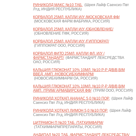
РИНИКОЛД МАКС №10 ТАБ.
(Шрея Лайф Саенсиз Пвт
Лтд, ИНДИЯ РЕСПУБЛИКА)
КОРВАЛОЛ 25МЛ. КАПЛИ И/У /МОСКОВСКАЯ ФФ/
(МОСКОВСКАЯ ФАРМ.ФАБРИКА, РОССИЯ)
КОРВАЛОЛ 25МЛ. КАПЛИ И/У /ОБНОВЛЕНИЕ/
(ОБНОВЛЕНИЕ ПФК, РОССИЯ)
КОРВАЛОЛ 25МЛ. КАПЛИ И/У /ГИППОКРАТ/
(ГИППОКРАТ ООО, РОССИЯ)
КОРВАЛОЛ ФИТО 25МЛ. КАПЛИ ФЛ. И/У /
ФАРМСТАНДАРТ/
(ФАРМСТАНДАРТ ЛЕКСРЕДСТВА
ОАО, РОССИЯ)
КАЛЬЦИЯ ГЛЮКОНАТ 10% 10МЛ. №10 Р-Р Д/В/В,В/М
ВВЕД. АМП. /НОВОСИБХИМФАРМ/
(НОВОСИБХИМФАРМ ОА, РОССИЯ)
КАЛЬЦИЯ ГЛЮКОНАТ 10% 10МЛ. №10 Р-Р Д/В/В,В/М
АМП. /ТРИМ/ АРМАВИРСКАЯ ФФ/
(ТРИМ ООО, РОССИЯ)
РИНИКОЛД ХОТКАП АНАНАС 5,0 №10 ПОР.
(Шрея Лайф
Саенсиз Пвт Лтд, ИНДИЯ РЕСПУБЛИКА)
РИНИКОЛД ХОТКАП ЛИМОН 5,0 №10 ПОР.
(Шрея Лайф
Саенсиз Пвт Лтд, ИНДИЯ РЕСПУБЛИКА)
ЦИТРАМОН П №20 ТАБ. /ТАТХИМФАРМ/
(ТАТХИМФАРМПРЕПАРАТЫ, РОССИЯ)
АНДИПАЛ №20 ТАБ. /ФАРМСТАНДАРТ-ЛЕКСРЕДСТВА/