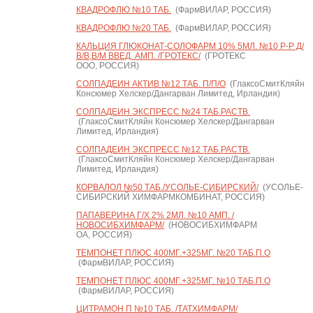
КВАДРОФЛЮ №10 ТАБ.
(ФармВИЛАР, РОССИЯ)
КВАДРОФЛЮ №20 ТАБ.
(ФармВИЛАР, РОССИЯ)
КАЛЬЦИЯ ГЛЮКОНАТ-СОЛОФАРМ 10% 5МЛ. №10 Р-Р Д/
В/В,В/М ВВЕД. АМП. /ГРОТЕКС/
(ГРОТЕКС
ООО, РОССИЯ)
СОЛПАДЕИН АКТИВ №12 ТАБ. П/П/О
(ГлаксоСмитКляйн
Консюмер Хелскер/Дангарван Лимитед, Ирландия)
СОЛПАДЕИН ЭКСПРЕСС №24 ТАБ.РАСТВ.
(ГлаксоСмитКляйн Консюмер Хелскер/Дангарван
Лимитед, Ирландия)
СОЛПАДЕИН ЭКСПРЕСС №12 ТАБ.РАСТВ.
(ГлаксоСмитКляйн Консюмер Хелскер/Дангарван
Лимитед, Ирландия)
КОРВАЛОЛ №50 ТАБ./УСОЛЬЕ-СИБИРСКИЙ/
(УСОЛЬЕ-
СИБИРСКИЙ ХИМФАРМКОМБИНАТ, РОССИЯ)
ПАПАВЕРИНА Г/Х 2% 2МЛ. №10 АМП. /
НОВОСИБХИМФАРМ/
(НОВОСИБХИМФАРМ
ОА, РОССИЯ)
ТЕМПОНЕТ ПЛЮС 400МГ.+325МГ. №20 ТАБ.П.О
(ФармВИЛАР, РОССИЯ)
ТЕМПОНЕТ ПЛЮС 400МГ.+325МГ. №10 ТАБ.П.О
(ФармВИЛАР, РОССИЯ)
ЦИТРАМОН П №10 ТАБ. /ТАТХИМФАРМ/