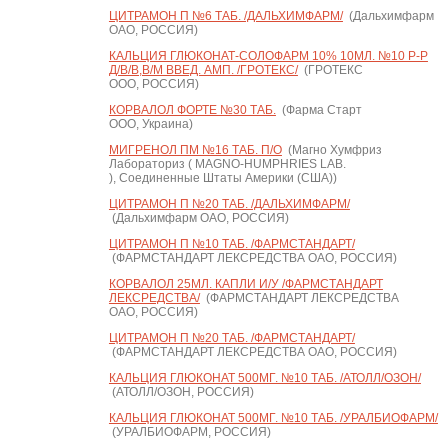
ЦИТРАМОН П №6 ТАБ. /ДАЛЬХИМФАРМ/
(Дальхимфарм
ОАО, РОССИЯ)
КАЛЬЦИЯ ГЛЮКОНАТ-СОЛОФАРМ 10% 10МЛ. №10 Р-Р
Д/В/В,В/М ВВЕД. АМП. /ГРОТЕКС/
(ГРОТЕКС
ООО, РОССИЯ)
КОРВАЛОЛ ФОРТЕ №30 ТАБ.
(Фарма Старт
ООО, Украина)
МИГРЕНОЛ ПМ №16 ТАБ. П/О
(Магно Хумфриз
Лабораториз ( MAGNO-HUMPHRIES LAB.
), Соединенные Штаты Америки (США))
ЦИТРАМОН П №20 ТАБ. /ДАЛЬХИМФАРМ/
(Дальхимфарм ОАО, РОССИЯ)
ЦИТРАМОН П №10 ТАБ. /ФАРМСТАНДАРТ/
(ФАРМСТАНДАРТ ЛЕКСРЕДСТВА ОАО, РОССИЯ)
КОРВАЛОЛ 25МЛ. КАПЛИ И/У /ФАРМСТАНДАРТ
ЛЕКСРЕДСТВА/
(ФАРМСТАНДАРТ ЛЕКСРЕДСТВА
ОАО, РОССИЯ)
ЦИТРАМОН П №20 ТАБ. /ФАРМСТАНДАРТ/
(ФАРМСТАНДАРТ ЛЕКСРЕДСТВА ОАО, РОССИЯ)
КАЛЬЦИЯ ГЛЮКОНАТ 500МГ. №10 ТАБ. /АТОЛЛ/ОЗОН/
(АТОЛЛ/ОЗОН, РОССИЯ)
КАЛЬЦИЯ ГЛЮКОНАТ 500МГ. №10 ТАБ. /УРАЛБИОФАРМ/
(УРАЛБИОФАРМ, РОССИЯ)