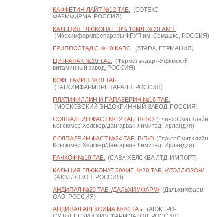
КАФФЕТИН ЛАЙТ №12 ТАБ.
(СОТЕКС
ФАРМФИРМА, РОССИЯ)
КАЛЬЦИЯ ГЛЮКОНАТ 10% 10МЛ. №20 АМП.
(Мосхимфармпрепараты ФГУП им. Семашко, РОССИЯ)
ГРИППОСТАД С №10 КАПС.
(STADA, ГЕРМАНИЯ)
ЦИТРАПАК №20 ТАБ.
(Фармстандарт-Уфимский
витаминный завод, РОССИЯ)
КОФЕТАМИН №10 ТАБ.
(ТАТХИМФАРМПРЕПАРАТЫ, РОССИЯ)
ПЛАТИФИЛЛИН И ПАПАВЕРИН №10 ТАБ.
(МОСКОВСКИЙ ЭНДОКРИННЫЙ ЗАВОД, РОССИЯ)
СОЛПАДЕИН ФАСТ №12 ТАБ. П/П/О
(ГлаксоСмитКляйн
Консюмер Хелскер/Дангарван Лимитед, Ирландия)
СОЛПАДЕИН ФАСТ №24 ТАБ. П/П/О
(ГлаксоСмитКляйн
Консюмер Хелскер/Дангарван Лимитед, Ирландия)
РАНКОФ №10 ТАБ.
(САВА ХЕЛСКЕА ЛТД, ИМПОРТ)
КАЛЬЦИЯ ГЛЮКОНАТ 500МГ. №20 ТАБ. /АТОЛЛ/ОЗОН/
(АТОЛЛ/ОЗОН, РОССИЯ)
АНДИПАЛ №20 ТАБ. /ДАЛЬХИМФАРМ/
(Дальхимфарм
ОАО, РОССИЯ)
АНДИПАЛ АВЕКСИМА №20 ТАБ.
(АНЖЕРО-
СУДЖЕНСКИЙ ХИМ.ФАРМ ЗАВОД, РОССИЯ)