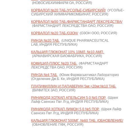
(НОВОСИБХИМФАРМ ОА, РОССИЯ)
КОРВАЛОЛ №20 ТАБ./УСОЛЬЕ-СИБИРСКИЙ/
(УСОЛЬЕ-
СИБИРСКИЙ ХИМФАРМКОМБИНАТ, РОССИЯ)
КОРВАЛОЛ №50 ТАБ./ФАРМСТАНДАРТ ЛЕКСРЕДСТВА/
(ФАРМСТАНДАРТ ЛЕКСРЕДСТВА ОАО, РОССИЯ)
КОРВАЛОЛ №20 ТАБ./ОЗОН/
(ОЗОН ООО, РОССИЯ)
РИНЗА №20 ТАБ.
(UNIQUE PHARMACEUTICAL
LAB, ИНДИЯ РЕСПУБЛИКА)
КАЛЬЦИЯ ГЛЮКОНАТ 10% 10МЛ. №10 АМП.
(АРМАВИРСКАЯ БИОФАБРИКА, РОССИЯ)
КОФИЦИЛ-ПЛЮС №20 ТАБ.
(ФАРМСТАНДАРТ
ЛЕКСРЕДСТВА ОАО, РОССИЯ)
РИНЗА №4 ТАБ.
(Юник Фармасьютикал Лабораториз
(Отделение Дж.Б. Ке, ИНДИЯ РЕСПУБЛИКА)
ПЛАТИФИЛЛИН И ПАПАВЕРИН 5мг.+20мг.№10 ТАБ.
(ВИФИТЕХ ЗАО, РОССИЯ)
РИНИКОЛД ХОТКАП АПЕЛЬСИН 5,0 №5 ПОР.
(Шрея
Лайф Саенсиз Пвт Лтд, ИНДИЯ РЕСПУБЛИКА)
РИНИКОЛД ХОТКАП ЛИМОН 5,0 №5 ПОР.
(Шрея Лайф
Саенсиз Пвт Лтд, ИНДИЯ РЕСПУБЛИКА)
КАЛЬЦИЯ ГЛЮКОНАТ 500МГ. №60 ТАБ. /ОБНОВЛЕНИЕ/
(ОБНОВЛЕНИЕ ПФК, РОССИЯ)