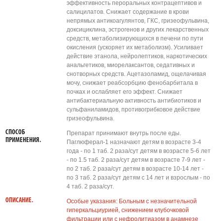
эффективность пероральных контрацептивов и
салицилатов. Снижает содержание в крови
непрямых антикоагулянтов, ГКС, гризеофульвина,
доксициклина, эстрогенов и других лекарственных
средств, метаболизирующихся в печени по пути
окисления (ускоряет их метаболизм). Усиливает
действие этанола, нейролептиков, наркотических
анальгетиков, миорелаксантов, седативных и
снотворных средств. Ацетазоламид, ощелачивая
мочу, снижает реабсорбцию фенобарбитала в
почках и ослабляет его эффект. Снижает
антибактериальную активность антибиотиков и
сульфаниламидов, противогрибковое действие
гризеофульвина.
СПОСОБ
Препарат принимают внутрь после еды.
ПРИМЕНЕНИЯ.
Паглюферал-1 назначают детям в возрасте 3-4
года - по 1 таб. 2 раза/сут детям в возрасте 5-6 лет
- по 1.5 таб. 2 раза/сут детям в возрасте 7-9 лет -
по 2 таб. 2 раза/сут детям в возрасте 10-14 лет -
по 3 таб. 2 раза/сут детям с 14 лет и взрослым - по
4 таб. 2 раза/сут.
ОПИСАНИЕ.
Особые указания: Больным с незначительной
гиперкальциурией, снижением клубочковой
фильтрации или с нефролитиазом в анамнезе