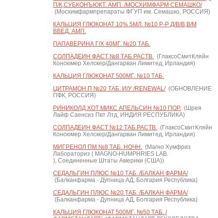
П/К,СУБКОНЪЮКТ. АМП. /МОСХИМФАРМ СЕМАШКО/
(Мосхимфармпрепараты ФГУП им. Семашко, РОССИЯ)
КАЛЬЦИЯ ГЛЮКОНАТ 10% 5МЛ. №10 Р-Р Д/В/В,В/М
ВВЕД. АМП.
ПАПАВЕРИНА Г/Х 40МГ. №20 ТАБ.
СОЛПАДЕИН ФАСТ №8 ТАБ.РАСТВ.
(ГлаксоСмитКляйн
Консюмер Хелскер/Дангарван Лимитед, Ирландия)
КАЛЬЦИЯ ГЛЮКОНАТ 500МГ. №10 ТАБ.
ЦИТРАМОН П №20 ТАБ. И/У /RENEWAL/
(ОБНОВЛЕНИЕ
ПФК, РОССИЯ)
РИНИКОЛД ХОТ МИКС АПЕЛЬСИН №10 ПОР.
(Шрея
Лайф Саенсиз Пвт Лтд, ИНДИЯ РЕСПУБЛИКА)
СОЛПАДЕИН ФАСТ №12 ТАБ.РАСТВ.
(ГлаксоСмитКляйн
Консюмер Хелскер/Дангарван Лимитед, Ирландия)
МИГРЕНОЛ ПМ №8 ТАБ. НОЧН.
(Магно Хумфриз
Лабораториз ( MAGNO-HUMPHRIES LAB.
), Соединенные Штаты Америки (США))
СЕДАЛЬГИН ПЛЮС №10 ТАБ. /БАЛКАН ФАРМА/
(Балканфарма - Дупница АД, Болгария Республика)
СЕДАЛЬГИН ПЛЮС №20 ТАБ. /БАЛКАН ФАРМА/
(Балканфарма - Дупница АД, Болгария Республика)
КАЛЬЦИЯ ГЛЮКОНАТ 500МГ. №50 ТАБ. /