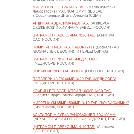
МИГРЕНОЛ ЭКСТРА №16 ТАБ.
(Магно Хумфриз
Лабораториз ( MAGNO-HUMPHRIES LAB.
), Соединенные Штаты Америки (США))
АНДИПАЛ АВЕКСИМА №10 ТАБ.
(АНЖЕРО-
СУДЖЕНСКИЙ ХИМ.ФАРМ ЗАВОД, РОССИЯ)
ЦИТРАМОН П АВЕКСИМА №20 ТАБ.
(Авексима
ОАО, РОССИЯ)
НОМИГРЕН №10 ТАБ. НАБОР (2+1)
(Босналек АО
(BOSNALIJEK ), БОСНИЯ И ГЕРЦЕГОВИНА)
ЦИТРАМОН П №20 ТАБ. /МЕДИСОРБ/
(МЕДИСОРБ, РОССИЯ)
НОВАЛГИН №10 ТАБ. /ОЗОН/
(ОЗОН ООО, РОССИЯ)
ПАПАВЕРИНА Г/Х 40МГ. №20 ТАБ. /МЕДИСОРБ/
(МЕДИСОРБ, РОССИЯ)
КОФЕИН-БЕНЗОАТ НАТРИЯ 100МГ. №10 ТАБ.
(Фармстандарт-Томскхимфарм,ОАО, РОССИЯ)
МИГРЕНИУМ 65МГ.+500МГ. №10 ТАБ. П/О /БИОХИМИК/
(БИОХИМИК, РОССИЯ)
АЛЬГИПОР-М ГУБКА РАНОЗАЖИВЛ. 60Х100ММ.
(АРХАНГЕЛЬСКИЙ ОПЫТНЫЙ ВОДОР. К-Т, РОССИЯ)
ЦИТРАМОН П АВЕКСИМА №10 ТАБ.
(Авексима
ОАО, РОССИЯ)