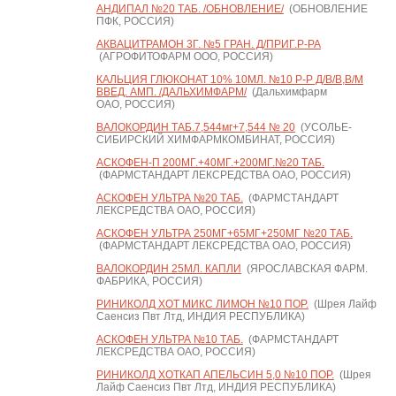
АНДИПАЛ №20 ТАБ. /ОБНОВЛЕНИЕ/
(ОБНОВЛЕНИЕ
ПФК, РОССИЯ)
АКВАЦИТРАМОН 3Г. №5 ГРАН. Д/ПРИГ.Р-РА
(АГРОФИТОФАРМ ООО, РОССИЯ)
КАЛЬЦИЯ ГЛЮКОНАТ 10% 10МЛ. №10 Р-Р Д/В/В,В/М
ВВЕД. АМП. /ДАЛЬХИМФАРМ/
(Дальхимфарм
ОАО, РОССИЯ)
ВАЛОКОРДИН ТАБ.7,544мг+7,544 № 20
(УСОЛЬЕ-
СИБИРСКИЙ ХИМФАРМКОМБИНАТ, РОССИЯ)
АСКОФЕН-П 200МГ.+40МГ.+200МГ.№20 ТАБ.
(ФАРМСТАНДАРТ ЛЕКСРЕДСТВА ОАО, РОССИЯ)
АСКОФЕН УЛЬТРА №20 ТАБ.
(ФАРМСТАНДАРТ
ЛЕКСРЕДСТВА ОАО, РОССИЯ)
АСКОФЕН УЛЬТРА 250МГ+65МГ+250МГ №20 ТАБ.
(ФАРМСТАНДАРТ ЛЕКСРЕДСТВА ОАО, РОССИЯ)
ВАЛОКОРДИН 25МЛ. КАПЛИ
(ЯРОСЛАВСКАЯ ФАРМ.
ФАБРИКА, РОССИЯ)
РИНИКОЛД ХОТ МИКС ЛИМОН №10 ПОР.
(Шрея Лайф
Саенсиз Пвт Лтд, ИНДИЯ РЕСПУБЛИКА)
АСКОФЕН УЛЬТРА №10 ТАБ.
(ФАРМСТАНДАРТ
ЛЕКСРЕДСТВА ОАО, РОССИЯ)
РИНИКОЛД ХОТКАП АПЕЛЬСИН 5,0 №10 ПОР.
(Шрея
Лайф Саенсиз Пвт Лтд, ИНДИЯ РЕСПУБЛИКА)