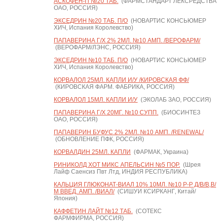
АСКОФЕН-П №20 ТАБ.
(ФАРМСТАНДАРТ ЛЕКСРЕДСТВА
ОАО, РОССИЯ)
ЭКСЕДРИН №20 ТАБ. П/О
(НОВАРТИС КОНСЬЮМЕР
ХИЧ, Испания Королевство)
ПАПАВЕРИНА Г/Х 2% 2МЛ. №10 АМП. /ВЕРОФАРМ/
(ВЕРОФАРМ/ЛЭНС, РОССИЯ)
ЭКСЕДРИН №10 ТАБ. П/О
(НОВАРТИС КОНСЬЮМЕР
ХИЧ, Испания Королевство)
КОРВАЛОЛ 25МЛ. КАПЛИ И/У /КИРОВСКАЯ ФФ/
(КИРОВСКАЯ ФАРМ. ФАБРИКА, РОССИЯ)
КОРВАЛОЛ 15МЛ. КАПЛИ И/У
(ЭКОЛАБ ЗАО, РОССИЯ)
ПАПАВЕРИНА Г/Х 20МГ. №10 СУПП.
(БИОСИНТЕЗ
ОАО, РОССИЯ)
ПАПАВЕРИН БУФУС 2% 2МЛ. №10 АМП. /RENEWAL/
(ОБНОВЛЕНИЕ ПФК, РОССИЯ)
КОРВАЛДИН 25МЛ. КАПЛИ
(ФАРМАК, Украина)
РИНИКОЛД ХОТ МИКС АПЕЛЬСИН №5 ПОР.
(Шрея
Лайф Саенсиз Пвт Лтд, ИНДИЯ РЕСПУБЛИКА)
КАЛЬЦИЯ ГЛЮКОНАТ-ВИАЛ 10% 10МЛ. №10 Р-Р Д/В/В,В/
М ВВЕД. АМП. /ВИАЛ/
(СИШУИ КСИРКАНГ, Китай/
Япония)
КАФФЕТИН ЛАЙТ №12 ТАБ.
(СОТЕКС
ФАРМФИРМА, РОССИЯ)