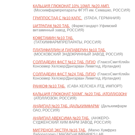
КАЛЬЦИЯ ГЛЮКОНАТ 10% 10МЛ. №20 АМП.
(Мосхимфармпрепараты ФГУП им. Семашко, РОССИЯ)
ГРИППОСТАД С №10 КАПС.
(STADA, ГЕРМАНИЯ)
ЦИТРАПАК №20 ТАБ.
(Фармстандарт-Уфимский
витаминный завод, РОССИЯ)
КОФЕТАМИН №10 ТАБ.
(ТАТХИМФАРМПРЕПАРАТЫ, РОССИЯ)
ПЛАТИФИЛЛИН И ПАПАВЕРИН №10 ТАБ.
(МОСКОВСКИЙ ЭНДОКРИННЫЙ ЗАВОД, РОССИЯ)
СОЛПАДЕИН ФАСТ №12 ТАБ. П/П/О
(ГлаксоСмитКляйн
Консюмер Хелскер/Дангарван Лимитед, Ирландия)
СОЛПАДЕИН ФАСТ №24 ТАБ. П/П/О
(ГлаксоСмитКляйн
Консюмер Хелскер/Дангарван Лимитед, Ирландия)
РАНКОФ №10 ТАБ.
(САВА ХЕЛСКЕА ЛТД, ИМПОРТ)
КАЛЬЦИЯ ГЛЮКОНАТ 500МГ. №20 ТАБ. /АТОЛЛ/ОЗОН/
(АТОЛЛ/ОЗОН, РОССИЯ)
АНДИПАЛ №20 ТАБ. /ДАЛЬХИМФАРМ/
(Дальхимфарм
ОАО, РОССИЯ)
АНДИПАЛ АВЕКСИМА №20 ТАБ.
(АНЖЕРО-
СУДЖЕНСКИЙ ХИМ.ФАРМ ЗАВОД, РОССИЯ)
МИГРЕНОЛ ЭКСТРА №16 ТАБ.
(Магно Хумфриз
Лабораториз ( MAGNO-HUMPHRIES LAB.