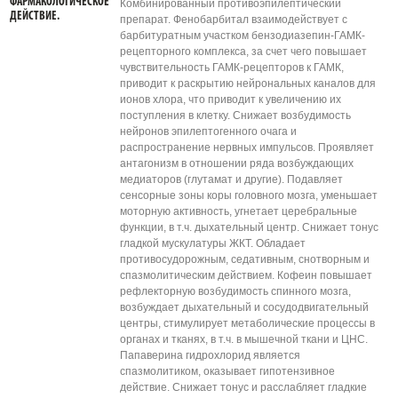
ФАРМАКОЛОГИЧЕСКОЕ
Комбинированный противоэпилептический
ДЕЙСТВИЕ.
препарат. Фенобарбитал взаимодействует с
барбитуратным участком бензодиазепин-ГАМК-
рецепторного комплекса, за счет чего повышает
чувствительность ГАМК-рецепторов к ГАМК,
приводит к раскрытию нейрональных каналов для
ионов хлора, что приводит к увеличению их
поступления в клетку. Снижает возбудимость
нейронов эпилептогенного очага и
распространение нервных импульсов. Проявляет
антагонизм в отношении ряда возбуждающих
медиаторов (глутамат и другие). Подавляет
сенсорные зоны коры головного мозга, уменьшает
моторную активность, угнетает церебральные
функции, в т.ч. дыхательный центр. Снижает тонус
гладкой мускулатуры ЖКТ. Обладает
противосудорожным, седативным, снотворным и
спазмолитическим действием. Кофеин повышает
рефлекторную возбудимость спинного мозга,
возбуждает дыхательный и сосудодвигательный
центры, стимулирует метаболические процессы в
органах и тканях, в т.ч. в мышечной ткани и ЦНС.
Папаверина гидрохлорид является
спазмолитиком, оказывает гипотензивное
действие. Снижает тонус и расслабляет гладкие