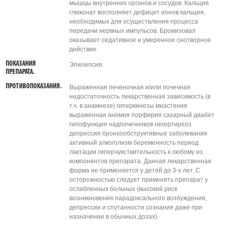
мышцы внутренних органов и сосудов. Кальция
глюконат восполняет дефицит ионов кальция,
необходимых для осуществления процесса
передачи нервных импульсов. Бромизовал
оказывает седативное и умеренное снотворное
действие.
ПОКАЗАНИЯ
Эпилепсия.
ПРЕПАРАТА.
ПРОТИВОПОКАЗАНИЯ.
Выраженная печеночная и/или почечная
недостаточность лекарственная зависимость (в
т.ч. в анамнезе) гиперкинезы миастения
выраженная анемия порфирия сахарный диабет
гипофункция надпочечников гипертиреоз
депрессия бронхообструктивные заболевания
активный алкоголизм беременность период
лактации гиперчувствительность к любому из
компонентов препарата. Данная лекарственная
форма не применяется у детей до 3-х лет. С
осторожностью следует применять препарат у
ослабленных больных (высокий риск
возникновения парадоксального возбуждения,
депрессии и спутанности сознания даже при
назначении в обычных дозах).