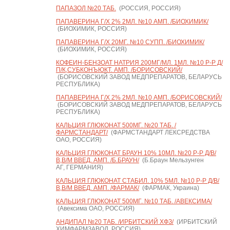
ПАПАЗОЛ №20 ТАБ.
(РОССИЯ, РОССИЯ)
ПАПАВЕРИНА Г/Х 2% 2МЛ. №10 АМП. /БИОХИМИК/
(БИОХИМИК, РОССИЯ)
ПАПАВЕРИНА Г/Х 20МГ. №10 СУПП. /БИОХИМИК/
(БИОХИМИК, РОССИЯ)
КОФЕИН-БЕНЗОАТ НАТРИЯ 200МГ/МЛ. 1МЛ. №10 Р-Р Д/
П/К,СУБКОНЪЮКТ. АМП. /БОРИСОВСКИЙ/
(БОРИСОВСКИЙ ЗАВОД МЕДПРЕПАРАТОВ, БЕЛАРУСЬ
РЕСПУБЛИКА)
ПАПАВЕРИНА Г/Х 2% 2МЛ. №10 АМП. /БОРИСОВСКИЙ/
(БОРИСОВСКИЙ ЗАВОД МЕДПРЕПАРАТОВ, БЕЛАРУСЬ
РЕСПУБЛИКА)
КАЛЬЦИЯ ГЛЮКОНАТ 500МГ. №20 ТАБ. /
ФАРМСТАНДАРТ/
(ФАРМСТАНДАРТ ЛЕКСРЕДСТВА
ОАО, РОССИЯ)
КАЛЬЦИЯ ГЛЮКОНАТ БРАУН 10% 10МЛ. №20 Р-Р Д/В/
В,В/М ВВЕД. АМП. /Б.БРАУН/
(Б.Браун Мельзунген
АГ, ГЕРМАНИЯ)
КАЛЬЦИЯ ГЛЮКОНАТ СТАБИЛ. 10% 5МЛ. №10 Р-Р Д/В/
В,В/М ВВЕД. АМП. /ФАРМАК/
(ФАРМАК, Украина)
КАЛЬЦИЯ ГЛЮКОНАТ 500МГ. №10 ТАБ. /АВЕКСИМА/
(Авексима ОАО, РОССИЯ)
АНДИПАЛ №20 ТАБ. /ИРБИТСКИЙ ХФЗ/
(ИРБИТСКИЙ
ХИМФАРМЗАВОД, РОССИЯ)