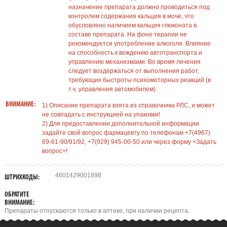
назначение препарата должно проводиться под
контролем содержания кальция в моче, что
обусловлено наличием кальция глюконата в
составе препарата. На фоне терапии не
рекомендуется употребление алкоголя. Влияние
на способность к вождению автотранспорта и
управлению механизмами: Во время лечения
следует воздержаться от выполнения работ,
требующих быстроты психомоторных реакций (в
т.ч. управления автомобилем).
ВНИМАНИЕ:
1) Описание препарата взята из справочника РЛС, и может
не совпадать с инструкцией на упаковки!
2) Для предоставлении дополнительной информации
задайте свой вопрос фармацевту по телефонам +7(4967)
69-61-90/91/92, +7(929) 945-00-50 или через форму <Задать
вопрос>!
4601429001898
ШТРИХКОДЫ:
ОБРАТИТЕ
ВНИМАНИЕ:
Препараты отпускаются только в аптеке, при наличии рецепта.