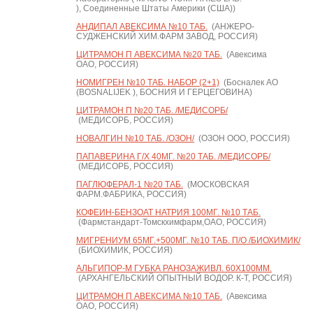
), Соединенные Штаты Америки (США))
АНДИПАЛ АВЕКСИМА №10 ТАБ.
(АНЖЕРО-
СУДЖЕНСКИЙ ХИМ.ФАРМ ЗАВОД, РОССИЯ)
ЦИТРАМОН П АВЕКСИМА №20 ТАБ.
(Авексима
ОАО, РОССИЯ)
НОМИГРЕН №10 ТАБ. НАБОР (2+1)
(Босналек АО
(BOSNALIJEK ), БОСНИЯ И ГЕРЦЕГОВИНА)
ЦИТРАМОН П №20 ТАБ. /МЕДИСОРБ/
(МЕДИСОРБ, РОССИЯ)
НОВАЛГИН №10 ТАБ. /ОЗОН/
(ОЗОН ООО, РОССИЯ)
ПАПАВЕРИНА Г/Х 40МГ. №20 ТАБ. /МЕДИСОРБ/
(МЕДИСОРБ, РОССИЯ)
ПАГЛЮФЕРАЛ-1 №20 ТАБ.
(МОСКОВСКАЯ
ФАРМ.ФАБРИКА, РОССИЯ)
КОФЕИН-БЕНЗОАТ НАТРИЯ 100МГ. №10 ТАБ.
(Фармстандарт-Томскхимфарм,ОАО, РОССИЯ)
МИГРЕНИУМ 65МГ.+500МГ. №10 ТАБ. П/О /БИОХИМИК/
(БИОХИМИК, РОССИЯ)
АЛЬГИПОР-М ГУБКА РАНОЗАЖИВЛ. 60Х100ММ.
(АРХАНГЕЛЬСКИЙ ОПЫТНЫЙ ВОДОР. К-Т, РОССИЯ)
ЦИТРАМОН П АВЕКСИМА №10 ТАБ.
(Авексима
ОАО, РОССИЯ)