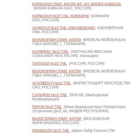
КОРВАЛОЛ 25МЛ. КАПЛИ ФЛ. И/У /ФЛОРА КАВКАЗА/
(ФЛОРА КАВКАЗА ОАО , РОССИЯ)
КОРВАЛОЛ №20 ТАБ. /ЮЖФАРМ/
(ЮЖФАРМ
ООО, РОССИЯ)
АНДИПАЛ №10 ТАБ. /ОБНОВЛЕНИЕ/
(ОБНОВЛЕНИЕ
ПФК, РОССИЯ)
ВАЛОКОРДИН 20МЛ. КАПЛИ
(КРЕВЕЛЬ МОЙЗЕЛЬБАХ
ГМБХ (KREWEL ) , ГЕРМАНИЯ)
КОЛДРЕКС №12 ТАБ.
(SMITHKLINE BEECHAM
CONSUMER HEALTHCARE, Ирландия)
ПАПАЗОЛ №10 ТАБ.
(РОССИЯ, РОССИЯ)
ВАЛОКОРДИН 50МЛ. КАПЛИ
(КРЕВЕЛЬ МОЙЗЕЛЬБАХ
ГМБХ (KREWEL ) , ГЕРМАНИЯ)
АСКОФЕН-П №10 ТАБ.
(ФАРМСТАНДАРТ ЛЕКСРЕДСТВА
ОАО, РОССИЯ)
САРИДОН №10 ТАБ.
(ROCHE, Швейцарская
Конфедерация)
РИНЗА №10 ТАБ.
(Юник Фармасьютикал Лабораториз
(Отделение Дж.Б. Ке, ИНДИЯ РЕСПУБЛИКА)
ВАЛОСЕРДИН 25МЛ. КАПЛИ
(МОСКОВСКАЯ
ФАРМ.ФАБРИКА, РОССИЯ)
РИНИКОЛД №10 ТАБ.
(Шрея Лайф Саенсиз Пвт