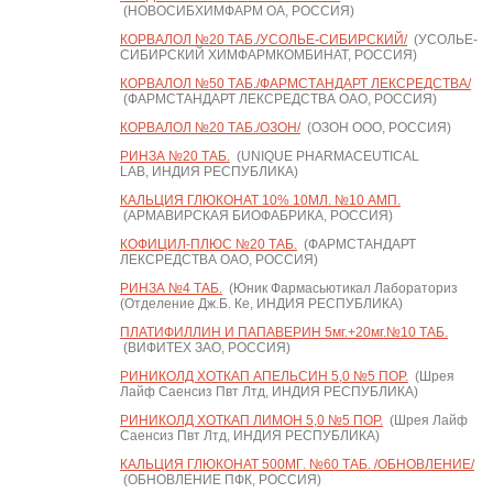
(НОВОСИБХИМФАРМ ОА, РОССИЯ)
КОРВАЛОЛ №20 ТАБ./УСОЛЬЕ-СИБИРСКИЙ/
(УСОЛЬЕ-
СИБИРСКИЙ ХИМФАРМКОМБИНАТ, РОССИЯ)
КОРВАЛОЛ №50 ТАБ./ФАРМСТАНДАРТ ЛЕКСРЕДСТВА/
(ФАРМСТАНДАРТ ЛЕКСРЕДСТВА ОАО, РОССИЯ)
КОРВАЛОЛ №20 ТАБ./ОЗОН/
(ОЗОН ООО, РОССИЯ)
РИНЗА №20 ТАБ.
(UNIQUE PHARMACEUTICAL
LAB, ИНДИЯ РЕСПУБЛИКА)
КАЛЬЦИЯ ГЛЮКОНАТ 10% 10МЛ. №10 АМП.
(АРМАВИРСКАЯ БИОФАБРИКА, РОССИЯ)
КОФИЦИЛ-ПЛЮС №20 ТАБ.
(ФАРМСТАНДАРТ
ЛЕКСРЕДСТВА ОАО, РОССИЯ)
РИНЗА №4 ТАБ.
(Юник Фармасьютикал Лабораториз
(Отделение Дж.Б. Ке, ИНДИЯ РЕСПУБЛИКА)
ПЛАТИФИЛЛИН И ПАПАВЕРИН 5мг.+20мг.№10 ТАБ.
(ВИФИТЕХ ЗАО, РОССИЯ)
РИНИКОЛД ХОТКАП АПЕЛЬСИН 5,0 №5 ПОР.
(Шрея
Лайф Саенсиз Пвт Лтд, ИНДИЯ РЕСПУБЛИКА)
РИНИКОЛД ХОТКАП ЛИМОН 5,0 №5 ПОР.
(Шрея Лайф
Саенсиз Пвт Лтд, ИНДИЯ РЕСПУБЛИКА)
КАЛЬЦИЯ ГЛЮКОНАТ 500МГ. №60 ТАБ. /ОБНОВЛЕНИЕ/
(ОБНОВЛЕНИЕ ПФК, РОССИЯ)