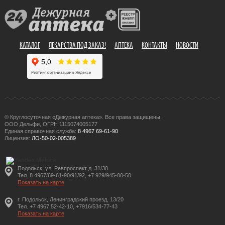
КАТАЛОГ
ЛЕКАРСТВА ПОД ЗАКАЗ!
АПТЕКА
КОНТАКТЫ
НОВОСТИ
© Круглосуточная «Дежурная аптека». Все права защищены.
ООО Дельфи, ОГРН 1115074005177
Единая справочная служба:
8 4967 69-61-90
Лицензия:
ЛО-50-02-005389
Подольск, ул. Ревпроспект д. 31/30
Тел. 8 4967/69-61-90/91/92, +7 929/945-00-50
Показать на карте
г. Подольск, Ленинградский проезд, 13/20
Тел. +7 4967 52-42-10, +7916/534-77-43
Показать на карте