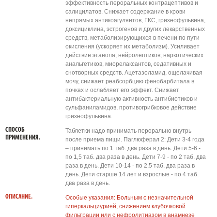
эффективность пероральных контрацептивов и
салицилатов. Снижает содержание в крови
непрямых антикоагулянтов, ГКС, гризеофульвина,
доксициклина, эстрогенов и других лекарственных
средств, метаболизирующихся в печени по пути
окисления (ускоряет их метаболизм). Усиливает
действие этанола, нейролептиков, наркотических
анальгетиков, миорелаксантов, седативных и
снотворных средств. Ацетазоламид, ощелачивая
мочу, снижает реабсорбцию фенобарбитала в
почках и ослабляет его эффект. Снижает
антибактериальную активность антибиотиков и
сульфаниламидов, противогрибковое действие
гризеофульвина.
СПОСОБ
Таблетки надо принимать перорально внутрь
ПРИМЕНЕНИЯ.
после приема пищи. Паглюферал 2: Дети 3-4 года
– принимать по 1 таб. два раза в день. Дети 5-6 -
по 1,5 таб. два раза в день. Дети 7-9 - по 2 таб. два
раза в день. Дети 10-14 - по 2,5 таб. два раза в
день. Дети старше 14 лет и взрослые - по 4 таб.
два раза в день.
ОПИСАНИЕ.
Особые указания: Больным с незначительной
гиперкальциурией, снижением клубочковой
фильтрации или с нефролитиазом в анамнезе