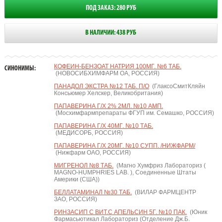
ПОД ЗАКАЗ: 280 РУБ
В НАЛИЧИИ: 438 РУБ
КОФЕИН-БЕНЗОАТ НАТРИЯ 100МГ. №6 ТАБ.
СИНОНИМЫ:
(НОВОСИБХИМФАРМ ОА, РОССИЯ)
ПАНАДОЛ ЭКСТРА №12 ТАБ. П/О
(ГлаксоСмитКляйн
Консьюмер Хелскер, Великобритания)
ПАПАВЕРИНА Г/Х 2% 2МЛ. №10 АМП.
(Мосхимфармпрепараты ФГУП им. Семашко, РОССИЯ)
ПАПАВЕРИНА Г/Х 40МГ. №10 ТАБ.
(МЕДИСОРБ, РОССИЯ)
ПАПАВЕРИНА Г/Х 20МГ. №10 СУПП. /НИЖФАРМ/
(Нижфарм ОАО, РОССИЯ)
МИГРЕНОЛ №8 ТАБ.
(Магно Хумфриз Лабораториз (
MAGNO-HUMPHRIES LAB. ), Соединенные Штаты
Америки (США))
БЕЛЛАТАМИНАЛ №30 ТАБ.
(ВИЛАР ФАРМЦЕНТР
ЗАО, РОССИЯ)
РИНЗАСИП С ВИТ.С АПЕЛЬСИН 5Г. №10 ПАК.
(Юник
Фармасьютикал Лабораториз (Отделение Дж.Б.