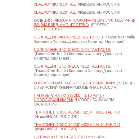
КВАДРОФЛЮ №10 ТАБ.
(ФармВИЛАР, РОССИЯ)
КВАДРОФЛЮ №20 ТАБ.
(ФармВИЛАР, РОССИЯ)
КАЛЬЦИЯ ГЛЮКОНАТ-СОЛОФАРМ 10% 5МЛ. №10 Р-Р Д/
В/В,В/М ВВЕД. АМП. /ГРОТЕКС/
(ГРОТЕКС
ООО, РОССИЯ)
СОЛПАДЕИН АКТИВ №12 ТАБ. П/П/О
(ГлаксоСмитКляйн
Консюмер Хелскер/Дангарван Лимитед, Ирландия)
СОЛПАДЕИН ЭКСПРЕСС №24 ТАБ.РАСТВ.
(ГлаксоСмитКляйн Консюмер Хелскер/Дангарван
Лимитед, Ирландия)
СОЛПАДЕИН ЭКСПРЕСС №12 ТАБ.РАСТВ.
(ГлаксоСмитКляйн Консюмер Хелскер/Дангарван
Лимитед, Ирландия)
КОРВАЛОЛ №50 ТАБ./УСОЛЬЕ-СИБИРСКИЙ/
(УСОЛЬЕ-
СИБИРСКИЙ ХИМФАРМКОМБИНАТ, РОССИЯ)
ПАПАВЕРИНА Г/Х 2% 2МЛ. №10 АМП. /
НОВОСИБХИМФАРМ/
(НОВОСИБХИМФАРМ
ОА, РОССИЯ)
ТЕМПОНЕТ ПЛЮС 400МГ.+325МГ. №20 ТАБ.П.О
(ФармВИЛАР, РОССИЯ)
ТЕМПОНЕТ ПЛЮС 400МГ.+325МГ. №10 ТАБ.П.О
(ФармВИЛАР, РОССИЯ)
ЦИТРАМОН П №10 ТАБ. /ТАТХИМФАРМ/