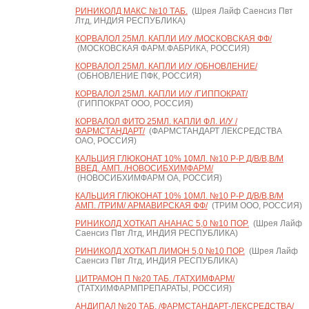
РИНИКОЛД МАКС №10 ТАБ.
(Шрея Лайф Саенсиз Пвт
Лтд, ИНДИЯ РЕСПУБЛИКА)
КОРВАЛОЛ 25МЛ. КАПЛИ И/У /МОСКОВСКАЯ ФФ/
(МОСКОВСКАЯ ФАРМ.ФАБРИКА, РОССИЯ)
КОРВАЛОЛ 25МЛ. КАПЛИ И/У /ОБНОВЛЕНИЕ/
(ОБНОВЛЕНИЕ ПФК, РОССИЯ)
КОРВАЛОЛ 25МЛ. КАПЛИ И/У /ГИППОКРАТ/
(ГИППОКРАТ ООО, РОССИЯ)
КОРВАЛОЛ ФИТО 25МЛ. КАПЛИ ФЛ. И/У /
ФАРМСТАНДАРТ/
(ФАРМСТАНДАРТ ЛЕКСРЕДСТВА
ОАО, РОССИЯ)
КАЛЬЦИЯ ГЛЮКОНАТ 10% 10МЛ. №10 Р-Р Д/В/В,В/М
ВВЕД. АМП. /НОВОСИБХИМФАРМ/
(НОВОСИБХИМФАРМ ОА, РОССИЯ)
КАЛЬЦИЯ ГЛЮКОНАТ 10% 10МЛ. №10 Р-Р Д/В/В,В/М
АМП. /ТРИМ/ АРМАВИРСКАЯ ФФ/
(ТРИМ ООО, РОССИЯ)
РИНИКОЛД ХОТКАП АНАНАС 5,0 №10 ПОР.
(Шрея Лайф
Саенсиз Пвт Лтд, ИНДИЯ РЕСПУБЛИКА)
РИНИКОЛД ХОТКАП ЛИМОН 5,0 №10 ПОР.
(Шрея Лайф
Саенсиз Пвт Лтд, ИНДИЯ РЕСПУБЛИКА)
ЦИТРАМОН П №20 ТАБ. /ТАТХИМФАРМ/
(ТАТХИМФАРМПРЕПАРАТЫ, РОССИЯ)
АНДИПАЛ №20 ТАБ. /ФАРМСТАНДАРТ-ЛЕКСРЕДСТВА/