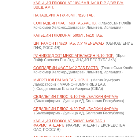
КАЛЬЦИЯ ГЛЮКОНАТ 10% 5МЛ. №10 Р-Р Д/В/В,В/М
ВВЕД. АМП.
ПАПАВЕРИНА Г/Х 40МГ. №20 ТАБ.
СОЛПАДЕИН ФАСТ №8 ТАБ.РАСТВ.
(ГлаксоСмитКляйн
Консюмер Хелскер/Дангарван Лимитед, Ирландия)
КАЛЬЦИЯ ГЛЮКОНАТ 500МГ. №10 ТАБ.
ЦИТРАМОН П №20 ТАБ. И/У /RENEWAL/
(ОБНОВЛЕНИЕ
ПФК, РОССИЯ)
РИНИКОЛД ХОТ МИКС АПЕЛЬСИН №10 ПОР.
(Шрея
Лайф Саенсиз Пвт Лтд, ИНДИЯ РЕСПУБЛИКА)
СОЛПАДЕИН ФАСТ №12 ТАБ.РАСТВ.
(ГлаксоСмитКляйн
Консюмер Хелскер/Дангарван Лимитед, Ирландия)
МИГРЕНОЛ ПМ №8 ТАБ. НОЧН.
(Магно Хумфриз
Лабораториз ( MAGNO-HUMPHRIES LAB.
), Соединенные Штаты Америки (США))
СЕДАЛЬГИН ПЛЮС №10 ТАБ. /БАЛКАН ФАРМА/
(Балканфарма - Дупница АД, Болгария Республика)
СЕДАЛЬГИН ПЛЮС №20 ТАБ. /БАЛКАН ФАРМА/
(Балканфарма - Дупница АД, Болгария Республика)
КАЛЬЦИЯ ГЛЮКОНАТ 500МГ. №50 ТАБ. /
ФАРМСТАНДАРТ/
(ФАРМСТАНДАРТ ЛЕКСРЕДСТВА
ОАО, РОССИЯ)