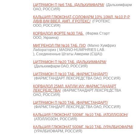
ЦИТРАМОН П №6 ТАБ. /ДАЛЬХИМФАРМ/
(Дальхимфарм
ОАО, РОССИЯ)
КАЛЬЦИЯ ГЛЮКОНАТ-СОЛОФАРМ 10% 10МЛ. №10 Р-Р
Д/В/В,В/М ВВЕД. АМП. /ГРОТЕКС/
(ГРОТЕКС
ООО, РОССИЯ)
КОРВАЛОЛ ФОРТЕ №30 ТАБ.
(Фарма Старт
ООО, Украина)
МИГРЕНОЛ ПМ №16 ТАБ. П/О
(Магно Хумфриз
Лабораториз ( MAGNO-HUMPHRIES LAB.
), Соединенные Штаты Америки (США))
ЦИТРАМОН П №20 ТАБ. /ДАЛЬХИМФАРМ/
(Дальхимфарм ОАО, РОССИЯ)
ЦИТРАМОН П №10 ТАБ. /ФАРМСТАНДАРТ/
(ФАРМСТАНДАРТ ЛЕКСРЕДСТВА ОАО, РОССИЯ)
КОРВАЛОЛ 25МЛ. КАПЛИ И/У /ФАРМСТАНДАРТ
ЛЕКСРЕДСТВА/
(ФАРМСТАНДАРТ ЛЕКСРЕДСТВА
ОАО, РОССИЯ)
ЦИТРАМОН П №20 ТАБ. /ФАРМСТАНДАРТ/
(ФАРМСТАНДАРТ ЛЕКСРЕДСТВА ОАО, РОССИЯ)
КАЛЬЦИЯ ГЛЮКОНАТ 500МГ. №10 ТАБ. /АТОЛЛ/ОЗОН/
(АТОЛЛ/ОЗОН, РОССИЯ)
КАЛЬЦИЯ ГЛЮКОНАТ 500МГ. №10 ТАБ. /УРАЛБИОФАРМ/
(УРАЛБИОФАРМ, РОССИЯ)