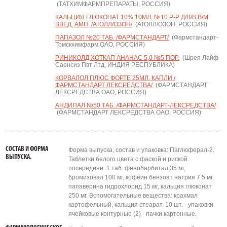
(ТАТХИМФАРМПРЕПАРАТЫ, РОССИЯ)
КАЛЬЦИЯ ГЛЮКОНАТ 10% 10МЛ. №10 Р-Р Д/В/В,В/М
ВВЕД. АМП. /АТОЛЛ/ОЗОН/
(АТОЛЛ/ОЗОН, РОССИЯ)
ПАПАЗОЛ №20 ТАБ. /ФАРМСТАНДАРТ/
(Фармстандарт-
Томскхимфарм,ОАО, РОССИЯ)
РИНИКОЛД ХОТКАП АНАНАС 5,0 №5 ПОР.
(Шрея Лайф
Саенсиз Пвт Лтд, ИНДИЯ РЕСПУБЛИКА)
КОРВАЛОЛ ПЛЮС ФОРТЕ 25МЛ. КАПЛИ /
ФАРМСТАНДАРТ ЛЕКСРЕДСТВА/
(ФАРМСТАНДАРТ
ЛЕКСРЕДСТВА ОАО, РОССИЯ)
АНДИПАЛ №50 ТАБ. /ФАРМСТАНДАРТ-ЛЕКСРЕДСТВА/
(ФАРМСТАНДАРТ ЛЕКСРЕДСТВА ОАО, РОССИЯ)
СОСТАВ И ФОРМА
Форма выпуска, состав и упаковка: Паглюферал-2.
ВЫПУСКА.
Таблетки белого цвета с фаской и риской
посередине. 1 таб. фенобарбитал 35 мг,
бромизовал 100 мг, кофеин бензоат натрия 7.5 мг,
папаверина гидрохлорид 15 мг, кальция глюконат
250 мг. Вспомогательные вещества: крахмал
картофельный, кальция стеарат. 10 шт. - упаковки
ячейковые контурные (2) - пачки картонные.