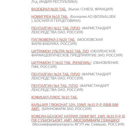
Лтд, ИНДИЯ РЕСПУБЛИКА)
ВАЗОБРАЛ №30 ТАБ.
(Кьези / CHIESI, ФРАНЦИЯ)
НОМИГРЕН №10 ТАБ.
(Босналек АО (BOSNALIJEK
), БОСНИЯ И ГЕРЦЕГОВИНА)
ПЕНТАЛГИН №12 ТАБ. П/П/О
(ФАРМСТАНДАРТ
ЛЕКСРЕДСТВА ОАО, РОССИЯ)
ПАГЛЮФЕРАЛ-3 №20 ТАБ.
(МОСКОВСКАЯ
ФАРМ.ФАБРИКА, РОССИЯ)
ЦИТРАМОН УЛЬТРА №10 ТАБ. П/О
(ОБОЛЕНСКОЕ
ФАРМАЦЕВТИЧЕСКОЕ ПРЕДПРИЯТИЕ ЗАО, РОССИЯ)
ЦИТРАМОН П №10 ТАБ. /RENEWAL/
(ОБНОВЛЕНИЕ
ПФК, РОССИЯ)
ПЕНТАЛГИН №24 ТАБ. П/П/О
(ФАРМСТАНДАРТ
ЛЕКСРЕДСТВА ОАО, РОССИЯ)
ПЕНТАЛГИН №4 ТАБ. П/П/О
(ФАРМСТАНДАРТ
ЛЕКСРЕДСТВА ОАО, РОССИЯ)
КОФИЦИЛ-ПЛЮС №10 ТАБ.
КАЛЬЦИЯ ГЛЮКОНАТ 10% 10МЛ. №10 Р-Р Д/В/В,В/М
АМП.
(БИННОФАРМ ЗАО, РОССИЯ)
КОФЕИН-БЕНЗОАТ НАТРИЯ 200МГ/МЛ. 1МЛ. №10 Р-Р Д/
П/К,СУБКОНЪЮКТ. АМП. /МОСХИМФАРМ СЕМАШКО/
(Мосхимфармпрепараты ФГУП им. Семашко, РОССИЯ)