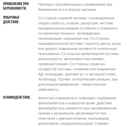
ПРИМЕНЕНИЕ ПРИ
Препарат противопоказан к применению при
БЕРЕМЕННОСТИ.
беременности и в период лактации.
ПОБОЧНЫЕ
Со стороны нервной системы: головокружение,
ДЕЙСТВИЯ.
общая слабость, атаксия, дизартрия, нистагм,
парадоксальная реакция (особенно у пожилых и
ослабленных больных - возбуждение),
галлюцинации, нарушения сна. Со стороны
пищеварительной системы: тошнота, рвота, запор
или диарея, повышение активности печеночных
трансаминаз. Со стороны кроветворной системы:
агранулоцитоз, мегалобластная анемия,
тромбоцитопения. Со стороны сердечно-
сосудистой системы: снижение или повышение
АД, тахикардия, аритмия (в т.ч. экстрасистолия),
AV-блокада. Прочие: аллергические реакции, при
длительном применении - лекарственная
зависимость.
ВЗАИМОДЕЙСТВИЕ.
Фенитоин и вальпроаты повышают содержание
фенобарбитала в сыворотке крови. Действие
фенобарбитала снижается при одновременном
приеме с резерпином, увеличивается при
сочетании с амитриптилином, ниаламидом,
диазепамом, хлордиазепоксидом. Снижает