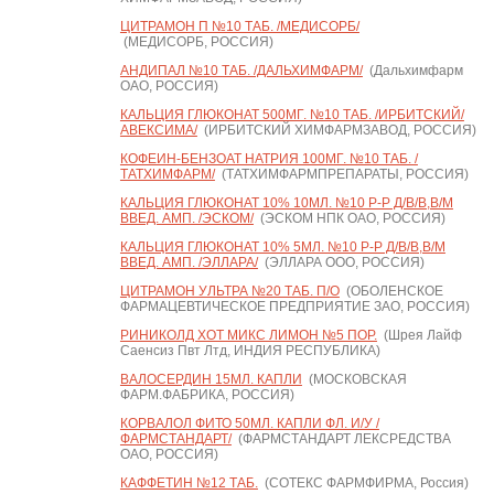
ЦИТРАМОН П №10 ТАБ. /МЕДИСОРБ/
(МЕДИСОРБ, РОССИЯ)
АНДИПАЛ №10 ТАБ. /ДАЛЬХИМФАРМ/
(Дальхимфарм
ОАО, РОССИЯ)
КАЛЬЦИЯ ГЛЮКОНАТ 500МГ. №10 ТАБ. /ИРБИТСКИЙ/
АВЕКСИМА/
(ИРБИТСКИЙ ХИМФАРМЗАВОД, РОССИЯ)
КОФЕИН-БЕНЗОАТ НАТРИЯ 100МГ. №10 ТАБ. /
ТАТХИМФАРМ/
(ТАТХИМФАРМПРЕПАРАТЫ, РОССИЯ)
КАЛЬЦИЯ ГЛЮКОНАТ 10% 10МЛ. №10 Р-Р Д/В/В,В/М
ВВЕД. АМП. /ЭСКОМ/
(ЭСКОМ НПК ОАО, РОССИЯ)
КАЛЬЦИЯ ГЛЮКОНАТ 10% 5МЛ. №10 Р-Р Д/В/В,В/М
ВВЕД. АМП. /ЭЛЛАРА/
(ЭЛЛАРА ООО, РОССИЯ)
ЦИТРАМОН УЛЬТРА №20 ТАБ. П/О
(ОБОЛЕНСКОЕ
ФАРМАЦЕВТИЧЕСКОЕ ПРЕДПРИЯТИЕ ЗАО, РОССИЯ)
РИНИКОЛД ХОТ МИКС ЛИМОН №5 ПОР.
(Шрея Лайф
Саенсиз Пвт Лтд, ИНДИЯ РЕСПУБЛИКА)
ВАЛОСЕРДИН 15МЛ. КАПЛИ
(МОСКОВСКАЯ
ФАРМ.ФАБРИКА, РОССИЯ)
КОРВАЛОЛ ФИТО 50МЛ. КАПЛИ ФЛ. И/У /
ФАРМСТАНДАРТ/
(ФАРМСТАНДАРТ ЛЕКСРЕДСТВА
ОАО, РОССИЯ)
КАФФЕТИН №12 ТАБ.
(СОТЕКС ФАРМФИРМА, Россия)