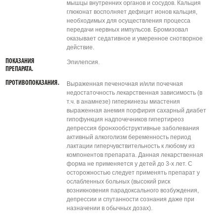
мышцы внутренних органов и сосудов. Кальция
глюконат восполняет дефицит ионов кальция,
необходимых для осуществления процесса
передачи нервных импульсов. Бромизовал
оказывает седативное и умеренное снотворное
действие.
ПОКАЗАНИЯ
Эпилепсия.
ПРЕПАРАТА.
ПРОТИВОПОКАЗАНИЯ.
Выраженная печеночная и/или почечная
недостаточность лекарственная зависимость (в
т.ч. в анамнезе) гиперкинезы миастения
выраженная анемия порфирия сахарный диабет
гипофункция надпочечников гипертиреоз
депрессия бронхообструктивные заболевания
активный алкоголизм беременность период
лактации гиперчувствительность к любому из
компонентов препарата. Данная лекарственная
форма не применяется у детей до 3-х лет. С
осторожностью следует применять препарат у
ослабленных больных (высокий риск
возникновения парадоксального возбуждения,
депрессии и спутанности сознания даже при
назначении в обычных дозах).