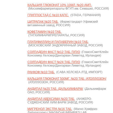
КАЛЬЦИЯ ГЛЮКОНАТ 10% 10МЛ. №20 АМП.
(Мосхимфармпрепараты ФГУП им. Семашко, РОССИЯ)
ГРИППОСТАД С №10 КАПС.
(STADA, ГЕРМАНИЯ)
ЦИТРАПАК №20 ТАБ.
(Фармстандарт-Уфимский
витаминный завод, РОССИЯ)
КОФЕТАМИН №10 ТАБ.
(ТАТХИМФАРМПРЕПАРАТЫ, РОССИЯ)
ПЛАТИФИЛЛИН И ПАПАВЕРИН №10 ТАБ.
(МОСКОВСКИЙ ЭНДОКРИННЫЙ ЗАВОД, РОССИЯ)
СОЛПАДЕИН ФАСТ №12 ТАБ. П/П/О
(ГлаксоСмитКляйн
Консюмер Хелскер/Дангарван Лимитед, Ирландия)
СОЛПАДЕИН ФАСТ №24 ТАБ. П/П/О
(ГлаксоСмитКляйн
Консюмер Хелскер/Дангарван Лимитед, Ирландия)
РАНКОФ №10 ТАБ.
(САВА ХЕЛСКЕА ЛТД, ИМПОРТ)
КАЛЬЦИЯ ГЛЮКОНАТ 500МГ. №20 ТАБ. /АТОЛЛ/ОЗОН/
(АТОЛЛ/ОЗОН, РОССИЯ)
АНДИПАЛ №20 ТАБ. /ДАЛЬХИМФАРМ/
(Дальхимфарм
ОАО, РОССИЯ)
АНДИПАЛ АВЕКСИМА №20 ТАБ.
(АНЖЕРО-
СУДЖЕНСКИЙ ХИМ.ФАРМ ЗАВОД, РОССИЯ)
МИГРЕНОЛ ЭКСТРА №16 ТАБ.
(Магно Хумфриз
Лабораториз ( MAGNO-HUMPHRIES LAB.