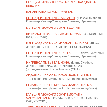
КАЛЬЦИЯ ГЛЮКОНАТ 10% 5МЛ. №10 Р-Р Д/В/В,В/М
ВВЕД. АМП.
ПАПАВЕРИНА Г/Х 40МГ. №20 ТАБ.
СОЛПАДЕИН ФАСТ №8 ТАБ.РАСТВ.
(ГлаксоСмитКляйн
Консюмер Хелскер/Дангарван Лимитед, Ирландия)
КАЛЬЦИЯ ГЛЮКОНАТ 500МГ. №10 ТАБ.
ЦИТРАМОН П №20 ТАБ. И/У /RENEWAL/
(ОБНОВЛЕНИЕ
ПФК, РОССИЯ)
РИНИКОЛД ХОТ МИКС АПЕЛЬСИН №10 ПОР.
(Шрея
Лайф Саенсиз Пвт Лтд, ИНДИЯ РЕСПУБЛИКА)
СОЛПАДЕИН ФАСТ №12 ТАБ.РАСТВ.
(ГлаксоСмитКляйн
Консюмер Хелскер/Дангарван Лимитед, Ирландия)
МИГРЕНОЛ ПМ №8 ТАБ. НОЧН.
(Магно Хумфриз
Лабораториз ( MAGNO-HUMPHRIES LAB.
), Соединенные Штаты Америки (США))
СЕДАЛЬГИН ПЛЮС №10 ТАБ. /БАЛКАН ФАРМА/
(Балканфарма - Дупница АД, Болгария Республика)
СЕДАЛЬГИН ПЛЮС №20 ТАБ. /БАЛКАН ФАРМА/
(Балканфарма - Дупница АД, Болгария Республика)
КАЛЬЦИЯ ГЛЮКОНАТ 500МГ. №50 ТАБ. /
ФАРМСТАНДАРТ/
(ФАРМСТАНДАРТ ЛЕКСРЕДСТВА
ОАО, РОССИЯ)