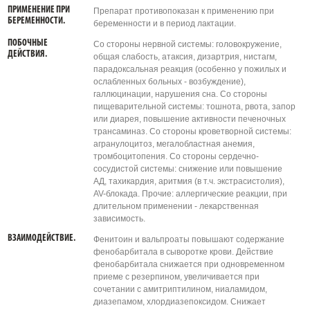
ПРИМЕНЕНИЕ ПРИ
Препарат противопоказан к применению при
БЕРЕМЕННОСТИ.
беременности и в период лактации.
ПОБОЧНЫЕ
Со стороны нервной системы: головокружение,
ДЕЙСТВИЯ.
общая слабость, атаксия, дизартрия, нистагм,
парадоксальная реакция (особенно у пожилых и
ослабленных больных - возбуждение),
галлюцинации, нарушения сна. Со стороны
пищеварительной системы: тошнота, рвота, запор
или диарея, повышение активности печеночных
трансаминаз. Со стороны кроветворной системы:
агранулоцитоз, мегалобластная анемия,
тромбоцитопения. Со стороны сердечно-
сосудистой системы: снижение или повышение
АД, тахикардия, аритмия (в т.ч. экстрасистолия),
AV-блокада. Прочие: аллергические реакции, при
длительном применении - лекарственная
зависимость.
ВЗАИМОДЕЙСТВИЕ.
Фенитоин и вальпроаты повышают содержание
фенобарбитала в сыворотке крови. Действие
фенобарбитала снижается при одновременном
приеме с резерпином, увеличивается при
сочетании с амитриптилином, ниаламидом,
диазепамом, хлордиазепоксидом. Снижает