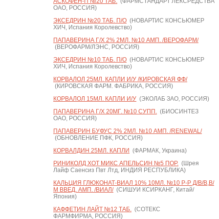
АСКОФЕН-П №20 ТАБ.
(ФАРМСТАНДАРТ ЛЕКСРЕДСТВА
ОАО, РОССИЯ)
ЭКСЕДРИН №20 ТАБ. П/О
(НОВАРТИС КОНСЬЮМЕР
ХИЧ, Испания Королевство)
ПАПАВЕРИНА Г/Х 2% 2МЛ. №10 АМП. /ВЕРОФАРМ/
(ВЕРОФАРМ/ЛЭНС, РОССИЯ)
ЭКСЕДРИН №10 ТАБ. П/О
(НОВАРТИС КОНСЬЮМЕР
ХИЧ, Испания Королевство)
КОРВАЛОЛ 25МЛ. КАПЛИ И/У /КИРОВСКАЯ ФФ/
(КИРОВСКАЯ ФАРМ. ФАБРИКА, РОССИЯ)
КОРВАЛОЛ 15МЛ. КАПЛИ И/У
(ЭКОЛАБ ЗАО, РОССИЯ)
ПАПАВЕРИНА Г/Х 20МГ. №10 СУПП.
(БИОСИНТЕЗ
ОАО, РОССИЯ)
ПАПАВЕРИН БУФУС 2% 2МЛ. №10 АМП. /RENEWAL/
(ОБНОВЛЕНИЕ ПФК, РОССИЯ)
КОРВАЛДИН 25МЛ. КАПЛИ
(ФАРМАК, Украина)
РИНИКОЛД ХОТ МИКС АПЕЛЬСИН №5 ПОР.
(Шрея
Лайф Саенсиз Пвт Лтд, ИНДИЯ РЕСПУБЛИКА)
КАЛЬЦИЯ ГЛЮКОНАТ-ВИАЛ 10% 10МЛ. №10 Р-Р Д/В/В,В/
М ВВЕД. АМП. /ВИАЛ/
(СИШУИ КСИРКАНГ, Китай/
Япония)
КАФФЕТИН ЛАЙТ №12 ТАБ.
(СОТЕКС
ФАРМФИРМА, РОССИЯ)