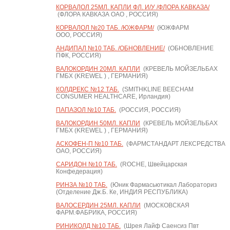
КОРВАЛОЛ 25МЛ. КАПЛИ ФЛ. И/У /ФЛОРА КАВКАЗА/
(ФЛОРА КАВКАЗА ОАО , РОССИЯ)
КОРВАЛОЛ №20 ТАБ. /ЮЖФАРМ/
(ЮЖФАРМ
ООО, РОССИЯ)
АНДИПАЛ №10 ТАБ. /ОБНОВЛЕНИЕ/
(ОБНОВЛЕНИЕ
ПФК, РОССИЯ)
ВАЛОКОРДИН 20МЛ. КАПЛИ
(КРЕВЕЛЬ МОЙЗЕЛЬБАХ
ГМБХ (KREWEL ) , ГЕРМАНИЯ)
КОЛДРЕКС №12 ТАБ.
(SMITHKLINE BEECHAM
CONSUMER HEALTHCARE, Ирландия)
ПАПАЗОЛ №10 ТАБ.
(РОССИЯ, РОССИЯ)
ВАЛОКОРДИН 50МЛ. КАПЛИ
(КРЕВЕЛЬ МОЙЗЕЛЬБАХ
ГМБХ (KREWEL ) , ГЕРМАНИЯ)
АСКОФЕН-П №10 ТАБ.
(ФАРМСТАНДАРТ ЛЕКСРЕДСТВА
ОАО, РОССИЯ)
САРИДОН №10 ТАБ.
(ROCHE, Швейцарская
Конфедерация)
РИНЗА №10 ТАБ.
(Юник Фармасьютикал Лабораториз
(Отделение Дж.Б. Ке, ИНДИЯ РЕСПУБЛИКА)
ВАЛОСЕРДИН 25МЛ. КАПЛИ
(МОСКОВСКАЯ
ФАРМ.ФАБРИКА, РОССИЯ)
РИНИКОЛД №10 ТАБ.
(Шрея Лайф Саенсиз Пвт