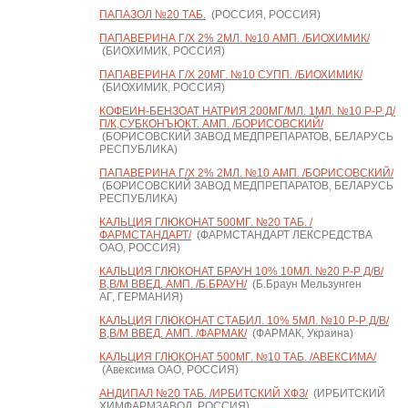
ПАПАЗОЛ №20 ТАБ.
(РОССИЯ, РОССИЯ)
ПАПАВЕРИНА Г/Х 2% 2МЛ. №10 АМП. /БИОХИМИК/
(БИОХИМИК, РОССИЯ)
ПАПАВЕРИНА Г/Х 20МГ. №10 СУПП. /БИОХИМИК/
(БИОХИМИК, РОССИЯ)
КОФЕИН-БЕНЗОАТ НАТРИЯ 200МГ/МЛ. 1МЛ. №10 Р-Р Д/
П/К,СУБКОНЪЮКТ. АМП. /БОРИСОВСКИЙ/
(БОРИСОВСКИЙ ЗАВОД МЕДПРЕПАРАТОВ, БЕЛАРУСЬ
РЕСПУБЛИКА)
ПАПАВЕРИНА Г/Х 2% 2МЛ. №10 АМП. /БОРИСОВСКИЙ/
(БОРИСОВСКИЙ ЗАВОД МЕДПРЕПАРАТОВ, БЕЛАРУСЬ
РЕСПУБЛИКА)
КАЛЬЦИЯ ГЛЮКОНАТ 500МГ. №20 ТАБ. /
ФАРМСТАНДАРТ/
(ФАРМСТАНДАРТ ЛЕКСРЕДСТВА
ОАО, РОССИЯ)
КАЛЬЦИЯ ГЛЮКОНАТ БРАУН 10% 10МЛ. №20 Р-Р Д/В/
В,В/М ВВЕД. АМП. /Б.БРАУН/
(Б.Браун Мельзунген
АГ, ГЕРМАНИЯ)
КАЛЬЦИЯ ГЛЮКОНАТ СТАБИЛ. 10% 5МЛ. №10 Р-Р Д/В/
В,В/М ВВЕД. АМП. /ФАРМАК/
(ФАРМАК, Украина)
КАЛЬЦИЯ ГЛЮКОНАТ 500МГ. №10 ТАБ. /АВЕКСИМА/
(Авексима ОАО, РОССИЯ)
АНДИПАЛ №20 ТАБ. /ИРБИТСКИЙ ХФЗ/
(ИРБИТСКИЙ
ХИМФАРМЗАВОД, РОССИЯ)