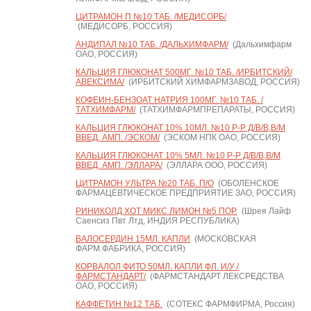
ЦИТРАМОН П №10 ТАБ. /МЕДИСОРБ/
(МЕДИСОРБ, РОССИЯ)
АНДИПАЛ №10 ТАБ. /ДАЛЬХИМФАРМ/
(Дальхимфарм
ОАО, РОССИЯ)
КАЛЬЦИЯ ГЛЮКОНАТ 500МГ. №10 ТАБ. /ИРБИТСКИЙ/
АВЕКСИМА/
(ИРБИТСКИЙ ХИМФАРМЗАВОД, РОССИЯ)
КОФЕИН-БЕНЗОАТ НАТРИЯ 100МГ. №10 ТАБ. /
ТАТХИМФАРМ/
(ТАТХИМФАРМПРЕПАРАТЫ, РОССИЯ)
КАЛЬЦИЯ ГЛЮКОНАТ 10% 10МЛ. №10 Р-Р Д/В/В,В/М
ВВЕД. АМП. /ЭСКОМ/
(ЭСКОМ НПК ОАО, РОССИЯ)
КАЛЬЦИЯ ГЛЮКОНАТ 10% 5МЛ. №10 Р-Р Д/В/В,В/М
ВВЕД. АМП. /ЭЛЛАРА/
(ЭЛЛАРА ООО, РОССИЯ)
ЦИТРАМОН УЛЬТРА №20 ТАБ. П/О
(ОБОЛЕНСКОЕ
ФАРМАЦЕВТИЧЕСКОЕ ПРЕДПРИЯТИЕ ЗАО, РОССИЯ)
РИНИКОЛД ХОТ МИКС ЛИМОН №5 ПОР.
(Шрея Лайф
Саенсиз Пвт Лтд, ИНДИЯ РЕСПУБЛИКА)
ВАЛОСЕРДИН 15МЛ. КАПЛИ
(МОСКОВСКАЯ
ФАРМ.ФАБРИКА, РОССИЯ)
КОРВАЛОЛ ФИТО 50МЛ. КАПЛИ ФЛ. И/У /
ФАРМСТАНДАРТ/
(ФАРМСТАНДАРТ ЛЕКСРЕДСТВА
ОАО, РОССИЯ)
КАФФЕТИН №12 ТАБ.
(СОТЕКС ФАРМФИРМА, Россия)