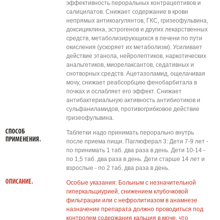
эффективность пероральных контрацептивов и
салицилатов. Снижает содержание в крови
непрямых антикоагулянтов, ГКС, гризеофульвина,
доксициклина, эстрогенов и других лекарственных
средств, метаболизирующихся в печени по пути
окисления (ускоряет их метаболизм). Усиливает
действие этанола, нейролептиков, наркотических
анальгетиков, миорелаксантов, седативных и
снотворных средств. Ацетазоламид, ощелачивая
мочу, снижает реабсорбцию фенобарбитала в
почках и ослабляет его эффект. Снижает
антибактериальную активность антибиотиков и
сульфаниламидов, противогрибковое действие
гризеофульвина.
СПОСОБ
Таблетки надо принимать перорально внутрь
ПРИМЕНЕНИЯ.
после приема пищи. Паглюферал 3: Дети 7-9 лет -
по принимать 1 таб. два раза в день. Дети 10-14 -
по 1,5 таб. два раза в день. Дети старше 14 лет и
взрослые - по 2 таб. два раза в день.
ОПИСАНИЕ.
Особые указания: Больным с незначительной
гиперкальциурией, снижением клубочковой
фильтрации или с нефролитиазом в анамнезе
назначение препарата должно проводиться под
контролем содержания кальция в моче, что