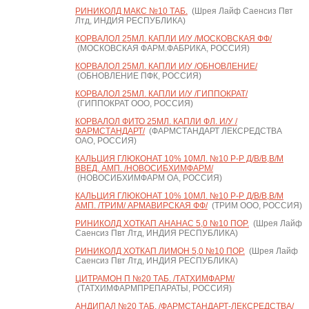
РИНИКОЛД МАКС №10 ТАБ.
(Шрея Лайф Саенсиз Пвт
Лтд, ИНДИЯ РЕСПУБЛИКА)
КОРВАЛОЛ 25МЛ. КАПЛИ И/У /МОСКОВСКАЯ ФФ/
(МОСКОВСКАЯ ФАРМ.ФАБРИКА, РОССИЯ)
КОРВАЛОЛ 25МЛ. КАПЛИ И/У /ОБНОВЛЕНИЕ/
(ОБНОВЛЕНИЕ ПФК, РОССИЯ)
КОРВАЛОЛ 25МЛ. КАПЛИ И/У /ГИППОКРАТ/
(ГИППОКРАТ ООО, РОССИЯ)
КОРВАЛОЛ ФИТО 25МЛ. КАПЛИ ФЛ. И/У /
ФАРМСТАНДАРТ/
(ФАРМСТАНДАРТ ЛЕКСРЕДСТВА
ОАО, РОССИЯ)
КАЛЬЦИЯ ГЛЮКОНАТ 10% 10МЛ. №10 Р-Р Д/В/В,В/М
ВВЕД. АМП. /НОВОСИБХИМФАРМ/
(НОВОСИБХИМФАРМ ОА, РОССИЯ)
КАЛЬЦИЯ ГЛЮКОНАТ 10% 10МЛ. №10 Р-Р Д/В/В,В/М
АМП. /ТРИМ/ АРМАВИРСКАЯ ФФ/
(ТРИМ ООО, РОССИЯ)
РИНИКОЛД ХОТКАП АНАНАС 5,0 №10 ПОР.
(Шрея Лайф
Саенсиз Пвт Лтд, ИНДИЯ РЕСПУБЛИКА)
РИНИКОЛД ХОТКАП ЛИМОН 5,0 №10 ПОР.
(Шрея Лайф
Саенсиз Пвт Лтд, ИНДИЯ РЕСПУБЛИКА)
ЦИТРАМОН П №20 ТАБ. /ТАТХИМФАРМ/
(ТАТХИМФАРМПРЕПАРАТЫ, РОССИЯ)
АНДИПАЛ №20 ТАБ. /ФАРМСТАНДАРТ-ЛЕКСРЕДСТВА/