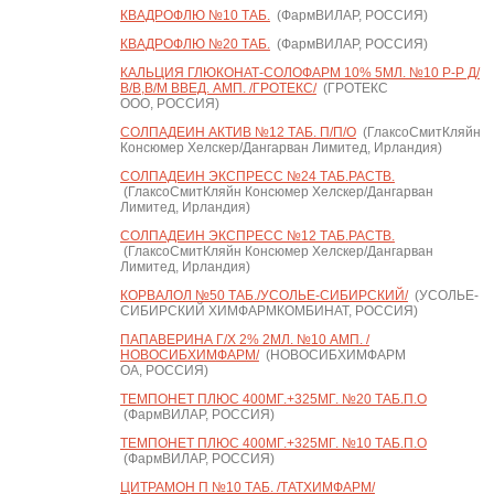
КВАДРОФЛЮ №10 ТАБ.
(ФармВИЛАР, РОССИЯ)
КВАДРОФЛЮ №20 ТАБ.
(ФармВИЛАР, РОССИЯ)
КАЛЬЦИЯ ГЛЮКОНАТ-СОЛОФАРМ 10% 5МЛ. №10 Р-Р Д/
В/В,В/М ВВЕД. АМП. /ГРОТЕКС/
(ГРОТЕКС
ООО, РОССИЯ)
СОЛПАДЕИН АКТИВ №12 ТАБ. П/П/О
(ГлаксоСмитКляйн
Консюмер Хелскер/Дангарван Лимитед, Ирландия)
СОЛПАДЕИН ЭКСПРЕСС №24 ТАБ.РАСТВ.
(ГлаксоСмитКляйн Консюмер Хелскер/Дангарван
Лимитед, Ирландия)
СОЛПАДЕИН ЭКСПРЕСС №12 ТАБ.РАСТВ.
(ГлаксоСмитКляйн Консюмер Хелскер/Дангарван
Лимитед, Ирландия)
КОРВАЛОЛ №50 ТАБ./УСОЛЬЕ-СИБИРСКИЙ/
(УСОЛЬЕ-
СИБИРСКИЙ ХИМФАРМКОМБИНАТ, РОССИЯ)
ПАПАВЕРИНА Г/Х 2% 2МЛ. №10 АМП. /
НОВОСИБХИМФАРМ/
(НОВОСИБХИМФАРМ
ОА, РОССИЯ)
ТЕМПОНЕТ ПЛЮС 400МГ.+325МГ. №20 ТАБ.П.О
(ФармВИЛАР, РОССИЯ)
ТЕМПОНЕТ ПЛЮС 400МГ.+325МГ. №10 ТАБ.П.О
(ФармВИЛАР, РОССИЯ)
ЦИТРАМОН П №10 ТАБ. /ТАТХИМФАРМ/