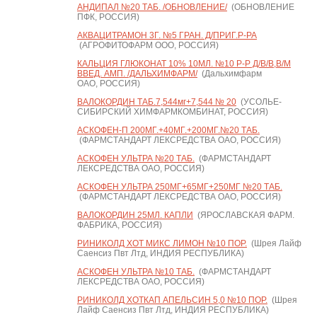
АНДИПАЛ №20 ТАБ. /ОБНОВЛЕНИЕ/
(ОБНОВЛЕНИЕ
ПФК, РОССИЯ)
АКВАЦИТРАМОН 3Г. №5 ГРАН. Д/ПРИГ.Р-РА
(АГРОФИТОФАРМ ООО, РОССИЯ)
КАЛЬЦИЯ ГЛЮКОНАТ 10% 10МЛ. №10 Р-Р Д/В/В,В/М
ВВЕД. АМП. /ДАЛЬХИМФАРМ/
(Дальхимфарм
ОАО, РОССИЯ)
ВАЛОКОРДИН ТАБ.7,544мг+7,544 № 20
(УСОЛЬЕ-
СИБИРСКИЙ ХИМФАРМКОМБИНАТ, РОССИЯ)
АСКОФЕН-П 200МГ.+40МГ.+200МГ.№20 ТАБ.
(ФАРМСТАНДАРТ ЛЕКСРЕДСТВА ОАО, РОССИЯ)
АСКОФЕН УЛЬТРА №20 ТАБ.
(ФАРМСТАНДАРТ
ЛЕКСРЕДСТВА ОАО, РОССИЯ)
АСКОФЕН УЛЬТРА 250МГ+65МГ+250МГ №20 ТАБ.
(ФАРМСТАНДАРТ ЛЕКСРЕДСТВА ОАО, РОССИЯ)
ВАЛОКОРДИН 25МЛ. КАПЛИ
(ЯРОСЛАВСКАЯ ФАРМ.
ФАБРИКА, РОССИЯ)
РИНИКОЛД ХОТ МИКС ЛИМОН №10 ПОР.
(Шрея Лайф
Саенсиз Пвт Лтд, ИНДИЯ РЕСПУБЛИКА)
АСКОФЕН УЛЬТРА №10 ТАБ.
(ФАРМСТАНДАРТ
ЛЕКСРЕДСТВА ОАО, РОССИЯ)
РИНИКОЛД ХОТКАП АПЕЛЬСИН 5,0 №10 ПОР.
(Шрея
Лайф Саенсиз Пвт Лтд, ИНДИЯ РЕСПУБЛИКА)