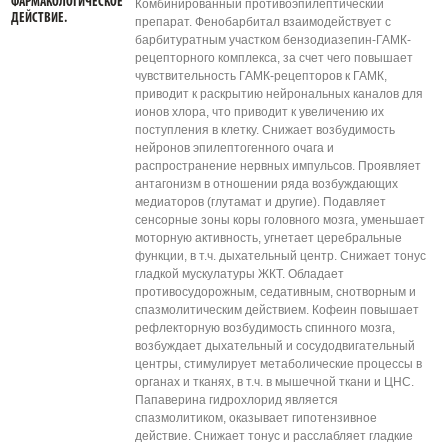
ФАРМАКОЛОГИЧЕСКОЕ
Комбинированный противоэпилептический
ДЕЙСТВИЕ.
препарат. Фенобарбитал взаимодействует с
барбитуратным участком бензодиазепин-ГАМК-
рецепторного комплекса, за счет чего повышает
чувствительность ГАМК-рецепторов к ГАМК,
приводит к раскрытию нейрональных каналов для
ионов хлора, что приводит к увеличению их
поступления в клетку. Снижает возбудимость
нейронов эпилептогенного очага и
распространение нервных импульсов. Проявляет
антагонизм в отношении ряда возбуждающих
медиаторов (глутамат и другие). Подавляет
сенсорные зоны коры головного мозга, уменьшает
моторную активность, угнетает церебральные
функции, в т.ч. дыхательный центр. Снижает тонус
гладкой мускулатуры ЖКТ. Обладает
противосудорожным, седативным, снотворным и
спазмолитическим действием. Кофеин повышает
рефлекторную возбудимость спинного мозга,
возбуждает дыхательный и сосудодвигательный
центры, стимулирует метаболические процессы в
органах и тканях, в т.ч. в мышечной ткани и ЦНС.
Папаверина гидрохлорид является
спазмолитиком, оказывает гипотензивное
действие. Снижает тонус и расслабляет гладкие