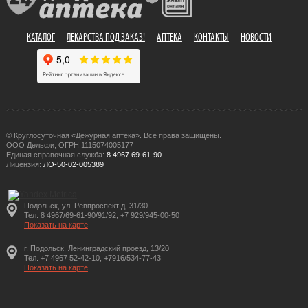
КАТАЛОГ
ЛЕКАРСТВА ПОД ЗАКАЗ!
АПТЕКА
КОНТАКТЫ
НОВОСТИ
© Круглосуточная «Дежурная аптека». Все права защищены.
ООО Дельфи, ОГРН 1115074005177
Единая справочная служба:
8 4967 69-61-90
Лицензия:
ЛО-50-02-005389
Подольск, ул. Ревпроспект д. 31/30
Тел. 8 4967/69-61-90/91/92, +7 929/945-00-50
Показать на карте
г. Подольск, Ленинградский проезд, 13/20
Тел. +7 4967 52-42-10, +7916/534-77-43
Показать на карте