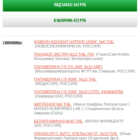
ПОД ЗАКАЗ: 363 РУБ
В НАЛИЧИИ: 472 РУБ
КОФЕИН-БЕНЗОАТ НАТРИЯ 100МГ. №6 ТАБ.
СИНОНИМЫ:
(НОВОСИБХИМФАРМ ОА, РОССИЯ)
ПАНАДОЛ ЭКСТРА №12 ТАБ. П/О
(ГлаксоСмитКляйн
Консьюмер Хелскер, Великобритания)
ПАПАВЕРИНА Г/Х 2% 2МЛ. №10 АМП.
(Мосхимфармпрепараты ФГУП им. Семашко, РОССИЯ)
ПАПАВЕРИНА Г/Х 40МГ. №10 ТАБ.
(МЕДИСОРБ, РОССИЯ)
ПАПАВЕРИНА Г/Х 20МГ. №10 СУПП. /НИЖФАРМ/
(Нижфарм ОАО, РОССИЯ)
МИГРЕНОЛ №8 ТАБ.
(Магно Хумфриз Лабораториз (
MAGNO-HUMPHRIES LAB. ), Соединенные Штаты
Америки (США))
БЕЛЛАТАМИНАЛ №30 ТАБ.
(ВИЛАР ФАРМЦЕНТР
ЗАО, РОССИЯ)
РИНЗАСИП С ВИТ.С АПЕЛЬСИН 5Г. №10 ПАК.
(Юник
Фармасьютикал Лабораториз (Отделение Дж.Б.