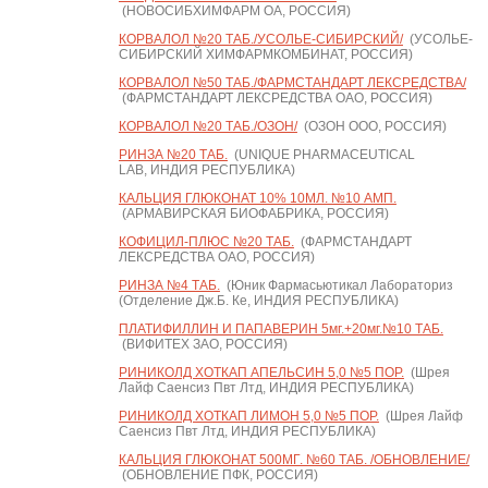
(НОВОСИБХИМФАРМ ОА, РОССИЯ)
КОРВАЛОЛ №20 ТАБ./УСОЛЬЕ-СИБИРСКИЙ/
(УСОЛЬЕ-
СИБИРСКИЙ ХИМФАРМКОМБИНАТ, РОССИЯ)
КОРВАЛОЛ №50 ТАБ./ФАРМСТАНДАРТ ЛЕКСРЕДСТВА/
(ФАРМСТАНДАРТ ЛЕКСРЕДСТВА ОАО, РОССИЯ)
КОРВАЛОЛ №20 ТАБ./ОЗОН/
(ОЗОН ООО, РОССИЯ)
РИНЗА №20 ТАБ.
(UNIQUE PHARMACEUTICAL
LAB, ИНДИЯ РЕСПУБЛИКА)
КАЛЬЦИЯ ГЛЮКОНАТ 10% 10МЛ. №10 АМП.
(АРМАВИРСКАЯ БИОФАБРИКА, РОССИЯ)
КОФИЦИЛ-ПЛЮС №20 ТАБ.
(ФАРМСТАНДАРТ
ЛЕКСРЕДСТВА ОАО, РОССИЯ)
РИНЗА №4 ТАБ.
(Юник Фармасьютикал Лабораториз
(Отделение Дж.Б. Ке, ИНДИЯ РЕСПУБЛИКА)
ПЛАТИФИЛЛИН И ПАПАВЕРИН 5мг.+20мг.№10 ТАБ.
(ВИФИТЕХ ЗАО, РОССИЯ)
РИНИКОЛД ХОТКАП АПЕЛЬСИН 5,0 №5 ПОР.
(Шрея
Лайф Саенсиз Пвт Лтд, ИНДИЯ РЕСПУБЛИКА)
РИНИКОЛД ХОТКАП ЛИМОН 5,0 №5 ПОР.
(Шрея Лайф
Саенсиз Пвт Лтд, ИНДИЯ РЕСПУБЛИКА)
КАЛЬЦИЯ ГЛЮКОНАТ 500МГ. №60 ТАБ. /ОБНОВЛЕНИЕ/
(ОБНОВЛЕНИЕ ПФК, РОССИЯ)