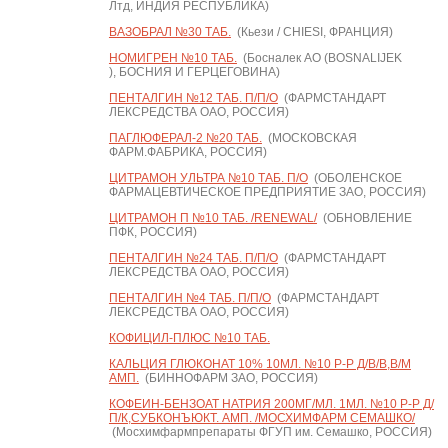
Лтд, ИНДИЯ РЕСПУБЛИКА)
ВАЗОБРАЛ №30 ТАБ.
(Кьези / CHIESI, ФРАНЦИЯ)
НОМИГРЕН №10 ТАБ.
(Босналек АО (BOSNALIJEK
), БОСНИЯ И ГЕРЦЕГОВИНА)
ПЕНТАЛГИН №12 ТАБ. П/П/О
(ФАРМСТАНДАРТ
ЛЕКСРЕДСТВА ОАО, РОССИЯ)
ПАГЛЮФЕРАЛ-2 №20 ТАБ.
(МОСКОВСКАЯ
ФАРМ.ФАБРИКА, РОССИЯ)
ЦИТРАМОН УЛЬТРА №10 ТАБ. П/О
(ОБОЛЕНСКОЕ
ФАРМАЦЕВТИЧЕСКОЕ ПРЕДПРИЯТИЕ ЗАО, РОССИЯ)
ЦИТРАМОН П №10 ТАБ. /RENEWAL/
(ОБНОВЛЕНИЕ
ПФК, РОССИЯ)
ПЕНТАЛГИН №24 ТАБ. П/П/О
(ФАРМСТАНДАРТ
ЛЕКСРЕДСТВА ОАО, РОССИЯ)
ПЕНТАЛГИН №4 ТАБ. П/П/О
(ФАРМСТАНДАРТ
ЛЕКСРЕДСТВА ОАО, РОССИЯ)
КОФИЦИЛ-ПЛЮС №10 ТАБ.
КАЛЬЦИЯ ГЛЮКОНАТ 10% 10МЛ. №10 Р-Р Д/В/В,В/М
АМП.
(БИННОФАРМ ЗАО, РОССИЯ)
КОФЕИН-БЕНЗОАТ НАТРИЯ 200МГ/МЛ. 1МЛ. №10 Р-Р Д/
П/К,СУБКОНЪЮКТ. АМП. /МОСХИМФАРМ СЕМАШКО/
(Мосхимфармпрепараты ФГУП им. Семашко, РОССИЯ)