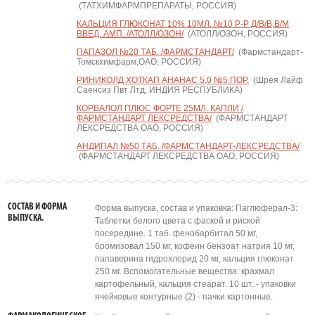
(ТАТХИМФАРМПРЕПАРАТЫ, РОССИЯ)
КАЛЬЦИЯ ГЛЮКОНАТ 10% 10МЛ. №10 Р-Р Д/В/В,В/М
ВВЕД. АМП. /АТОЛЛ/ОЗОН/
(АТОЛЛ/ОЗОН, РОССИЯ)
ПАПАЗОЛ №20 ТАБ. /ФАРМСТАНДАРТ/
(Фармстандарт-
Томскхимфарм,ОАО, РОССИЯ)
РИНИКОЛД ХОТКАП АНАНАС 5,0 №5 ПОР.
(Шрея Лайф
Саенсиз Пвт Лтд, ИНДИЯ РЕСПУБЛИКА)
КОРВАЛОЛ ПЛЮС ФОРТЕ 25МЛ. КАПЛИ /
ФАРМСТАНДАРТ ЛЕКСРЕДСТВА/
(ФАРМСТАНДАРТ
ЛЕКСРЕДСТВА ОАО, РОССИЯ)
АНДИПАЛ №50 ТАБ. /ФАРМСТАНДАРТ-ЛЕКСРЕДСТВА/
(ФАРМСТАНДАРТ ЛЕКСРЕДСТВА ОАО, РОССИЯ)
СОСТАВ И ФОРМА
Форма выпуска, состав и упаковка: Паглюферал-3:
ВЫПУСКА.
Таблетки белого цвета с фаской и риской
посередине. 1 таб. фенобарбитал 50 мг,
бромизовал 150 мг, кофеин бензоат натрия 10 мг,
папаверина гидрохлорид 20 мг, кальция глюконат
250 мг. Вспомогательные вещества: крахмал
картофельный, кальция стеарат. 10 шт. - упаковки
ячейковые контурные (2) - пачки картонные.