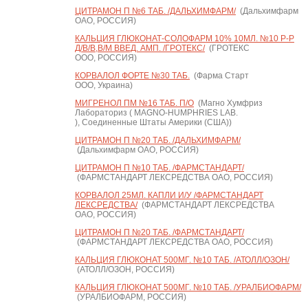
ЦИТРАМОН П №6 ТАБ. /ДАЛЬХИМФАРМ/
(Дальхимфарм
ОАО, РОССИЯ)
КАЛЬЦИЯ ГЛЮКОНАТ-СОЛОФАРМ 10% 10МЛ. №10 Р-Р
Д/В/В,В/М ВВЕД. АМП. /ГРОТЕКС/
(ГРОТЕКС
ООО, РОССИЯ)
КОРВАЛОЛ ФОРТЕ №30 ТАБ.
(Фарма Старт
ООО, Украина)
МИГРЕНОЛ ПМ №16 ТАБ. П/О
(Магно Хумфриз
Лабораториз ( MAGNO-HUMPHRIES LAB.
), Соединенные Штаты Америки (США))
ЦИТРАМОН П №20 ТАБ. /ДАЛЬХИМФАРМ/
(Дальхимфарм ОАО, РОССИЯ)
ЦИТРАМОН П №10 ТАБ. /ФАРМСТАНДАРТ/
(ФАРМСТАНДАРТ ЛЕКСРЕДСТВА ОАО, РОССИЯ)
КОРВАЛОЛ 25МЛ. КАПЛИ И/У /ФАРМСТАНДАРТ
ЛЕКСРЕДСТВА/
(ФАРМСТАНДАРТ ЛЕКСРЕДСТВА
ОАО, РОССИЯ)
ЦИТРАМОН П №20 ТАБ. /ФАРМСТАНДАРТ/
(ФАРМСТАНДАРТ ЛЕКСРЕДСТВА ОАО, РОССИЯ)
КАЛЬЦИЯ ГЛЮКОНАТ 500МГ. №10 ТАБ. /АТОЛЛ/ОЗОН/
(АТОЛЛ/ОЗОН, РОССИЯ)
КАЛЬЦИЯ ГЛЮКОНАТ 500МГ. №10 ТАБ. /УРАЛБИОФАРМ/
(УРАЛБИОФАРМ, РОССИЯ)