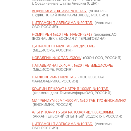
), Соединенные Штаты Америки (США))
АНДИПАЛ АВЕКСИМА №10 ТАБ.
(АНЖЕРО-
СУДЖЕНСКИЙ ХИМ.ФАРМ ЗАВОД, РОССИЯ)
ЦИТРАМОН П АВЕКСИМА №20 ТАБ.
(Авексима
ОАО, РОССИЯ)
НОМИГРЕН №10 ТАБ. НАБОР (2+1)
(Босналек АО
(BOSNALIJEK ), БОСНИЯ И ГЕРЦЕГОВИНА)
ЦИТРАМОН П №20 ТАБ. /МЕДИСОРБ/
(МЕДИСОРБ, РОССИЯ)
НОВАЛГИН №10 ТАБ. /ОЗОН/
(ОЗОН ООО, РОССИЯ)
ПАПАВЕРИНА Г/Х 40МГ. №20 ТАБ. /МЕДИСОРБ/
(МЕДИСОРБ, РОССИЯ)
ПАГЛЮФЕРАЛ-1 №20 ТАБ.
(МОСКОВСКАЯ
ФАРМ.ФАБРИКА, РОССИЯ)
КОФЕИН-БЕНЗОАТ НАТРИЯ 100МГ. №10 ТАБ.
(Фармстандарт-Томскхимфарм,ОАО, РОССИЯ)
МИГРЕНИУМ 65МГ.+500МГ. №10 ТАБ. П/О /БИОХИМИК/
(БИОХИМИК, РОССИЯ)
АЛЬГИПОР-М ГУБКА РАНОЗАЖИВЛ. 60Х100ММ.
(АРХАНГЕЛЬСКИЙ ОПЫТНЫЙ ВОДОР. К-Т, РОССИЯ)
ЦИТРАМОН П АВЕКСИМА №10 ТАБ.
(Авексима
ОАО, РОССИЯ)