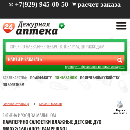
+7(929) 945-00-50
расчет заказа
проверить бракованные серии лекарств
ВСЕ ЛЕКАРСТВА:
ПО АЛФАВИТУ
ПО НАЗВАНИЮ
ПО ЛЕЧЕБНОМУ СВОЙСТВУ
ПО БОЛЕЗНЯМ
Главная страница
Мама и малыш
Гигиена и уход за малышом
ГИГИЕНА И УХОД ЗА МАЛЫШОМ
ПАМПЕРИНО САЛФЕТКИ ВЛАЖНЫЕ ДЕТСКИЕ ДУО №80Х2(160)
ПАМПЕРИНО САЛФЕТКИ ВЛАЖНЫЕ ДЕТСКИЕ ДУО
АЛОЭ [PAMPERINO]
№80Х2(160) АЛОЭ [PAMPERINO]