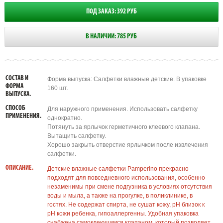
ПОД ЗАКАЗ: 392 РУБ
В НАЛИЧИИ: 785 РУБ
СОСТАВ И
Форма выпуска: Салфетки влажные детские. В упаковке
ФОРМА
160 шт.
ВЫПУСКА.
СПОСОБ
Для наружного применения. Использовать салфетку
ПРИМЕНЕНИЯ.
однократно.
Потянуть за ярлычок герметичного клеевого клапана.
Вытащить салфетку.
Хорошо закрыть отверстие ярлычком после извлечения
салфетки.
ОПИСАНИЕ.
Детские влажные салфетки Pamperino прекрасно
подходят для повседневного использования, особенно
незаменимы при смене подгузника в условиях отсутствия
воды и мыла, а также на прогулке, в поликлинике, в
гостях. Не содержат спирта, не сушат кожу, pH близок к
pH кожи ребенка, гипоаллергенны. Удобная упаковка
снабжена самоклеющимся клапаном, который позволяет