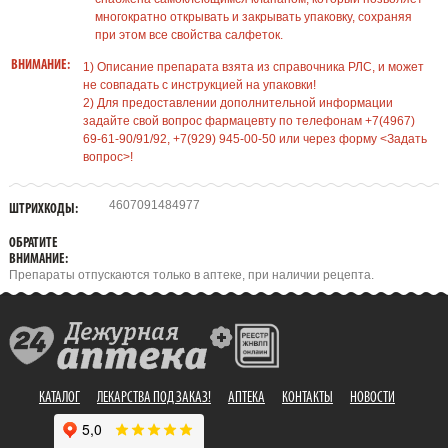
многократно открывать и закрывать упаковку, сохраняя
при этом все свойства салфеток.
ВНИМАНИЕ:
1) Описание препарата взята из справочника РЛС, и может
не совпадать с инструкцией на упаковки!
2) Для предоставлении дополнительной информации
задайте свой вопрос фармацевту по телефонам +7(4967)
69-61-90/91/92, +7(929) 945-00-50 или через форму <Задать
вопрос>!
4607091484977
ШТРИХКОДЫ:
ОБРАТИТЕ
ВНИМАНИЕ:
Препараты отпускаются только в аптеке, при наличии рецепта.
КАТАЛОГ
ЛЕКАРСТВА ПОД ЗАКАЗ!
АПТЕКА
КОНТАКТЫ
НОВОСТИ