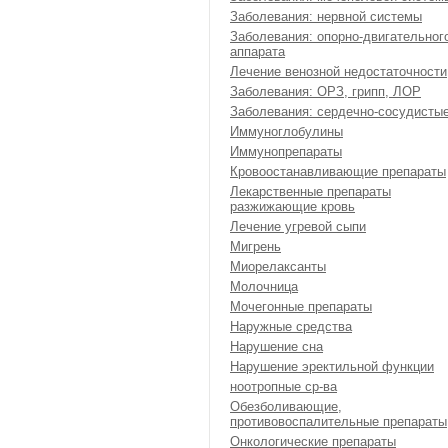
Заболевания: нервной системы
Заболевания: опорно-двигательног
аппарата
Лечение венозной недостаточности
Заболевания: ОРЗ, грипп, ЛОР
Заболевания: сердечно-сосудисты
Иммуноглобулины
Иммунопрепараты
Кровоостанавливающие препараты
Лекарственные препараты
разжижающие кровь
Лечение угревой сыпи
Мигрень
Миорелаксанты
Молочница
Мочегонные препараты
Наружные средства
Нарушение сна
Нарушение эректильной функции
ноотропные ср-ва
Обезболивающие,
противовоспалительные препараты
Онкологические препараты