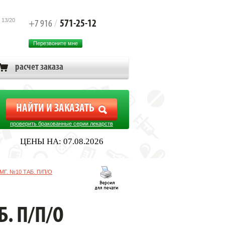
 13/20
571-25-12
+7 916
/
Перезвоните мне
расчет заказа
проверить бракованные серии лекарств
ЦЕНЫ НА: 07.08.2026
Г. №10 ТАБ. П/П/О
. П/П/О