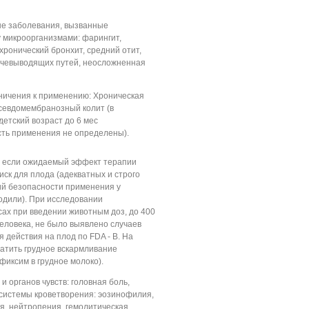
е заболевания, вызванные
 микроорганизмами: фарингит,
 хронический бронхит, средний отит,
чевыводящих путей, неосложненная
ничения к применению: Хроническая
псевдомембранозный колит (в
детский возраст до 6 мес
сть применения не определены).
, если ожидаемый эффект терапии
ск для плода (адекватных и строго
й безопасности применения у
дили). При исследовании
ах при введении животным доз, до 400
еловека, не было выявлено случаев
 действия на плод по FDA - B. На
атить грудное вскармливание
фиксим в грудное молоко).
 органов чувств: головная боль,
 системы кроветворения: эозинофилия,
я, нейтропения, гемолитическая