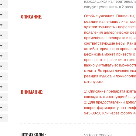
находящихся на перитонеаль
следует уменьшить в 2 раза.
Особые указания: Пациенты,
ОПИСАНИЕ.
реакции на пенициллины, мо
чувствительность к цефалос
появления аллергической ре
применение препарата и при
соответствующие меры. Как и
антибактериальных препара
цефиксима может привести к рос
проявляется развитием тяжел
важно учитывать возможност
колита. Во время лечения в
реакция Кумбса и ложнополож
кетонурию.
1) Описание препарата взята
ВНИМАНИЕ:
совпадать с инструкцией на у
2) Для предоставлении допо
вопрос фармацевту по телефо
945-00-50 или через форму <
ШТРИХКОДЫ:
5310001206628