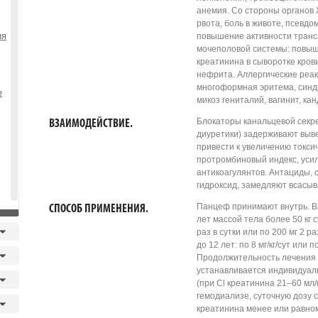
анемия. Со стороны органов 
рвота, боль в животе, псевд
ия
повышение активности транс
мочеполовой системы: повыш
креатинина в сыворотке кров
нефрита. Аллергические реакц
многоформная эритема, синд
е
микоз гениталий, вагинит, кан
Блокаторы канальцевой секре
ВЗАИМОДЕЙСТВИЕ.
диуретики) задерживают выв
привести к увеличению токси
протромбиновый индекс, уси
антикоагулянтов. Антациды,
гидроксид, замедляют всасыв
Панцеф принимают внутрь. В
СПОСОБ ПРИМЕНЕНИЯ.
лет массой тела более 50 кг 
раз в сутки или по 200 мг 2 ра
до 12 лет: по 8 мг/кг/сут или п
Продолжительность лечения 
устанавливается индивидуал
(при Cl креатинина 21–60 мл
гемодиализе, суточную дозу 
креатинина менее или равном