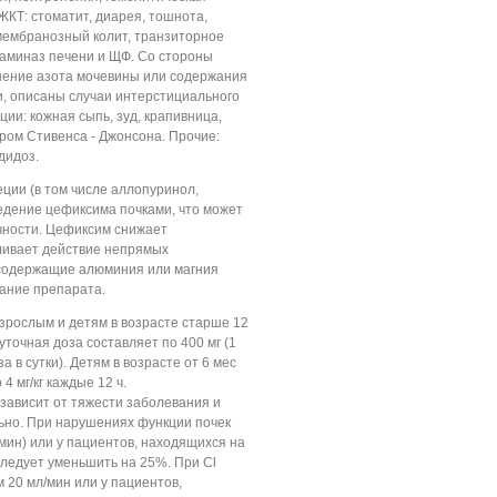
ЖКТ: стоматит, диарея, тошнота,
омембранозный колит, транзиторное
аминаз печени и ЩФ. Со стороны
ение азота мочевины или содержания
и, описаны случаи интерстициального
ии: кожная сыпь, зуд, крапивница,
ром Стивенса - Джонсона. Прочие:
дидоз.
ции (в том числе аллопуринол,
едение цефиксима почками, что может
чности. Цефиксим снижает
ливает действие непрямых
 содержащие алюминия или магния
ание препарата.
зрослым и детям в возрасте старше 12
суточная доза составляет по 400 мг (1
за в сутки). Детям в возрасте от 6 мес
о 4 мг/кг каждые 12 ч.
зависит от тяжести заболевания и
ьно. При нарушениях функции почек
/мин) или у пациентов, находящихся на
следует уменьшить на 25%. При Cl
 20 мл/мин или у пациентов,