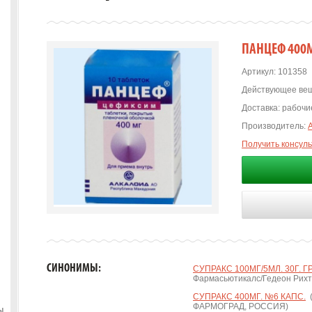
ПАНЦЕФ 400М
Артикул:
101358
Действующее вещ
Доставка:
рабочие
Производитель:
Получить консул
СИНОНИМЫ:
СУПРАКС 100МГ/5МЛ. 30Г. ГР
Фармасьютикалс/Гедеон Рихт
СУПРАКС 400МГ. №6 КАПС.
(
ФАРМОГРАД, РОССИЯ)
ы