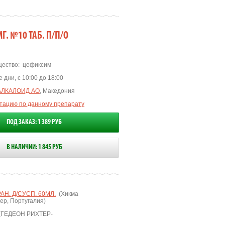
Г. №10 ТАБ. П/П/О
ество:
цефиксим
 дни, с 10:00 до 18:00
АЛКАЛОИД АО
, Македония
ьтацию по данному препарату
ПОД ЗАКАЗ: 1 389 РУБ
В НАЛИЧИИ: 1 845 РУБ
АН. Д/СУСП. 60МЛ.
(Хикма
ер, Португалия)
ГЕДЕОН РИХТЕР-