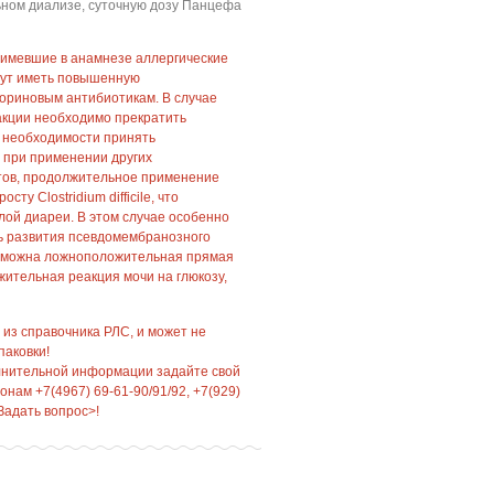
ном диализе, суточную дозу Панцефа
 имевшие в анамнезе аллергические
гут иметь повышенную
пориновым антибиотикам. В случае
акции необходимо прекратить
 необходимости принять
 при применении других
тов, продолжительное применение
ту Clostridium difficile, что
ой диареи. В этом случае особенно
ь развития псевдомембранозного
озможна ложноположительная прямая
ительная реакция мочи на глюкозу,
 из справочника РЛС, и может не
паковки!
лнительной информации задайте свой
нам +7(4967) 69-61-90/91/92, +7(929)
Задать вопрос>!