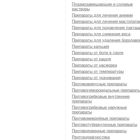
Плазмозамещающие и солевые
растворы
Препараты для лечения анемии
Препараты для лечения мастопати
Препараты для подавления лактац
Препараты для снижения веса
Препараты для удаления бородаво
Препараты кальция
Препараты от боли в горле
Препараты от кашля
Препараты от насморка
Препараты от температуры
Препараты от укачивания
Противовирусные препараты
Противогемороидальные препарат
Противогрибковые внутренние
препараты
Противогрибковые наружные
препараты
Противомикробные препараты
Противотуберкулезные препараты
Противоязвенные препараты
Рентгендиагностика