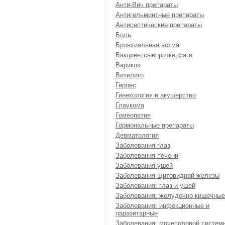
Анти-Вич препараты
Антигельминтные препараты
Антисептические препараты
Боль
Бронхиальная астма
Вакцины,сыворотки,фаги
Варикоз
Витилиго
Герпес
Гинекология и акушерство
Глаукома
Гомеопатия
Гормональные препараты
Дерматология
Заболевания глаз
Заболевания печени
Заболевания ушей
Заболевания щитовидной железы
Заболевания: глаз и ушей
Заболевания: желудочно-кишечные
Заболевания: инфекционные и
паразитарные
Заболевания: мочеполовой систем