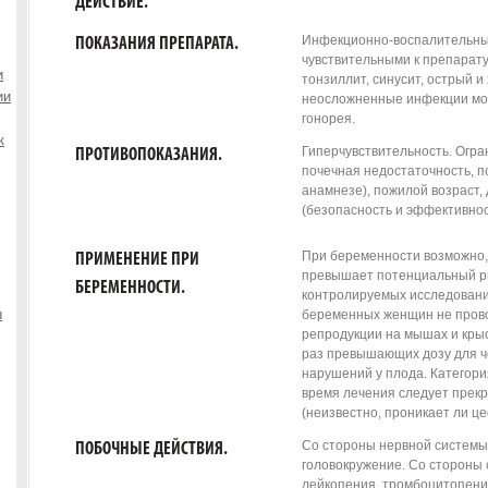
ДЕЙСТВИЕ.
Инфекционно-воспалительны
ПОКАЗАНИЯ ПРЕПАРАТА.
чувствительными к препарату
и
тонзиллит, синусит, острый и
ии
неосложненные инфекции мо
гонорея.
к
Гиперчувствительность. Огра
ПРОТИВОПОКАЗАНИЯ.
почечная недостаточность, 
анамнезе), пожилой возраст, 
(безопасность и эффективно
При беременности возможно
ПРИМЕНЕНИЕ ПРИ
превышает потенциальный ри
БЕРЕМЕННОСТИ.
контролируемых исследовани
ы
беременных женщин не прово
репродукции на мышах и крыс
раз превышающих дозу для ч
нарушений у плода. Категория
время лечения следует прекр
(неизвестно, проникает ли це
Со стороны нервной системы и
ПОБОЧНЫЕ ДЕЙСТВИЯ.
головокружение. Со стороны
лейкопения, тромбоцитопени