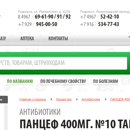
Подольск, ул. Ревпроспект д. 31/30
Подольск, Ленинградский проезд,
69-61-90 / 91 / 92
52-42-10
8 4967
/
+7 4967
/
945-00-50
534-77-43
+7 929
/
+7 916
/
АЗ!
АПТЕКА
КОНТАКТЫ
ПО НАЗВАНИЮ
ПО ЛЕЧЕБНОМУ СВОЙСТВУ
ПО БОЛЕЗНЯМ
Главная страница
Лекарства
Антибиотики
ПАНЦЕФ 400М
АНТИБИОТИКИ
ПАНЦЕФ 400МГ. №10 ТАБ