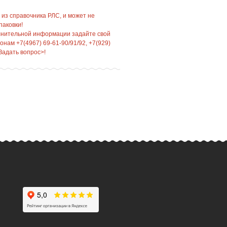
 из справочника РЛС, и может не
паковки!
лнительной информации задайте свой
нам +7(4967) 69-61-90/91/92, +7(929)
Задать вопрос>!