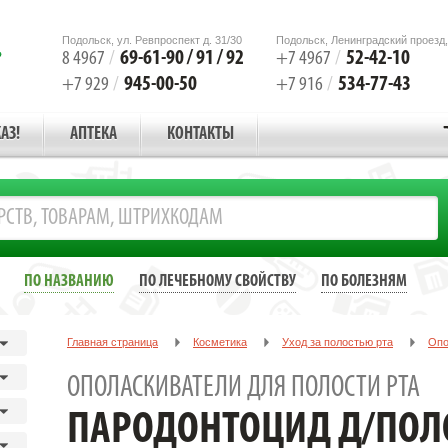
Подольск, ул. Ревпроспект д. 31/30
Подольск, Ленинградский проезд,
69-61-90 / 91 / 92
52-42-10
8 4967
/
+7 4967
/
945-00-50
534-77-43
+7 929
/
+7 916
/
АЗ!
АПТЕКА
КОНТАКТЫ
ПО НАЗВАНИЮ
ПО ЛЕЧЕБНОМУ СВОЙСТВУ
ПО БОЛЕЗНЯМ
Главная страница
Косметика
Уход за полостью рта
Опо
ПАРОДОНТОЦИД Д/ПОЛОСТИ РТА 25МЛ. СПРЕЙ
ОПОЛАСКИВАТЕЛИ ДЛЯ ПОЛОСТИ РТА
ПАРОДОНТОЦИД Д/ПОЛ