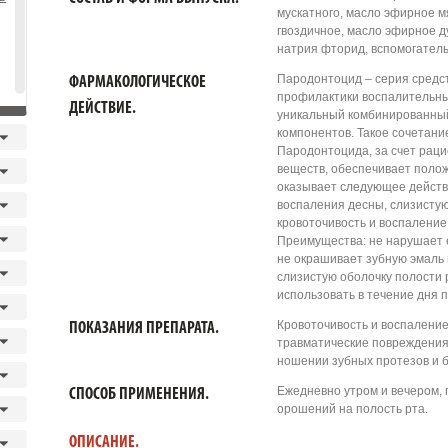
мускатного, масло эфирное 
гвоздичное, масло эфирное 
натрия фторид, вспомогател
Пародонтоцид – серия средст
ФАРМАКОЛОГИЧЕСКОЕ
профилактики воспалительны
ДЕЙСТВИЕ.
уникальный комбинированный
компонентов. Такое сочетани
Пародонтоцида, за счет рац
веществ, обеспечивает поло
оказывает следующее действ
воспаления десны, слизисту
кровоточивость и воспаление
Преимущества: не нарушает 
не окрашивает зубную эмаль
слизистую оболочку полости р
использовать в течение дня 
Кровоточивость и воспаление
ПОКАЗАНИЯ ПРЕПАРАТА.
травматические повреждения
ношении зубных протезов и б
Ежедневно утром и вечером, п
СПОСОБ ПРИМЕНЕНИЯ.
орошений на полость рта.
ОПИСАНИЕ.