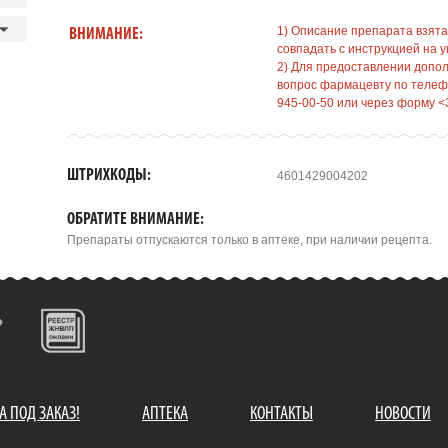
1) Описание препарата взята
ВНИМАНИЕ:
совпадать с инструкцией на у
2) Для предоставлении допо
вопрос фармацевту по телефо
945-00-50 или через форму <
ШТРИХКОДЫ:
4601429004202
ОБРАТИТЕ ВНИМАНИЕ:
Препараты отпускаются только в аптеке, при наличии рецепта.
А ПОД ЗАКАЗ!
АПТЕКА
КОНТАКТЫ
НОВОСТИ