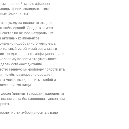
мяты перечной, масло эфирное
душицы, фенилсалицилат, тимол,
ьные компоненты.
в по уходу за полостью рта для
х заболеваний. Средство имеет
 состав на основе натуральных
е активных компонентов
ионально подобранного комплекса
жительный устойчивый результат и
ие: предохраняет от инфицирования и
ю оболочку полости рта уменьшает
 десен освежает дыхание.
естественную микрофлору полости рта
 и пломбы равномерно орошает
та можно всегда носить с собой и
после приема пищи.
 десен (гингивит) стоматит пародонтит
 полости рта болезненность десен при
рекетов.
осле чистки зубов наносить в виде