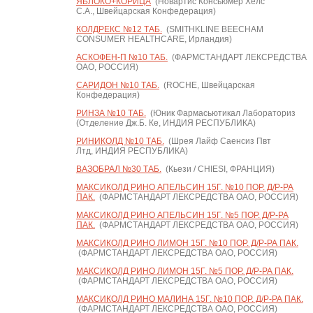
ЯБЛОКО+КОРИЦА
(Новартис Консьюмер Хелс
С.А., Швейцарская Конфедерация)
КОЛДРЕКС №12 ТАБ.
(SMITHKLINE BEECHAM
CONSUMER HEALTHCARE, Ирландия)
АСКОФЕН-П №10 ТАБ.
(ФАРМСТАНДАРТ ЛЕКСРЕДСТВА
ОАО, РОССИЯ)
САРИДОН №10 ТАБ.
(ROCHE, Швейцарская
Конфедерация)
РИНЗА №10 ТАБ.
(Юник Фармасьютикал Лабораториз
(Отделение Дж.Б. Ке, ИНДИЯ РЕСПУБЛИКА)
РИНИКОЛД №10 ТАБ.
(Шрея Лайф Саенсиз Пвт
Лтд, ИНДИЯ РЕСПУБЛИКА)
ВАЗОБРАЛ №30 ТАБ.
(Кьези / CHIESI, ФРАНЦИЯ)
МАКСИКОЛД РИНО АПЕЛЬСИН 15Г. №10 ПОР. Д/Р-РА
ПАК.
(ФАРМСТАНДАРТ ЛЕКСРЕДСТВА ОАО, РОССИЯ)
МАКСИКОЛД РИНО АПЕЛЬСИН 15Г. №5 ПОР. Д/Р-РА
ПАК.
(ФАРМСТАНДАРТ ЛЕКСРЕДСТВА ОАО, РОССИЯ)
МАКСИКОЛД РИНО ЛИМОН 15Г. №10 ПОР. Д/Р-РА ПАК.
(ФАРМСТАНДАРТ ЛЕКСРЕДСТВА ОАО, РОССИЯ)
МАКСИКОЛД РИНО ЛИМОН 15Г. №5 ПОР. Д/Р-РА ПАК.
(ФАРМСТАНДАРТ ЛЕКСРЕДСТВА ОАО, РОССИЯ)
МАКСИКОЛД РИНО МАЛИНА 15Г. №10 ПОР. Д/Р-РА ПАК.
(ФАРМСТАНДАРТ ЛЕКСРЕДСТВА ОАО, РОССИЯ)