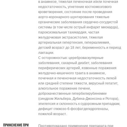
в анамнезе, тяжелая печеночная и/или почечная
недостаточность, угнетение костномозгового
кроветворения, состояние после проведения
аорто-коронарного шунтирования тяжелые
органические заболевания сердечно-сосудистой
системы (в том числе острый инфаркт миокарда),
пароксизмальная тахикардия, частая
желудочковая экстрасистолия, тяжелая
артериальная гипертензия, гиперкалиемия,
детский возраст до 18 лет, беременность и период
лактации.
С осторожностью: цереброваскулярные
заболевания, сахарный диабет, заболевания
периферических артерий, язвенные поражения
желудочно-кишечного тракта в анамнезе,
почечная и печеночная недостаточность легкой
или средней степени тяжести, вирусный гепатит,
алкогольное поражение печени,
доброкачественные гипербилирубинемии
(синдром Жильбера, Дубина-Джонсона и Ротора),
эпилепсия и склонность к судорожным припадкам,
дефицит глюкозо-6-фосфатдегидрогеназы,
пожилой возраст.
ПРИМЕНЕНИЕ ПРИ
Противопоказано применение препарата при