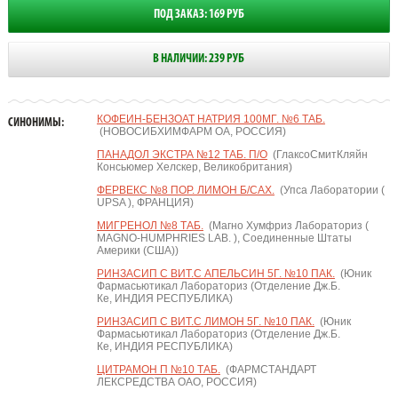
ПОД ЗАКАЗ: 169 РУБ
В НАЛИЧИИ: 239 РУБ
КОФЕИН-БЕНЗОАТ НАТРИЯ 100МГ. №6 ТАБ.
СИНОНИМЫ:
(НОВОСИБХИМФАРМ ОА, РОССИЯ)
ПАНАДОЛ ЭКСТРА №12 ТАБ. П/О
(ГлаксоСмитКляйн
Консьюмер Хелскер, Великобритания)
ФЕРВЕКС №8 ПОР. ЛИМОН Б/САХ.
(Упса Лаборатории (
UPSA ), ФРАНЦИЯ)
МИГРЕНОЛ №8 ТАБ.
(Магно Хумфриз Лабораториз (
MAGNO-HUMPHRIES LAB. ), Соединенные Штаты
Америки (США))
РИНЗАСИП С ВИТ.С АПЕЛЬСИН 5Г. №10 ПАК.
(Юник
Фармасьютикал Лабораториз (Отделение Дж.Б.
Ке, ИНДИЯ РЕСПУБЛИКА)
РИНЗАСИП С ВИТ.С ЛИМОН 5Г. №10 ПАК.
(Юник
Фармасьютикал Лабораториз (Отделение Дж.Б.
Ке, ИНДИЯ РЕСПУБЛИКА)
ЦИТРАМОН П №10 ТАБ.
(ФАРМСТАНДАРТ
ЛЕКСРЕДСТВА ОАО, РОССИЯ)