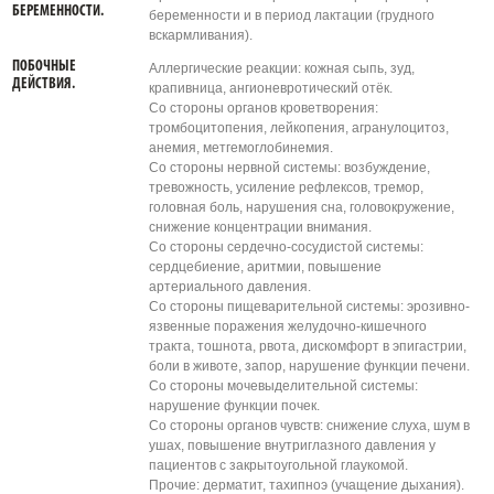
БЕРЕМЕННОСТИ.
беременности и в период лактации (грудного
вскармливания).
ПОБОЧНЫЕ
Аллергические реакции: кожная сыпь, зуд,
ДЕЙСТВИЯ.
крапивница, ангионевротический отёк.
Со стороны органов кроветворения:
тромбоцитопения, лейкопения, агранулоцитоз,
анемия, метгемоглобинемия.
Со стороны нервной системы: возбуждение,
тревожность, усиление рефлексов, тремор,
головная боль, нарушения сна, головокружение,
снижение концентрации внимания.
Со стороны сердечно-сосудистой системы:
сердцебиение, аритмии, повышение
артериального давления.
Со стороны пищеварительной системы: эрозивно-
язвенные поражения желудочно-кишечного
тракта, тошнота, рвота, дискомфорт в эпигастрии,
боли в животе, запор, нарушение функции печени.
Со стороны мочевыделительной системы:
нарушение функции почек.
Со стороны органов чувств: снижение слуха, шум в
ушах, повышение внутриглазного давления у
пациентов с закрытоугольной глаукомой.
Прочие: дерматит, тахипноэ (учащение дыхания).