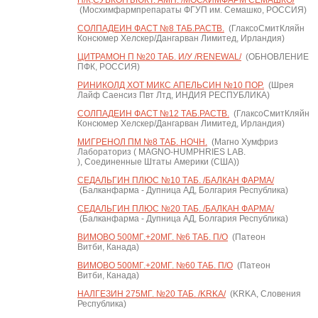
П/К,СУБКОНЪЮКТ. АМП. /МОСХИМФАРМ СЕМАШКО/
(Мосхимфармпрепараты ФГУП им. Семашко, РОССИЯ)
СОЛПАДЕИН ФАСТ №8 ТАБ.РАСТВ.
(ГлаксоСмитКляйн
Консюмер Хелскер/Дангарван Лимитед, Ирландия)
ЦИТРАМОН П №20 ТАБ. И/У /RENEWAL/
(ОБНОВЛЕНИЕ
ПФК, РОССИЯ)
РИНИКОЛД ХОТ МИКС АПЕЛЬСИН №10 ПОР.
(Шрея
Лайф Саенсиз Пвт Лтд, ИНДИЯ РЕСПУБЛИКА)
СОЛПАДЕИН ФАСТ №12 ТАБ.РАСТВ.
(ГлаксоСмитКляйн
Консюмер Хелскер/Дангарван Лимитед, Ирландия)
МИГРЕНОЛ ПМ №8 ТАБ. НОЧН.
(Магно Хумфриз
Лабораториз ( MAGNO-HUMPHRIES LAB.
), Соединенные Штаты Америки (США))
СЕДАЛЬГИН ПЛЮС №10 ТАБ. /БАЛКАН ФАРМА/
(Балканфарма - Дупница АД, Болгария Республика)
СЕДАЛЬГИН ПЛЮС №20 ТАБ. /БАЛКАН ФАРМА/
(Балканфарма - Дупница АД, Болгария Республика)
ВИМОВО 500МГ.+20МГ. №6 ТАБ. П/О
(Патеон
Витби, Канада)
ВИМОВО 500МГ.+20МГ. №60 ТАБ. П/О
(Патеон
Витби, Канада)
НАЛГЕЗИН 275МГ. №20 ТАБ. /KRKA/
(KRKA, Словения
Республика)