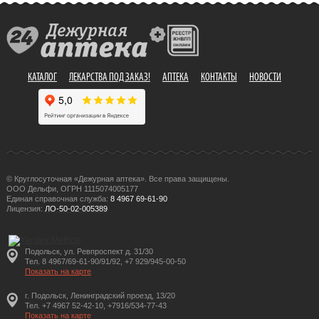
КАТАЛОГ
ЛЕКАРСТВА ПОД ЗАКАЗ!
АПТЕКА
КОНТАКТЫ
НОВОСТИ
© Круглосуточная «Дежурная аптека». Все права защищены.
ООО Дельфи, ОГРН 1115074005177
Единая справочная служба:
8 4967 69-61-90
Лицензия:
ЛО-50-02-005389
Подольск, ул. Ревпроспект д. 31/30
Тел. 8 4967/69-61-90/91/92, +7 929/945-00-50
Показать на карте
г. Подольск, Ленинградский проезд, 13/20
Тел. +7 4967 52-42-10, +7916/534-77-43
Показать на карте