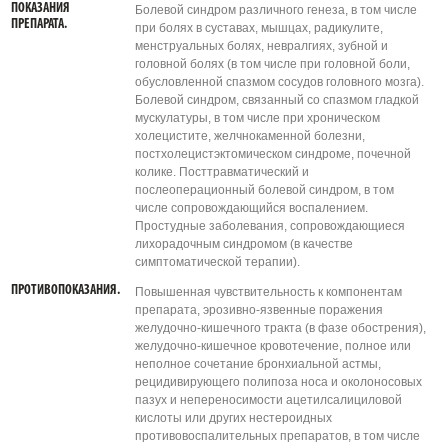
ПОКАЗАНИЯ
Болевой синдром различного генеза, в том числе
ПРЕПАРАТА.
при болях в суставах, мышцах, радикулите,
менструальных болях, невралгиях, зубной и
головной болях (в том числе при головной боли,
обусловленной спазмом сосудов головного мозга).
Болевой синдром, связанный со спазмом гладкой
мускулатуры, в том числе при хроническом
холецистите, желчнокаменной болезни,
постхолецистэктомическом синдроме, почечной
колике. Посттравматический и
послеоперационный болевой синдром, в том
числе сопровождающийся воспалением.
Простудные заболевания, сопровождающиеся
лихорадочным синдромом (в качестве
симптоматической терапии).
ПРОТИВОПОКАЗАНИЯ.
Повышенная чувствительность к компонентам
препарата, эрозивно-язвенные поражения
желудочно-кишечного тракта (в фазе обострения),
желудочно-кишечное кровотечение, полное или
неполное сочетание бронхиальной астмы,
рецидивирующего полипоза носа и околоносовых
пазух и непереносимости ацетилсалициловой
кислоты или других нестероидных
противовоспалительных препаратов, в том числе