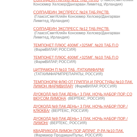
СОЛПАДЕИН АКТИВ №12 ТАБ. П/П/О
(ГлаксоСмитКляйн
Консюмер Хелскер/Дангарван Лимитед, Ирландия)
СОЛПАДЕИН ЭКСПРЕСС №24 ТАБ.РАСТВ.
(ГлаксоСмитКляйн Консюмер Хелскер/Дангарван
Лимитед, Ирландия)
СОЛПАДЕИН ЭКСПРЕСС №12 ТАБ.РАСТВ.
(ГлаксоСмитКляйн Консюмер Хелскер/Дангарван
Лимитед, Ирландия)
ТЕМПОНЕТ ПЛЮС 400МГ.+325МГ. №20 ТАБ.П.О
(ФармВИЛАР, РОССИЯ)
ТЕМПОНЕТ ПЛЮС 400МГ.+325МГ. №10 ТАБ.П.О
(ФармВИЛАР, РОССИЯ)
ЦИТРАМОН П №10 ТАБ. /ТАТХИМФАРМ/
(ТАТХИМФАРМПРЕПАРАТЫ, РОССИЯ)
ТЕМПОНОРМ ФЛЮ ОТ ГРИППА И ПРОСТУДЫ №10 ПАК.
ЛИМОН /ФАРМВИЛАР/
(ФармВИЛАР, РОССИЯ)
ДУОКОЛД №9 ПАК.ДЕНЬ+ 3 ПАК. НОЧЬ НАБОР ПОР. СО
ВКУСОМ ЛИМОНА
(ВЕРТЕКС, РОССИЯ)
ДУОКОЛД №9 ПАК.ДЕНЬ+ 3 ПАК. НОЧЬ НАБОР ПОР. /
КЛЮКВА/
(ВЕРТЕКС, РОССИЯ)
ДУОКОЛД №9 ПАК.ДЕНЬ+ 3 ПАК. НОЧЬ НАБОР ПОР. /
ЛИМОН/
(ВЕРТЕКС, РОССИЯ)
КВАДРИКОЛД ЛИМОН ПОР Д/ПРИГ. Р-РА №10 ПАК.
(Фармакор Продакшн/Пульс, РОССИЯ)