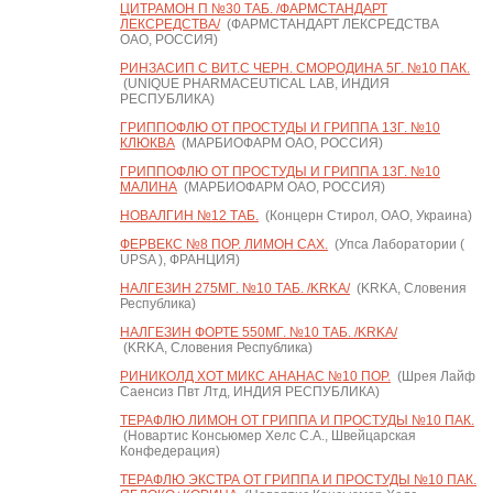
ЦИТРАМОН П №30 ТАБ. /ФАРМСТАНДАРТ
ЛЕКСРЕДСТВА/
(ФАРМСТАНДАРТ ЛЕКСРЕДСТВА
ОАО, РОССИЯ)
РИНЗАСИП С ВИТ.С ЧЕРН. СМОРОДИНА 5Г. №10 ПАК.
(UNIQUE PHARMACEUTICAL LAB, ИНДИЯ
РЕСПУБЛИКА)
ГРИППОФЛЮ ОТ ПРОСТУДЫ И ГРИППА 13Г. №10
КЛЮКВА
(МАРБИОФАРМ ОАО, РОССИЯ)
ГРИППОФЛЮ ОТ ПРОСТУДЫ И ГРИППА 13Г. №10
МАЛИНА
(МАРБИОФАРМ ОАО, РОССИЯ)
НОВАЛГИН №12 ТАБ.
(Концерн Стирол, ОАО, Украина)
ФЕРВЕКС №8 ПОР. ЛИМОН САХ.
(Упса Лаборатории (
UPSA ), ФРАНЦИЯ)
НАЛГЕЗИН 275МГ. №10 ТАБ. /KRKA/
(KRKA, Словения
Республика)
НАЛГЕЗИН ФОРТЕ 550МГ. №10 ТАБ. /KRKA/
(KRKA, Словения Республика)
РИНИКОЛД ХОТ МИКС АНАНАС №10 ПОР.
(Шрея Лайф
Саенсиз Пвт Лтд, ИНДИЯ РЕСПУБЛИКА)
ТЕРАФЛЮ ЛИМОН ОТ ГРИППА И ПРОСТУДЫ №10 ПАК.
(Новартис Консьюмер Хелс С.А., Швейцарская
Конфедерация)
ТЕРАФЛЮ ЭКСТРА ОТ ГРИППА И ПРОСТУДЫ №10 ПАК.