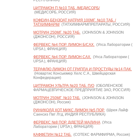
РЕСПУБЛИКА)
ЦИТРАМОН П №10 ТАБ. /МЕДИСОРБ/
(МЕДИСОРБ, РОССИЯ)
КОФЕИН-БЕНЗОАТ НАТРИЯ 100МГ. №10 ТАБ. /
ТАТХИМФАРМ/
(ТАТХИМФАРМПРЕПАРАТЫ, РОССИЯ)
МОТРИН 250МГ. №20 ТАБ.
(JOHNSON & JOHNSON
(ДЖОНСОН), РОССИЯ)
ФЕРВЕКС №4 ПОР. ЛИМОН Б/САХ.
(Упса Лаборатории (
UPSA ), ФРАНЦИЯ)
ФЕРВЕКС №4 ПОР. ЛИМОН САХ.
(Упса Лаборатории (
UPSA ), ФРАНЦИЯ)
ТЕРАФЛЮ ЛИМОН ОТ ГРИППА И ПРОСТУДЫ №14 ПАК.
(Новартис Консьюмер Хелс С.А., Швейцарская
Конфедерация)
ЦИТРАМОН УЛЬТРА №20 ТАБ. П/О
(ОБОЛЕНСКОЕ
ФАРМАЦЕВТИЧЕСКОЕ ПРЕДПРИЯТИЕ ЗАО, РОССИЯ)
МОТРИН 250МГ. №10 ТАБ.
(JOHNSON & JOHNSON
(ДЖОНСОН), Россия)
РИНИКОЛД ХОТ МИКС ЛИМОН №5 ПОР.
(Шрея Лайф
Саенсиз Пвт Лтд, ИНДИЯ РЕСПУБЛИКА)
ФЕРВЕКС №8 ПОР. Д/ДЕТЕЙ МАЛИНА
(Упса
Лаборатории ( UPSA ), ФРАНЦИЯ)
КАФФЕТИН №12 ТАБ.
(СОТЕКС ФАРМФИРМА, Россия)