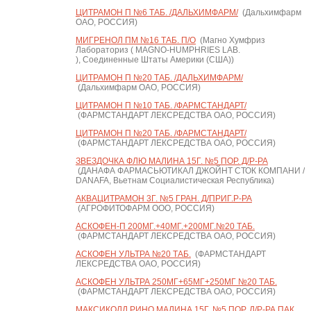
ЦИТРАМОН П №6 ТАБ. /ДАЛЬХИМФАРМ/
(Дальхимфарм
ОАО, РОССИЯ)
МИГРЕНОЛ ПМ №16 ТАБ. П/О
(Магно Хумфриз
Лабораториз ( MAGNO-HUMPHRIES LAB.
), Соединенные Штаты Америки (США))
ЦИТРАМОН П №20 ТАБ. /ДАЛЬХИМФАРМ/
(Дальхимфарм ОАО, РОССИЯ)
ЦИТРАМОН П №10 ТАБ. /ФАРМСТАНДАРТ/
(ФАРМСТАНДАРТ ЛЕКСРЕДСТВА ОАО, РОССИЯ)
ЦИТРАМОН П №20 ТАБ. /ФАРМСТАНДАРТ/
(ФАРМСТАНДАРТ ЛЕКСРЕДСТВА ОАО, РОССИЯ)
ЗВЕЗДОЧКА ФЛЮ МАЛИНА 15Г. №5 ПОР. Д/Р-РА
(ДАНАФА ФАРМАСЬЮТИКАЛ ДЖОЙНТ СТОК КОМПАНИ /
DANAFA, Вьетнам Социалистическая Республика)
АКВАЦИТРАМОН 3Г. №5 ГРАН. Д/ПРИГ.Р-РА
(АГРОФИТОФАРМ ООО, РОССИЯ)
АСКОФЕН-П 200МГ.+40МГ.+200МГ.№20 ТАБ.
(ФАРМСТАНДАРТ ЛЕКСРЕДСТВА ОАО, РОССИЯ)
АСКОФЕН УЛЬТРА №20 ТАБ.
(ФАРМСТАНДАРТ
ЛЕКСРЕДСТВА ОАО, РОССИЯ)
АСКОФЕН УЛЬТРА 250МГ+65МГ+250МГ №20 ТАБ.
(ФАРМСТАНДАРТ ЛЕКСРЕДСТВА ОАО, РОССИЯ)
МАКСИКОЛД РИНО МАЛИНА 15Г. №5 ПОР. Д/Р-РА ПАК.