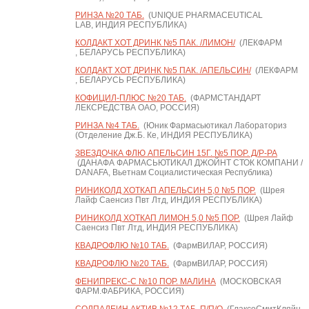
РИНЗА №20 ТАБ.
(UNIQUE PHARMACEUTICAL
LAB, ИНДИЯ РЕСПУБЛИКА)
КОЛДАКТ ХОТ ДРИНК №5 ПАК. /ЛИМОН/
(ЛЕКФАРМ
, БЕЛАРУСЬ РЕСПУБЛИКА)
КОЛДАКТ ХОТ ДРИНК №5 ПАК. /АПЕЛЬСИН/
(ЛЕКФАРМ
, БЕЛАРУСЬ РЕСПУБЛИКА)
КОФИЦИЛ-ПЛЮС №20 ТАБ.
(ФАРМСТАНДАРТ
ЛЕКСРЕДСТВА ОАО, РОССИЯ)
РИНЗА №4 ТАБ.
(Юник Фармасьютикал Лабораториз
(Отделение Дж.Б. Ке, ИНДИЯ РЕСПУБЛИКА)
ЗВЕЗДОЧКА ФЛЮ АПЕЛЬСИН 15Г. №5 ПОР. Д/Р-РА
(ДАНАФА ФАРМАСЬЮТИКАЛ ДЖОЙНТ СТОК КОМПАНИ /
DANAFA, Вьетнам Социалистическая Республика)
РИНИКОЛД ХОТКАП АПЕЛЬСИН 5,0 №5 ПОР.
(Шрея
Лайф Саенсиз Пвт Лтд, ИНДИЯ РЕСПУБЛИКА)
РИНИКОЛД ХОТКАП ЛИМОН 5,0 №5 ПОР.
(Шрея Лайф
Саенсиз Пвт Лтд, ИНДИЯ РЕСПУБЛИКА)
КВАДРОФЛЮ №10 ТАБ.
(ФармВИЛАР, РОССИЯ)
КВАДРОФЛЮ №20 ТАБ.
(ФармВИЛАР, РОССИЯ)
ФЕНИПРЕКС-С №10 ПОР. МАЛИНА
(МОСКОВСКАЯ
ФАРМ.ФАБРИКА, РОССИЯ)