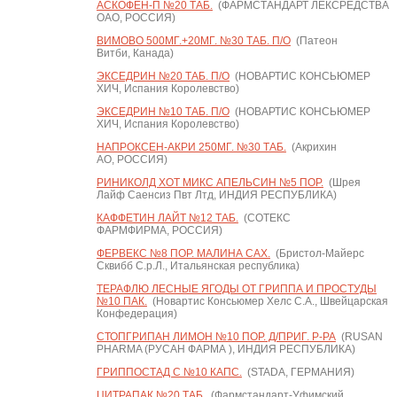
АСКОФЕН-П №20 ТАБ.
(ФАРМСТАНДАРТ ЛЕКСРЕДСТВА
ОАО, РОССИЯ)
ВИМОВО 500МГ.+20МГ. №30 ТАБ. П/О
(Патеон
Витби, Канада)
ЭКСЕДРИН №20 ТАБ. П/О
(НОВАРТИС КОНСЬЮМЕР
ХИЧ, Испания Королевство)
ЭКСЕДРИН №10 ТАБ. П/О
(НОВАРТИС КОНСЬЮМЕР
ХИЧ, Испания Королевство)
НАПРОКСЕН-АКРИ 250МГ. №30 ТАБ.
(Акрихин
АО, РОССИЯ)
РИНИКОЛД ХОТ МИКС АПЕЛЬСИН №5 ПОР.
(Шрея
Лайф Саенсиз Пвт Лтд, ИНДИЯ РЕСПУБЛИКА)
КАФФЕТИН ЛАЙТ №12 ТАБ.
(СОТЕКС
ФАРМФИРМА, РОССИЯ)
ФЕРВЕКС №8 ПОР. МАЛИНА САХ.
(Бристол-Майерс
Сквибб С.р.Л., Итальянская республика)
ТЕРАФЛЮ ЛЕСНЫЕ ЯГОДЫ ОТ ГРИППА И ПРОСТУДЫ
№10 ПАК.
(Новартис Консьюмер Хелс С.А., Швейцарская
Конфедерация)
СТОПГРИПАН ЛИМОН №10 ПОР. Д/ПРИГ. Р-РА
(RUSAN
PHARMA (РУСАН ФАРМА ), ИНДИЯ РЕСПУБЛИКА)
ГРИППОСТАД С №10 КАПС.
(STADA, ГЕРМАНИЯ)
ЦИТРАПАК №20 ТАБ.
(Фармстандарт-Уфимский