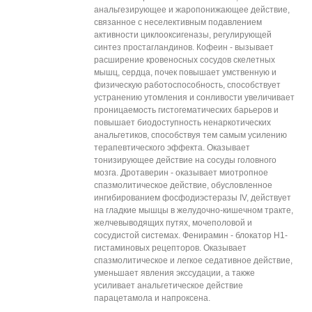
анальгезирующее и жаропонижающее действие,
связанное с неселективным подавлением
активности циклооксигеназы, регулирующей
синтез простагландинов. Кофеин - вызывает
расширение кровеносных сосудов скелетных
мышц, сердца, почек повышает умственную и
физическую работоспособность, способствует
устранению утомления и сонливости увеличивает
проницаемость гистогематических барьеров и
повышает биодоступность ненаркотических
анальгетиков, способствуя тем самым усилению
терапевтического эффекта. Оказывает
тонизирующее действие на сосуды головного
мозга. Дротаверин - оказывает миотропное
спазмолитическое действие, обусловленное
ингибированием фосфодиэстеразы IV, действует
на гладкие мышцы в желудочно-кишечном тракте,
желчевыводящих путях, мочеполовой и
сосудистой системах. Фенирамин - блокатор H1-
гистаминовых рецепторов. Оказывает
спазмолитическое и легкое седативное действие,
уменьшает явления экссудации, а также
усиливает анальгетическое действие
парацетамола и напроксена.