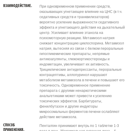
ВЗАИМОДЕЙСТВИЕ.
При одновременном применении средств,
оказывающих угнетающее влияние на ЦНС (в т.ч.
седативных средств и транквилизаторов)
вероятно усиление выраженности седативного
эффекта и угнетающего действия на дыхательный
центр. Усиливает влияние этанола на
психомоторную реакцию. Метамизол натрия
снижает концентрацию циклоспорина. Метамизол
натрия, вытесняя из связи с белком пероральные
гипогликемические препараты, непрямые
антикоагулянты, глюкокортикостероиды и
индометацин, увеличивает их активность.
Трициклические антидепрессанты, пероральные
контрацептивы, аллопуринол нарушают
метаболизм метамизола в печени и повышают его
токсичность. Одновременное применение
препарата с другими ненаркотическими
анальгетиками может привести к усилению
токсических эффектов. Барбитураты,
фенилбутазон и другие индукторы
микросомальных ферментов печени ослабляют
действие метамизола.
СПОСОБ
Пенталгин принимают внутрь по 1 таблетке 1-3
ПРИМЕНЕНИЯ.