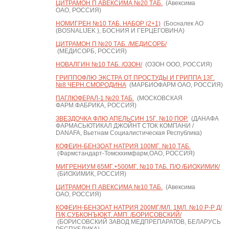
ЦИТРАМОН П АВЕКСИМА №20 ТАБ.
(Авексима
ОАО, РОССИЯ)
НОМИГРЕН №10 ТАБ. НАБОР (2+1)
(Босналек АО
(BOSNALIJEK ), БОСНИЯ И ГЕРЦЕГОВИНА)
ЦИТРАМОН П №20 ТАБ. /МЕДИСОРБ/
(МЕДИСОРБ, РОССИЯ)
НОВАЛГИН №10 ТАБ. /ОЗОН/
(ОЗОН ООО, РОССИЯ)
ГРИППОФЛЮ ЭКСТРА ОТ ПРОСТУДЫ И ГРИППА 13Г.
№8 ЧЕРН.СМОРОДИНА
(МАРБИОФАРМ ОАО, РОССИЯ)
ПАГЛЮФЕРАЛ-1 №20 ТАБ.
(МОСКОВСКАЯ
ФАРМ.ФАБРИКА, РОССИЯ)
ЗВЕЗДОЧКА ФЛЮ АПЕЛЬСИН 15Г. №10 ПОР.
(ДАНАФА
ФАРМАСЬЮТИКАЛ ДЖОЙНТ СТОК КОМПАНИ /
DANAFA, Вьетнам Социалистическая Республика)
КОФЕИН-БЕНЗОАТ НАТРИЯ 100МГ. №10 ТАБ.
(Фармстандарт-Томскхимфарм,ОАО, РОССИЯ)
МИГРЕНИУМ 65МГ.+500МГ. №10 ТАБ. П/О /БИОХИМИК/
(БИОХИМИК, РОССИЯ)
ЦИТРАМОН П АВЕКСИМА №10 ТАБ.
(Авексима
ОАО, РОССИЯ)
КОФЕИН-БЕНЗОАТ НАТРИЯ 200МГ/МЛ. 1МЛ. №10 Р-Р Д/
П/К,СУБКОНЪЮКТ. АМП. /БОРИСОВСКИЙ/
(БОРИСОВСКИЙ ЗАВОД МЕДПРЕПАРАТОВ, БЕЛАРУСЬ