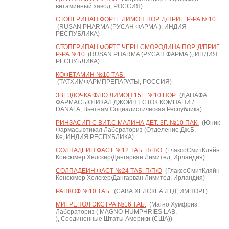
витаминный завод, РОССИЯ)
СТОПГРИПАН ФОРТЕ ЛИМОН ПОР. Д/ПРИГ. Р-РА №10
(RUSAN PHARMA (РУСАН ФАРМА ), ИНДИЯ
РЕСПУБЛИКА)
СТОПГРИПАН ФОРТЕ ЧЕРН.СМОРОДИНА ПОР. Д/ПРИГ.
Р-РА №10
(RUSAN PHARMA (РУСАН ФАРМА ), ИНДИЯ
РЕСПУБЛИКА)
КОФЕТАМИН №10 ТАБ.
(ТАТХИМФАРМПРЕПАРАТЫ, РОССИЯ)
ЗВЕЗДОЧКА ФЛЮ ЛИМОН 15Г. №10 ПОР.
(ДАНАФА
ФАРМАСЬЮТИКАЛ ДЖОЙНТ СТОК КОМПАНИ /
DANAFA, Вьетнам Социалистическая Республика)
РИНЗАСИП С ВИТ.С МАЛИНА ДЕТ. 3Г. №10 ПАК.
(Юник
Фармасьютикал Лабораториз (Отделение Дж.Б.
Ке, ИНДИЯ РЕСПУБЛИКА)
СОЛПАДЕИН ФАСТ №12 ТАБ. П/П/О
(ГлаксоСмитКляйн
Консюмер Хелскер/Дангарван Лимитед, Ирландия)
СОЛПАДЕИН ФАСТ №24 ТАБ. П/П/О
(ГлаксоСмитКляйн
Консюмер Хелскер/Дангарван Лимитед, Ирландия)
РАНКОФ №10 ТАБ.
(САВА ХЕЛСКЕА ЛТД, ИМПОРТ)
МИГРЕНОЛ ЭКСТРА №16 ТАБ.
(Магно Хумфриз
Лабораториз ( MAGNO-HUMPHRIES LAB.
), Соединенные Штаты Америки (США))