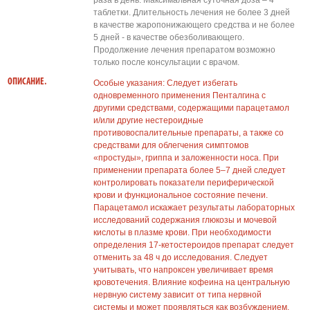
раза в день. Максимальная суточная доза – 4
таблетки. Длительность лечения не более 3 дней
в качестве жаропонижающего средства и не более
5 дней - в качестве обезболивающего.
Продолжение лечения препаратом возможно
только после консультации с врачом.
ОПИСАНИЕ.
Особые указания: Следует избегать
одновременного применения Пенталгина с
другими средствами, содержащими парацетамол
и/или другие нестероидные
противовоспалительные препараты, а также со
средствами для облегчения симптомов
«простуды», гриппа и заложенности носа. При
применении препарата более 5–7 дней следует
контролировать показатели периферической
крови и функциональное состояние печени.
Парацетамол искажает результаты лабораторных
исследований содержания глюкозы и мочевой
кислоты в плазме крови. При необходимости
определения 17-кетостероидов препарат следует
отменить за 48 ч до исследования. Следует
учитывать, что напроксен увеличивает время
кровотечения. Влияние кофеина на центральную
нервную систему зависит от типа нервной
системы и может проявляться как возбуждением,