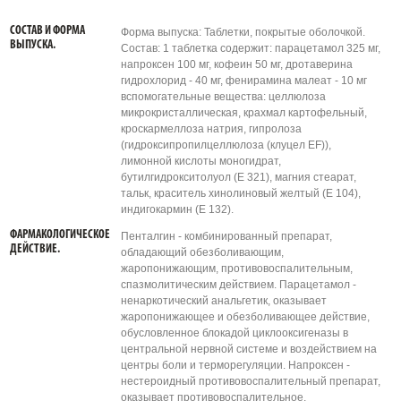
СОСТАВ И ФОРМА
Форма выпуска: Таблетки, покрытые оболочкой.
ВЫПУСКА.
Состав: 1 таблетка содержит: парацетамол 325 мг,
напроксен 100 мг, кофеин 50 мг, дротаверина
гидрохлорид - 40 мг, фенирамина малеат - 10 мг
вспомогательные вещества: целлюлоза
микрокристаллическая, крахмал картофельный,
кроскармеллоза натрия, гипролоза
(гидроксипропилцеллюлоза (клуцел EF)),
лимонной кислоты моногидрат,
бутилгидрокситолуол (Е 321), магния стеарат,
тальк, краситель хинолиновый желтый (Е 104),
индигокармин (Е 132).
ФАРМАКОЛОГИЧЕСКОЕ
Пенталгин - комбинированный препарат,
ДЕЙСТВИЕ.
обладающий обезболивающим,
жаропонижающим, противовоспалительным,
спазмолитическим действием. Парацетамол -
ненаркотический анальгетик, оказывает
жаропонижающее и обезболивающее действие,
обусловленное блокадой циклооксигеназы в
центральной нервной системе и воздействием на
центры боли и терморегуляции. Напроксен -
нестероидный противовоспалительный препарат,
оказывает противовоспалительное,