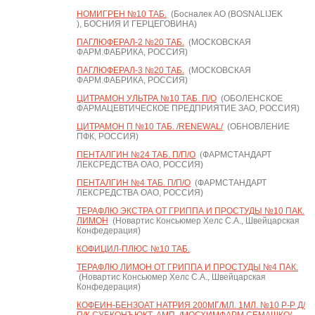
НОМИГРЕН №10 ТАБ.
(Босналек АО (BOSNALIJEK
), БОСНИЯ И ГЕРЦЕГОВИНА)
ПАГЛЮФЕРАЛ-2 №20 ТАБ.
(МОСКОВСКАЯ
ФАРМ.ФАБРИКА, РОССИЯ)
ПАГЛЮФЕРАЛ-3 №20 ТАБ.
(МОСКОВСКАЯ
ФАРМ.ФАБРИКА, РОССИЯ)
ЦИТРАМОН УЛЬТРА №10 ТАБ. П/О
(ОБОЛЕНСКОЕ
ФАРМАЦЕВТИЧЕСКОЕ ПРЕДПРИЯТИЕ ЗАО, РОССИЯ)
ЦИТРАМОН П №10 ТАБ. /RENEWAL/
(ОБНОВЛЕНИЕ
ПФК, РОССИЯ)
ПЕНТАЛГИН №24 ТАБ. П/П/О
(ФАРМСТАНДАРТ
ЛЕКСРЕДСТВА ОАО, РОССИЯ)
ПЕНТАЛГИН №4 ТАБ. П/П/О
(ФАРМСТАНДАРТ
ЛЕКСРЕДСТВА ОАО, РОССИЯ)
ТЕРАФЛЮ ЭКСТРА ОТ ГРИППА И ПРОСТУДЫ №10 ПАК.
ЛИМОН
(Новартис Консьюмер Хелс С.А., Швейцарская
Конфедерация)
КОФИЦИЛ-ПЛЮС №10 ТАБ.
ТЕРАФЛЮ ЛИМОН ОТ ГРИППА И ПРОСТУДЫ №4 ПАК.
(Новартис Консьюмер Хелс С.А., Швейцарская
Конфедерация)
КОФЕИН-БЕНЗОАТ НАТРИЯ 200МГ/МЛ. 1МЛ. №10 Р-Р Д/