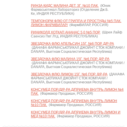
РИНЗА КИДС МАЛИНА ДЕТ. 3Г. №10 ПАК.
(Юник
Фармасьютикал Лабораториз (Отделение Дж.Б.
Ке, ИНДИЯ РЕСПУБЛИКА)
ТЕМПОНОРМ ФЛЮ ОТ ГРИППА И ПРОСТУДЫ №5 ПАК.
ЛИМОН /ФАРМВИЛАР/
(ФармВИЛАР, РОССИЯ)
РИНИКОЛД ХОТКАП АНАНАС 5,0 №5 ПОР.
(Шрея Лайф
Саенсиз Пвт Лтд, ИНДИЯ РЕСПУБЛИКА)
ЗВЕЗДОЧКА ФЛЮ АПЕЛЬСИН 15Г. №6 ПОР. Д/Р-РА
(ДАНАФА ФАРМАСЬЮТИКАЛ ДЖОЙНТ СТОК КОМПАНИ /
DANAFA, Вьетнам Социалистическая Республика)
ЗВЕЗДОЧКА ФЛЮ МАЛИНА 15Г. №6 ПОР. Д/Р-РА
(ДАНАФА ФАРМАСЬЮТИКАЛ ДЖОЙНТ СТОК КОМПАНИ /
DANAFA, Вьетнам Социалистическая Республика)
ЗВЕЗДОЧКА ФЛЮ ЛИМОН 15Г. №6 ПОР. Д/Р-РА
(ДАНАФА
ФАРМАСЬЮТИКАЛ ДЖОЙНТ СТОК КОМПАНИ /
DANAFA, Вьетнам Социалистическая Республика)
КОНСУМЕД ПОР./Д/Р-РА Д/ПРИЕМА ВНУТРЬ ЛИМОН №4
ПАК.
(Фармакор Продакшн, РОССИЯ)
КОНСУМЕД ПОР./Д/Р-РА Д/ПРИЕМА ВНУТРЬ ЛИМОН
№10 ПАК.
(Фармакор Продакшн, РОССИЯ)
КОНСУМЕД ПОР./Д/Р-РА Д/ПРИЕМА ВНУТРЬ ЛИМОН И
МЕД №10 ПАК.
(Фармакор Продакшн, РОССИЯ)