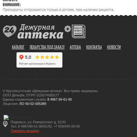
ОБРАТИТЕ
ВНИМАНИЕ:
Препараты отпускаются только в аптеке, при наличии рецепта.
КАТАЛОГ
ЛЕКАРСТВА ПОД ЗАКАЗ!
АПТЕКА
КОНТАКТЫ
НОВОСТИ
© Круглосуточная «Дежурная аптека». Все права защищены.
ООО Дельфи, ОГРН 1115074005177
Единая справочная служба:
8 4967 69-61-90
Лицензия:
ЛО-50-02-005389
Подольск, ул. Ревпроспект д. 31/30
Тел. 8 4967/69-61-90/91/92, +7 929/945-00-50
Показать на карте