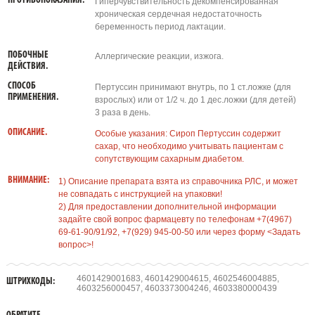
ПРОТИВОПОКАЗАНИЯ.
Гиперчувствительность декомпенсированная
хроническая сердечная недостаточность
беременность период лактации.
ПОБОЧНЫЕ
Аллергические реакции, изжога.
ДЕЙСТВИЯ.
СПОСОБ
Пертуссин принимают внутрь, по 1 ст.ложке (для
ПРИМЕНЕНИЯ.
взрослых) или от 1/2 ч. до 1 дес.ложки (для детей)
3 раза в день.
ОПИСАНИЕ.
Особые указания: Сироп Пертуссин содержит
сахар, что необходимо учитывать пациентам с
сопутствующим сахарным диабетом.
ВНИМАНИЕ:
1) Описание препарата взята из справочника РЛС, и может
не совпадать с инструкцией на упаковки!
2) Для предоставлении дополнительной информации
задайте свой вопрос фармацевту по телефонам +7(4967)
69-61-90/91/92, +7(929) 945-00-50 или через форму <Задать
вопрос>!
4601429001683, 4601429004615, 4602546004885,
ШТРИХКОДЫ:
4603256000457, 4603373004246, 4603380000439