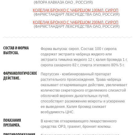
(ФЛОРА КАВКАЗА ОАО , РОССИЯ)
КОДЕЛАК БРОНХО С ЧАБРЕЦОМ 100МЛ. СИРОП
(ФАРМСТАНДАРТ ЛЕКСРЕДСТВА ОАО, РОССИЯ)
КОДЕЛАК БРОНХО С ЧАБРЕЦОМ 200МЛ. СИРОП
(ФАРМСТАНДАРТ ЛЕКСРЕДСТВА ОАО, РОССИЯ)
СОСТАВ И ФОРМА
Форма выпуска: сироп. Состав: 100 г сиропа
ВЫПУСКА.
содержат экстракта чабреца жидкого или
экстракта тимьяна жидкого 12 г, калия бромида 1 г,
сиропа сахарного 82 г, спирта этилового 80% 5 г.
ФАРМАКОЛОГИЧЕСКОЕ
Пертуссин - комбинированный препарат
ДЕЙСТВИЕ.
растительного происхождения. Трава чабреца
оказывает отхаркивающее действие, увеличивает
количество секреторного отделяемого слизистой
оболочкой верхних дыхательных путей,
способствует разжижению мокроты и ускорению
ее выведения. Калия бромид снижает
возбудимость ЦНС.
ПОКАЗАНИЯ
В качестве отхаркивающего лекарственного
ПРЕПАРАТА.
средства: ОРЗ, трахеит, бронхит коклюш.