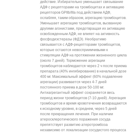
действие. Избирательно уменьшает связывание
АДФ с рецепторами на тромбоцитах и активацию
рецепторов GPIIb/IIIa под действием АДФ,
ослабляя, таким образом, агрегацию тромбоцитов.
Уменьшает агрегацию тромбоцитов, вызванную
другими агонистами, предотвращая их активацию
освобожденным АДФ, не влияет на активность
фосфодиэстеразы (ФДЭ). Необратимо
связывается с АДФ-рецепторами тромбоцитов,
которые остаются невосприимчивыми к
стимуляции АДФ на протяжении жизненного цикла
(около 7 дней). Торможение агрегации
тромбоцитов наблюдается через 2 ч после приема
препарата (40% ингибирование) в начальной дозе
400 мг. Максимальный эффект (60% подавление
агрегации) развивается через 4-7 дней
постоянного приема в дозе 50-100 мг.
Антиагрегантный эффект сохраняется весь
период жизни тромбоцитов (7-10 дней). Агрегация
тромбоцитов и время кровотечения возвращаются
к исходному уровню, в среднем, через 5 дней
после прекращения лечения. При наличии
атеросклеротического поражения сосуда
препятствует развитию атеротромбоза
независимо от локализации сосудистого процесса