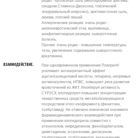
редко - буллезная сыпь (многоформная эритема,
синдром Стивенса-Джонсона, токсический
эпидермальный некролиз), эритематозная сыпь,
экзема, плоский лишай.
Аллергические реакции: очень редко -
ангионевротический отек, крапивница,
анафилактоидные реакции, сывороточная
болезнь.
Прочие: очень редко - повышение температуры
тела, увеличение содержания сывороточного
креатинина.
ВЗАИМОДЕЙСТВИЕ.
При одновременном применении Плагрил®
усиливает антиагрегантный эффект
ацетилсалициловой кислоты, гепарина, непрямых
антикоагулянтов, НПВС, повышает риск развития
кровотечений из ЖКТ. Ингибируя активность
CYP2C9, клопидогрел повышает концентрацию
лекарственных средств, метаболизирующихся
посредством этого изофермента (фенитоин,
толбутамид). Не отмечено клинически значимого
фармакодинамического взаимодействия при
применении клопидогрела совместно с
атенололом, нифедипином, фенобарбиталом,
циметидином, эстрогенами, дигоксином,
теофиллином, толбутамидом, антацидными