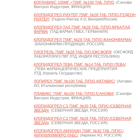
КОПЛАВИКС 100МГ.+75МГ. №100 ТАБ. П/П/О
(Санофи
Винтроп Индустрия, ФРАНЦИЯ)
КЛОПИДОГРЕЛ-РИХТЕР 75МГ. №28 ТАБ. П/П/О /ГЕДЕОН
РИХТЕР/
(Гедеон Рихтер А.О, Венгрия/Россия)
КЛОПИДОГРЕЛ-ТАД 75МГ. №28 ТАБ. П/П/О /КРКА/ТАД
ФАРМА/
(ТАД ФАРМА ГМБХ, ГЕРМАНИЯ)
КЛОПИДОГРЕЛ 75МГ. №28 ТАБ. П/П/О /КАНОНФАРМА/
(КАНОНФАРМА ПРОДАКШН, РОССИЯ)
ПЛОГРЕЛЬ 75МГ. №28 ТАБ. П/О /ОКСФОРД/
(ОКСФОРД
ЛАБОРАТОРИЗ ПВТ ЛТД, ИНДИЯ РЕСПУБЛИКА)
КЛОПИДОГРЕЛ-ТЕВА 75МГ. №14 ТАБ. П/П/О /ТЕВА/
(ТЕВА ФАРМАЦЕВТИЧЕСКИЕ ПРЕДПРИЯТИЯ
ЛТД, Израиль Государство)
ЛОПИРЕЛ 75МГ. №100 ТАБ. П/П/О /АКТАВИС/
(Актавис
АО, Итальянская республика)
ПЛАВИКС 75МГ. №100 ТАБ. П/П/О /САНОФИ/
(Санофи
Винтроп Индустрия, ФРАНЦИЯ)
КЛОПИДОГРЕЛ-СЗ 75МГ. №30 ТАБ. П/П/О /СЕВЕРНАЯ
ЗВЕЗДА/
(СЕВЕРНАЯ ЗВЕЗДА, РОССИЯ)
КЛОПИДОГРЕЛ-СЗ 75МГ. №28 ТАБ. П/П/О /СЕВЕРНАЯ
ЗВЕЗДА/
(СЕВЕРНАЯ ЗВЕЗДА, РОССИЯ)
КЛОПИДОГРЕЛ-АКРИХИН 75МГ. №30 ТАБ. П/П/О /
АКРИХИН/МИКРО ЛАБС/
(Акрихин АО, РОССИЯ)