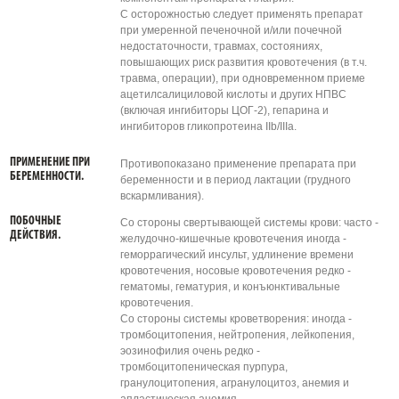
С осторожностью следует применять препарат
при умеренной печеночной и/или почечной
недостаточности, травмах, состояниях,
повышающих риск развития кровотечения (в т.ч.
травма, операции), при одновременном приеме
ацетилсалициловой кислоты и других НПВС
(включая ингибиторы ЦОГ-2), гепарина и
ингибиторов гликопротеина IIb/IIIa.
ПРИМЕНЕНИЕ ПРИ
Противопоказано применение препарата при
БЕРЕМЕННОСТИ.
беременности и в период лактации (грудного
вскармливания).
ПОБОЧНЫЕ
Со стороны свертывающей системы крови: часто -
ДЕЙСТВИЯ.
желудочно-кишечные кровотечения иногда -
геморрагический инсульт, удлинение времени
кровотечения, носовые кровотечения редко -
гематомы, гематурия, и конъюнктивальные
кровотечения.
Со стороны системы кроветворения: иногда -
тромбоцитопения, нейтропения, лейкопения,
эозинофилия очень редко -
тромбоцитопеническая пурпура,
гранулоцитопения, агранулоцитоз, анемия и