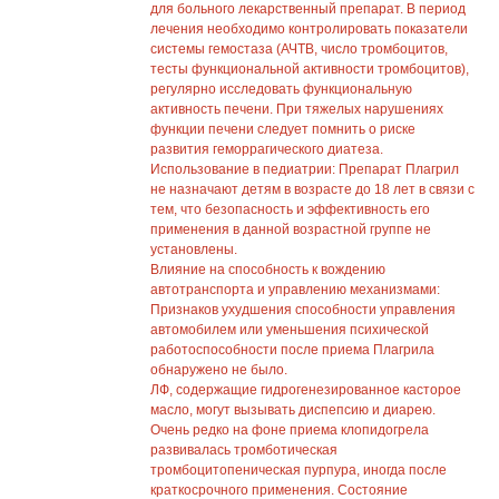
для больного лекарственный препарат. В период
лечения необходимо контролировать показатели
системы гемостаза (АЧТВ, число тромбоцитов,
тесты функциональной активности тромбоцитов),
регулярно исследовать функциональную
активность печени. При тяжелых нарушениях
функции печени следует помнить о риске
развития геморрагического диатеза.
Использование в педиатрии: Препарат Плагрил
не назначают детям в возрасте до 18 лет в связи с
тем, что безопасность и эффективность его
применения в данной возрастной группе не
установлены.
Влияние на способность к вождению
автотранспорта и управлению механизмами:
Признаков ухудшения способности управления
автомобилем или уменьшения психической
работоспособности после приема Плагрила
обнаружено не было.
ЛФ, содержащие гидрогенезированное касторое
масло, могут вызывать диспепсию и диарею.
Очень редко на фоне приема клопидогрела
развивалась тромботическая
тромбоцитопеническая пурпура, иногда после
краткосрочного применения. Состояние