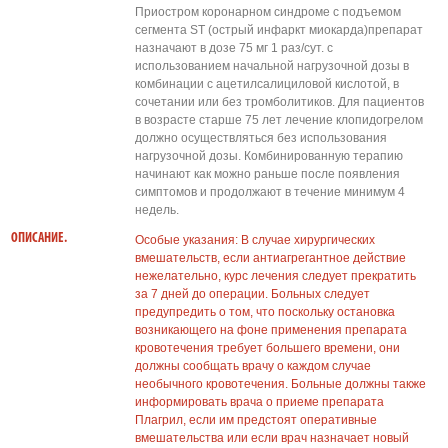
Приостром коронарном синдроме с подъемом
сегмента ST (острый инфаркт миокарда)препарат
назначают в дозе 75 мг 1 раз/сут. с
использованием начальной нагрузочной дозы в
комбинации с ацетилсалициловой кислотой, в
сочетании или без тромболитиков. Для пациентов
в возрасте старше 75 лет лечение клопидогрелом
должно осуществляться без использования
нагрузочной дозы. Комбинированную терапию
начинают как можно раньше после появления
симптомов и продолжают в течение минимум 4
недель.
ОПИСАНИЕ.
Особые указания: В случае хирургических
вмешательств, если антиагрегантное действие
нежелательно, курс лечения следует прекратить
за 7 дней до операции. Больных следует
предупредить о том, что поскольку остановка
возникающего на фоне применения препарата
кровотечения требует большего времени, они
должны сообщать врачу о каждом случае
необычного кровотечения. Больные должны также
информировать врача о приеме препарата
Плагрил, если им предстоят оперативные
вмешательства или если врач назначает новый