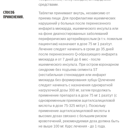
средствами.
СПОСОБ
Таблетки принимают внутрь, независимо от
ПРИМЕНЕНИЯ.
приема пищи. Для профилактики ишемических
нарушений у больных после перенесенного
инфаркта миокарда, ишемического инсульта или
на фоне диагностированных заболеваний
периферических артерийвзрослым (в т.ч. пожилым
пациентам) назначают в дозе 75 мг 1 раз/сут.
Лечение следует начинать в сроки до 35 дней
после перенесенного Q-образующего инфаркта
миокарда и от 7 дней до 6 мес - после
ишемического инсульта. При остром коронарном
синдроме без подъема сегмента ST
(нестабильная стенокардия или инфаркт
миокарда без формирования зубца Q)лечение
следует начинать с назначения однократной
нагрузочной дозы 300 мг, затем продолжать
применение препарата в дозе 75 мг 1 раз/сут (с
одновременным приемом ацетилсалициловой
кислоты в дозе 75-325 мг/сут.). Поскольку
применение ацетилсалициловой кислоты в
высоких дозах связано с большим риском
кровотечений, рекомендуемая доза должна быть
не выше 100 мг. Курс лечения - до 1 года.