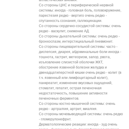
апластическая анемия.
Со стороны ЦНС и периферической нервной
системы: иногда - головная боль, головокружение,
парестезия редко - вертиго очень редко -
спутанность сознания, галлюцинации.
Со стороны сердечно-сосудистой системы: очень
редко - васкулит, снижение АД.
Со стороны дыхательной системы: очень редко -
бронхоспазм, интерстициальный пневмонит.
Со стороны пищеварительной системы: часто -
диспепсия, диарея, абдоминальные боли иногда -
тошнота, гастрит, метеоризм, запор, рвота,
изъязвление слизистой оболочки ЖКТ,
обострение язвенной болезни желудка и
двенадцатиперстной кишки очень редко - колит (в
т.ч. язвенный или лимфоцитарный колит),
панкреатит, изменение вкусовых ощущений,
стоматит, гепатит, острая печеночная
недостаточность, повышение активности
печеночных ферментов.
Со стороны костно-мышечной системы: очень
редко - артралгия, артрит, миалгия.
Со стороны мочевыводящей системы: очень редко
- гломерулонефрнт.
Дерматологические реакции: иногда - зуд очень