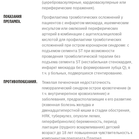
(цереброваскулярные, кардиоваскулярные или
периферические поражения).
ПОКАЗАНИЯ
Профилактика тромботических осложнений у
ПРЕПАРАТА.
пациентов с инфарктом миокарда, ишемическим
инсультом или окклюзией периферических
артерий в комбинации с ацетилсалициловой
кислотой для профилактики тромботических
осложнений при остром коронарном синдроме: с
подъемом сегмента ST при возможности
проведения тромболитической терапии без
подъема сегмента ST (нестабильная стенокардия,
инфаркт миокарда без формирования зубца Q), в
т.ч. у больных, подвергшихся стентированию.
ПРОТИВОПОКАЗАНИЯ.
Тяжелая печеночная недостаточность
геморрагический синдром острое кровотечение (в
т.ч. внутричерепное кровоизлияние) и
заболевания, предрасполагающие к его развитию
(язвенная болезнь желудка и
двенадцатиперстной кишки в стадии обострения,
НЯК, туберкулез, опухоли легких,
гиперфибринолиз) беременность, период
лактации (грудного вскармливания) детский
возраст до 18 лет повышенная чувствительность к
компонентам препарата Плагрил.