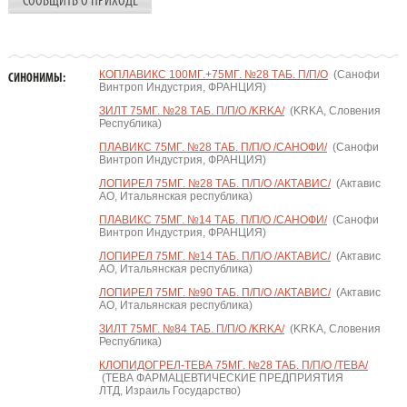
СООБЩИТЬ О ПРИХОДЕ
КОПЛАВИКС 100МГ.+75МГ. №28 ТАБ. П/П/О
(Санофи
СИНОНИМЫ:
Винтроп Индустрия, ФРАНЦИЯ)
ЗИЛТ 75МГ. №28 ТАБ. П/П/О /KRKA/
(KRKA, Словения
Республика)
ПЛАВИКС 75МГ. №28 ТАБ. П/П/О /САНОФИ/
(Санофи
Винтроп Индустрия, ФРАНЦИЯ)
ЛОПИРЕЛ 75МГ. №28 ТАБ. П/П/О /АКТАВИС/
(Актавис
АО, Итальянская республика)
ПЛАВИКС 75МГ. №14 ТАБ. П/П/О /САНОФИ/
(Санофи
Винтроп Индустрия, ФРАНЦИЯ)
ЛОПИРЕЛ 75МГ. №14 ТАБ. П/П/О /АКТАВИС/
(Актавис
АО, Итальянская республика)
ЛОПИРЕЛ 75МГ. №90 ТАБ. П/П/О /АКТАВИС/
(Актавис
АО, Итальянская республика)
ЗИЛТ 75МГ. №84 ТАБ. П/П/О /KRKA/
(KRKA, Словения
Республика)
КЛОПИДОГРЕЛ-ТЕВА 75МГ. №28 ТАБ. П/П/О /ТЕВА/
(ТЕВА ФАРМАЦЕВТИЧЕСКИЕ ПРЕДПРИЯТИЯ
ЛТД, Израиль Государство)