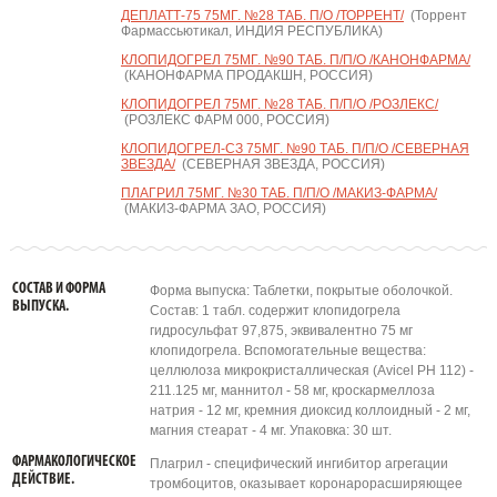
ДЕПЛАТТ-75 75МГ. №28 ТАБ. П/О /ТОРРЕНТ/
(Торрент
Фармассьютикал, ИНДИЯ РЕСПУБЛИКА)
КЛОПИДОГРЕЛ 75МГ. №90 ТАБ. П/П/О /КАНОНФАРМА/
(КАНОНФАРМА ПРОДАКШН, РОССИЯ)
КЛОПИДОГРЕЛ 75МГ. №28 ТАБ. П/П/О /РОЗЛЕКС/
(РОЗЛЕКС ФАРМ 000, РОССИЯ)
КЛОПИДОГРЕЛ-СЗ 75МГ. №90 ТАБ. П/П/О /СЕВЕРНАЯ
ЗВЕЗДА/
(СЕВЕРНАЯ ЗВЕЗДА, РОССИЯ)
ПЛАГРИЛ 75МГ. №30 ТАБ. П/П/О /МАКИЗ-ФАРМА/
(МАКИЗ-ФАРМА ЗАО, РОССИЯ)
СОСТАВ И ФОРМА
Форма выпуска: Таблетки, покрытые оболочкой.
ВЫПУСКА.
Состав: 1 табл. содержит клопидогрела
гидросульфат 97,875, эквивалентно 75 мг
клопидогрела. Вспомогательные вещества:
целлюлоза микрокристаллическая (Avicel PH 112) -
211.125 мг, маннитол - 58 мг, кроскармеллоза
натрия - 12 мг, кремния диоксид коллоидный - 2 мг,
магния стеарат - 4 мг. Упаковка: 30 шт.
ФАРМАКОЛОГИЧЕСКОЕ
Плагрил - специфический ингибитор агрегации
ДЕЙСТВИЕ.
тромбоцитов, оказывает коронарорасширяющее