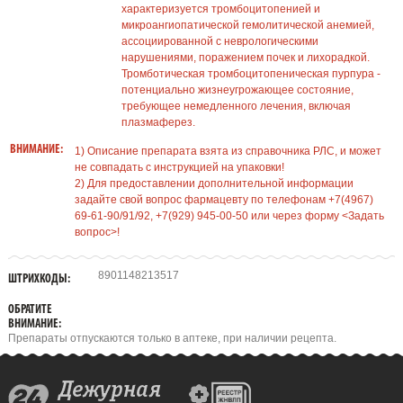
характеризуется тромбоцитопенией и
микроангиопатической гемолитической анемией,
ассоциированной с неврологическими
нарушениями, поражением почек и лихорадкой.
Тромботическая тромбоцитопеническая пурпура -
потенциально жизнеугрожающее состояние,
требующее немедленного лечения, включая
плазмаферез.
ВНИМАНИЕ:
1) Описание препарата взята из справочника РЛС, и может
не совпадать с инструкцией на упаковки!
2) Для предоставлении дополнительной информации
задайте свой вопрос фармацевту по телефонам +7(4967)
69-61-90/91/92, +7(929) 945-00-50 или через форму <Задать
вопрос>!
8901148213517
ШТРИХКОДЫ:
ОБРАТИТЕ
ВНИМАНИЕ:
Препараты отпускаются только в аптеке, при наличии рецепта.