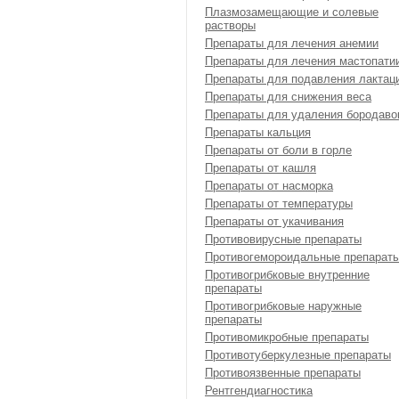
Плазмозамещающие и солевые
растворы
Препараты для лечения анемии
Препараты для лечения мастопати
Препараты для подавления лактац
Препараты для снижения веса
Препараты для удаления бородаво
Препараты кальция
Препараты от боли в горле
Препараты от кашля
Препараты от насморка
Препараты от температуры
Препараты от укачивания
Противовирусные препараты
Противогемороидальные препарат
Противогрибковые внутренние
препараты
Противогрибковые наружные
препараты
Противомикробные препараты
Противотуберкулезные препараты
Противоязвенные препараты
Рентгендиагностика