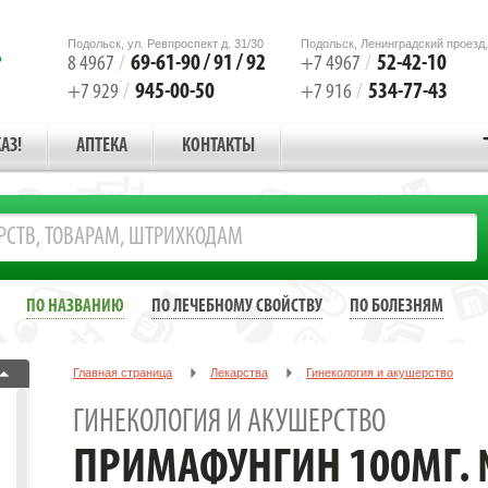
Подольск, ул. Ревпроспект д. 31/30
Подольск, Ленинградский проезд,
69-61-90 / 91 / 92
52-42-10
8 4967
/
+7 4967
/
945-00-50
534-77-43
+7 929
/
+7 916
/
АЗ!
АПТЕКА
КОНТАКТЫ
ПО НАЗВАНИЮ
ПО ЛЕЧЕБНОМУ СВОЙСТВУ
ПО БОЛЕЗНЯМ
Главная страница
Лекарства
Гинекология и акушерство
ПРИМАФУНГИН 100МГ. №3 СУПП. ВАГ. /АВЕКСИМА/ФАРМАПРИМ/
ГИНЕКОЛОГИЯ И АКУШЕРСТВО
ПРИМАФУНГИН 100МГ. №