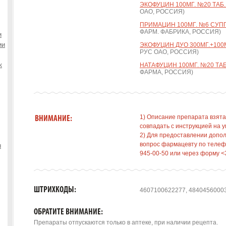
ЭКОФУЦИН 100МГ. №20 ТАБ. 
ОАО, РОССИЯ)
ПРИМАЦИН 100МГ. №6 СУПП.
ФАРМ. ФАБРИКА, РОССИЯ)
и
ии
ЭКОФУЦИН ДУО 300МГ.+100МГ
РУС ОАО, РОССИЯ)
к
НАТАФУЦИН 100МГ. №20 ТАБ
ФАРМА, РОССИЯ)
1) Описание препарата взята
ВНИМАНИЕ:
совпадать с инструкцией на у
2) Для предоставлении допо
вопрос фармацевту по телефо
ы
945-00-50 или через форму <
ШТРИХКОДЫ:
4607100622277, 4840456000
ОБРАТИТЕ ВНИМАНИЕ:
Препараты отпускаются только в аптеке, при наличии рецепта.