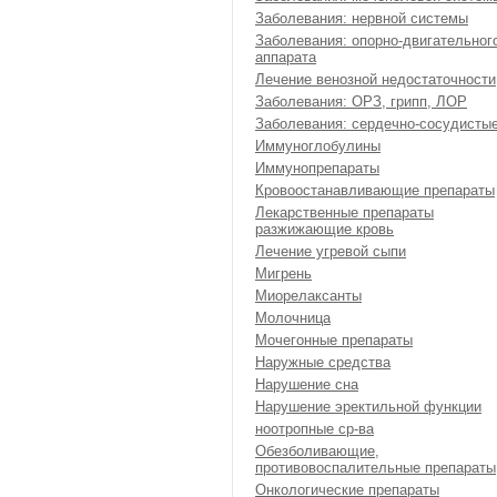
Заболевания: нервной системы
Заболевания: опорно-двигательног
аппарата
Лечение венозной недостаточности
Заболевания: ОРЗ, грипп, ЛОР
Заболевания: сердечно-сосудисты
Иммуноглобулины
Иммунопрепараты
Кровоостанавливающие препараты
Лекарственные препараты
разжижающие кровь
Лечение угревой сыпи
Мигрень
Миорелаксанты
Молочница
Мочегонные препараты
Наружные средства
Нарушение сна
Нарушение эректильной функции
ноотропные ср-ва
Обезболивающие,
противовоспалительные препараты
Онкологические препараты