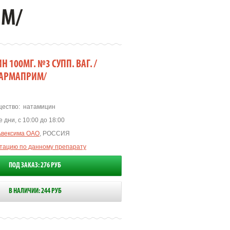
ИМ/
 100МГ. №3 СУПП. ВАГ. /
ФАРМАПРИМ/
ество:
натамицин
 дни, с 10:00 до 18:00
Авексима ОАО
, РОССИЯ
ьтацию по данному препарату
ПОД ЗАКАЗ: 276 РУБ
В НАЛИЧИИ: 244 РУБ