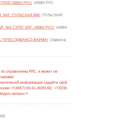
П/П/О /АВВА РУС/
(АВВА РУС
 ВАГ. /ТУЛЬСКАЯ ФФ/
(ТУЛЬСКАЯ
. №3 СУПП. ВАГ. /АВВА РУС/
(АВВА
. П/П/О /ЭДВАНСД ФАРМА/
(Эдвансд
 из справочника РЛС, и может не
паковки!
лнительной информации задайте свой
нам +7(4967) 69-61-90/91/92, +7(929)
Задать вопрос>!
386