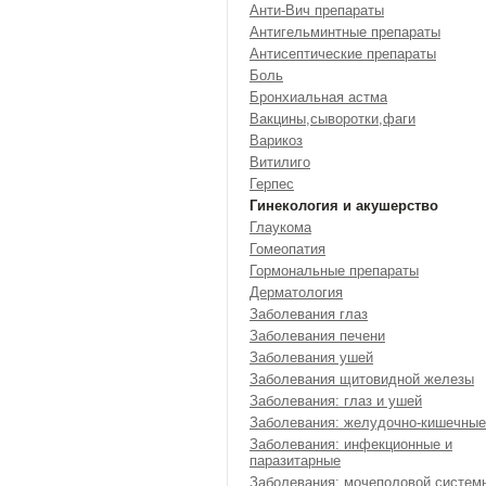
Анти-Вич препараты
Антигельминтные препараты
Антисептические препараты
Боль
Бронхиальная астма
Вакцины,сыворотки,фаги
Варикоз
Витилиго
Герпес
Гинекология и акушерство
Глаукома
Гомеопатия
Гормональные препараты
Дерматология
Заболевания глаз
Заболевания печени
Заболевания ушей
Заболевания щитовидной железы
Заболевания: глаз и ушей
Заболевания: желудочно-кишечные
Заболевания: инфекционные и
паразитарные
Заболевания: мочеполовой систем