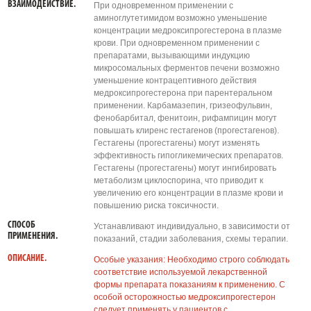
ВЗАИМОДЕЙСТВИЕ.
При одновременном применении с
аминоглутетимидом возможно уменьшение
концентрации медроксипрогестерона в плазме
крови. При одновременном применении с
препаратами, вызывающими индукцию
микросомальных ферментов печени возможно
уменьшение контрацептивного действия
медроксипрогестерона при парентеральном
применении. Карбамазепин, гризеофульвин,
фенобарбитал, фенитоин, рифампицин могут
повышать клиренс гестагенов (прогестагенов).
Гестагены (прогестагены) могут изменять
эффективность гипогликемических препаратов.
Гестагены (прогестагены) могут ингибировать
метаболизм циклоспорина, что приводит к
увеличению его концентрации в плазме крови и
повышению риска токсичности.
СПОСОБ
Устанавливают индивидуально, в зависимости от
ПРИМЕНЕНИЯ.
показаний, стадии заболевания, схемы терапии.
ОПИСАНИЕ.
Особые указания: Необходимо строго соблюдать
соответствие используемой лекарственной
формы препарата показаниям к применению. С
особой осторожностью медроксипрогестерон
следует применять у пациентов с