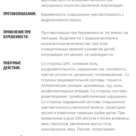
аденомы простаты раковая кахексия при
запущенных опухолях различной локализации.
ПРОТИВОПОКАЗАНИЯ.
Беременность повышенная чувствительность к
медроксипрогестерону.
ПРИМЕНЕНИЕ ПРИ
Противопоказан при беременности. Не влияет на
БЕРЕМЕННОСТИ.
лактацию. Выделяется с грудным молоком в
незначительном количестве, при этом
отрицательных явлений в развитии детей,
получающих это молоко, не наблюдается.
ПОБОЧНЫЕ
Со стороны ЦНС: головная боль,
ДЕЙСТВИЯ.
раздражительность, нарушения сна, сонливость,
чувство усталости, депрессия, головокружение. Со
стороны пищеварительной системы: тошнота.
Аллергические реакции: крапивница, зуд, сыпь,
анафилактоидные реакции. Со стороны системы
кроветворения: тромбоэмболические нарушения.
Со стороны эндокринной системы: повышенная
чувствительность молочной железы, галакторея,
эрозия и изменение секреции шейки матки. При
применении в дозе 500 мг/сутки и более возможны
акне, гирсутизм, увеличение массы тела,
лунообразное лицо. Прочие: гипертермия.