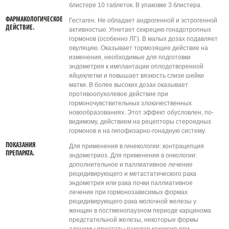
блистере 10 таблеток. В упаковке 3 блистера.
ФАРМАКОЛОГИЧЕСКОЕ
Гестаген. Не обладает андрогенной и эстрогенной
ДЕЙСТВИЕ.
активностью. Угнетает секрецию гонадотропных
гормонов (особенно ЛГ). В малых дозах подавляет
овуляцию. Оказывает тормозящее действие на
изменения, необходимые для подготовки
эндометрия к имплантации оплодотворенной
яйцеклетки и повышает вязкость слизи шейки
матки. В более высоких дозах оказывает
противоопухолевое действие при
гормоночувствительных злокачественных
новообразованиях. Этот эффект обусловлен, по-
видимому, действием на рецепторы стероидных
гормонов и на гипофизарно-гонадную систему.
ПОКАЗАНИЯ
Для применения в гинекологии: контрацепция
ПРЕПАРАТА.
эндометриоз. Для применения в онкологии:
дополнительное и паллиативное лечение
рецидивирующего и метастатического рака
эндометрия или рака почки паллиативное
лечение при гормонозависимых формах
рецидивирующего рака молочной железы у
женщин в постменопаузном периоде карцинома
предстательной железы, некоторые формы