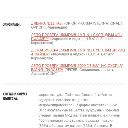
ДИВИНА №21 ТАБ.
(ORION PHARMA INTERNATIONAL (
СИНОНИМЫ:
ОРИОН ), Финляндия)
ДЕПО-ПРОВЕРА 150МГ/МЛ. 1МЛ. №1 СУСП. Д/В/М ФЛ. /
ПФАЙЗЕР/
(Фармация и Апджон Н.В./С.А, Бельгии
Королевство)
ДЕПО-ПРОВЕРА 150МГ/МЛ. 1МЛ. №1 СУСП. В/М ШПРИЦ
/ПФАЙЗЕР/
(Фармация и Апджон Н.В./С.А, Бельгии
Королевство)
ДЕПО-ПРОВЕРА 150МГ/МЛ. 500МГ/3,3МЛ. №1 СУСП. Д/
В/М ФЛ. /ПФАЙЗЕР/
(PFIZER, Соединенные Штаты
Америки (США))
СОСТАВ И ФОРМА
Форма выпуска: Таблетки. Состав: 1 таблетка
ВЫПУСКА.
содержит: Активное вещество:
медроксипрогестерон (в форме ацетата) 500 мг.
Вспомогательные вещества: кукурузный крахмал
стеарат магния МКЦ желатин полиэтиленгликоль
400 натриевая соль крахмала докузат натрия
(85%) с бензоатом натрия (15%). Упаковка: В