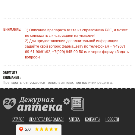
ВНИМАНИЕ:
1) Описание препарата взята из справочника РЛС, и может
не совпадать с инструкцией на упаковки!
2) Для предоставлении дополнительной информации
задайте свой вопрос фармацевту по телефонам +7(4967)
69-61-90/91/92, +7(929) 945-00-50 или через форму «Задать
вопрос»!
ОБРАТИТЕ
ВНИМАНИЕ:
Препараты отпускаются только в аптеке, при наличии рецепта.
КАТАЛОГ
ЛЕКАРСТВА ПОД ЗАКАЗ!
АПТЕКА
КОНТАКТЫ
НОВОСТИ